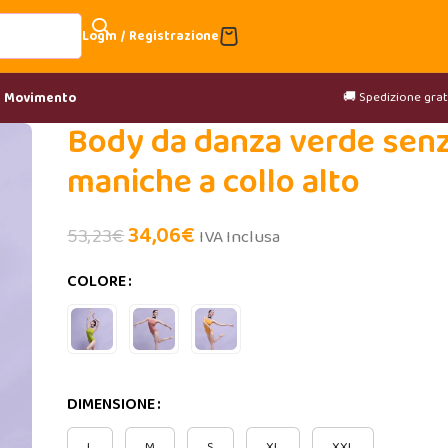
Login / Registrazione
🚚 Spedizione gratu
& Movimento
Body da danza verde sen
maniche a collo alto
34,06
€
53,23
€
IVA Inclusa
COLORE
DIMENSIONE
L
M
S
XL
XXL