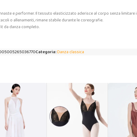
nnaste e performer. Il tessuto elasticizzato aderisce al corpo senza limitare 
tacoli o allenamenti, rimane stabile durante le coreografie.
tfit da danza completo.
005005265036770
Categoria:
Danza classica