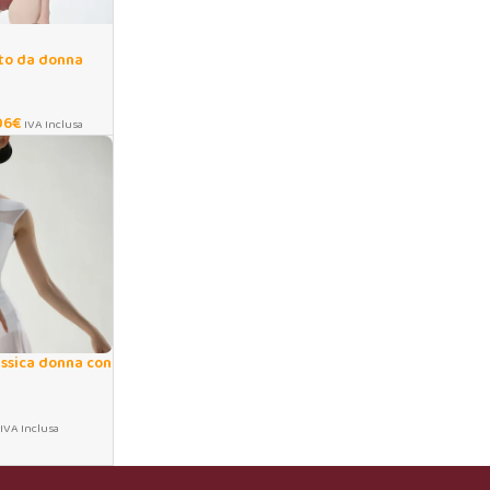
tto da donna
 per danza e
06
€
IVA Inclusa
ssica donna con
aspiranti
IVA Inclusa