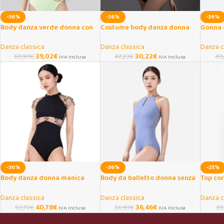
-36%
-36%
-36%
Body danza verde donna con
Costume body danza donna
Gonna 
collo allacciato
con scollo a V e spalline
orlo ir
Danza classica
Danza classica
Danza c
39,02
€
30,22
€
60,97
€
47,23
€
43
IVA Inclusa
IVA Inclusa
-36%
-36%
-25%
Body danza donna manica
Body da balletto donna senza
Top cor
corta con ricami eleganti
schiena per danza e yoga
a V per
Danza classica
Danza classica
Danza c
40,78
€
36,46
€
63,73
€
56,97
€
20
IVA Inclusa
IVA Inclusa