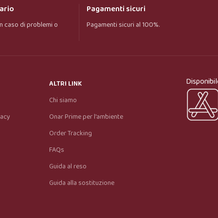
ario
Pagamenti sicuri
n caso di problemi o
Pagamenti sicuri al 100%.
Onar AI Assistant
Online
Ciao, sono l’assistente virtuale di Onar Prime. 
Disponibil
Dimmi cosa stai cercando e ti aiuto a trovare il 
ALTRI LINK
prodotto più adatto.
Chi siamo
vacy
Onar Prime per l'ambiente
Order Tracking
FAQs
Guida al reso
Guida alla sostituzione