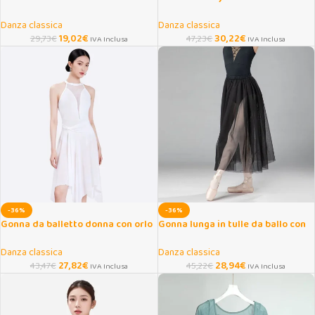
avvolgente con piume
scollo a V e spalline
Danza classica
Danza classica
19,02
€
30,22
€
29,73
€
47,23
€
IVA Inclusa
IVA Inclusa
-36%
-36%
Gonna da balletto donna con orlo
Gonna lunga in tulle da ballo con
irregolare per danza
elastico in vita
Danza classica
Danza classica
27,82
€
28,94
€
43,47
€
45,22
€
IVA Inclusa
IVA Inclusa