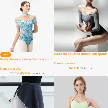
Body da balletto donna con spalle
-36%
scoperte e rete
Body danza classica donna a collo
Danza classica
alto con maniche lunghe
52,77
€
Danza classica
IVA Inclusa
45,26
€
70,73
€
IVA Inclusa