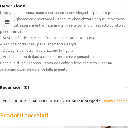
Descrizione
Il body danza donna manica corta con ricami eleganti è pensato per lezioni
di danza, ginnastica e spettacoli. Il tessuto elasticizzato segue i movimenti
senza costringere, mentre i ricami e gli inserti donano un aspetto curato sul
palco e in sala.
– Vestibilità aderente e confortevole per l’attività intensa
– Maniche corte ideali per allenamenti e saggi
– Dettagli ricamati che valorizzano la figura
– Adatto a corsi di danza classica, moderna e ginnastica
Consiglio d’uso: indossa il body con calze o leggings tecnici per un
sostegno ottimale durante l’allenamento.
Recensioni (0)
EAN:
8390001938948
COD:
1005011705058373
Categoria:
Danza classica
Prodotti correlati