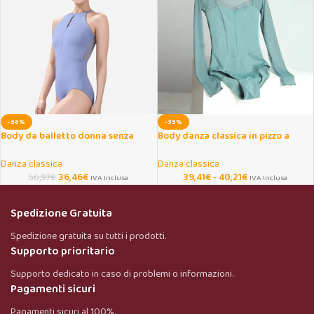
-36%
-35%
Body da balletto donna senza
Body danza classica in pizzo a
schiena per danza e yoga
maniche lunghe
Danza classica
Danza classica
36,46
€
39,41
€
-
40,21
€
56,97
€
IVA Inclusa
IVA Inclusa
Spedizione Gratuita
Spedizione gratuita su tutti i prodotti.
Supporto prioritario
Supporto dedicato in caso di problemi o informazioni.
Pagamenti sicuri
Pagamenti sicuri al 100%.