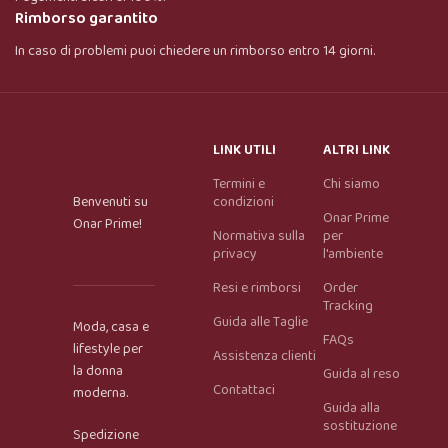
Rimborso garantito
In caso di problemi puoi chiedere un rimborso entro 14 giorni.
LINK UTILI
ALTRI LINK
Termini e
Chi siamo
Benvenuti su
condizioni
Onar Prime
Onar Prime!
Normativa sulla
per
privacy
l'ambiente
Resi e rimborsi
Order
Tracking
Guida alle Taglie
Moda, casa e
FAQs
lifestyle per
Assistenza clienti
la donna
Guida al reso
Contattaci
moderna.
Guida alla
Onar AI Assistant
sostituzione
Spedizione
Online