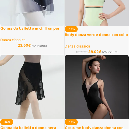
Gonna da balletto in chiffon per
-36%
adulti con lacci regolabili
Body danza verde donna con collo
Danza classica
allacciato
23,60
€
IVA Inclusa
Danza classica
39,02
€
60,97
€
IVA Inclusa
-36%
-36%
Gonna da balletto donna nera
Costume body danza donna con