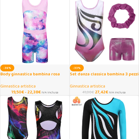
-36%
-33%
Body ginnastica bambina rosa
Set danza classica bambina 3 pezzi
senza maniche
con strass sfumati
Ginnastica artistica
Ginnastica artistica
19,50
€
-
22,38
€
27,42
€
41,00
€
IVA Inclusa
IVA Inclusa
Onar AI Assistant
Online
Ciao, sono l’assistente virtuale di Onar Prime. Dimmi 
cosa stai cercando e ti aiuto a trovare il prodotto più 
adatto.