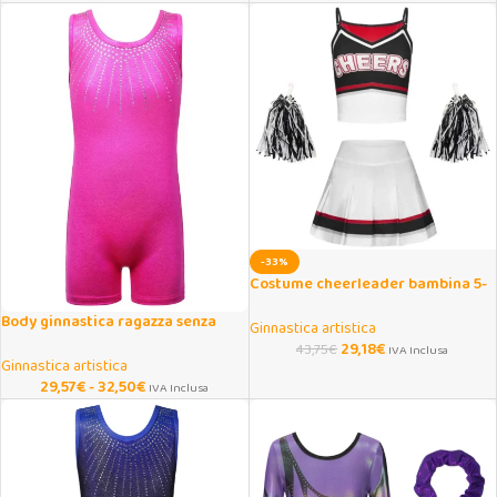
-33%
Costume cheerleader bambina 5-
14 anni con pompon e gonna
Body ginnastica ragazza senza
Ginnastica artistica
maniche con strass hot pink
29,18
€
43,75
€
IVA Inclusa
Ginnastica artistica
29,57
€
-
32,50
€
IVA Inclusa