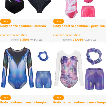
-32%
-33%
Body danza bambina unicorno
Body balletto bambina 3 pezzi con
senza maniche 4-16 anni
strass e pantaloncini
Ginnastica artistica
Ginnastica artistica
21,50
€
28,06
€
31,75
€
42,00
€
IVA Inclusa
IVA Inclusa
-33%
-33%
Body bambina maniche lunghe
Body danza bambina manica lunga