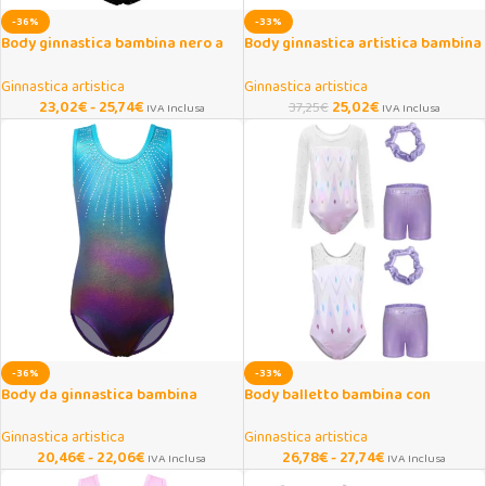
-36%
-33%
Body ginnastica bambina nero a
Body ginnastica artistica bambina
maniche lunghe
con pantaloncini e fascia
Ginnastica artistica
Ginnastica artistica
23,02
€
-
25,74
€
25,02
€
37,25
€
IVA Inclusa
IVA Inclusa
-36%
-33%
Body da ginnastica bambina
Body balletto bambina con
sfumato senza maniche
pantaloncini e fascia capelli
Ginnastica artistica
Ginnastica artistica
20,46
€
-
22,06
€
26,78
€
-
27,74
€
IVA Inclusa
IVA Inclusa