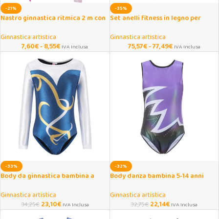
-21%
-35%
Nastro ginnastica ritmica 2 m con
Set anelli fitness in legno per
bacchetta e stella luminosa
allenamento indoor
Ginnastica artistica
Ginnastica artistica
7,60
€
-
8,55
€
75,57
€
-
77,49
€
IVA Inclusa
IVA Inclusa
-33%
-32%
Body da ginnastica bambina a
Body danza bambina 5-14 anni
manica lunga per danza e sport
senza maniche
Ginnastica artistica
Ginnastica artistica
23,10
€
22,14
€
34,25
€
32,75
€
IVA Inclusa
IVA Inclusa