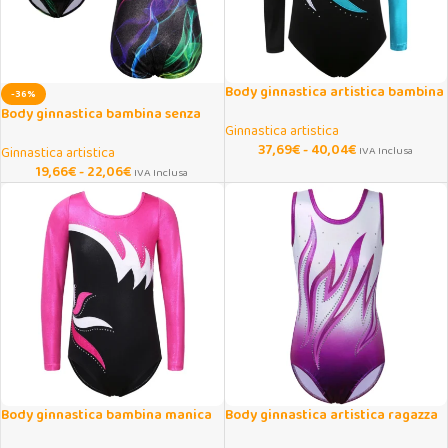
Body ginnastica artistica bambina
-36%
patchwork manica lunga
Body ginnastica bambina senza
Ginnastica artistica
maniche con paillettes
37,69
€
-
40,04
€
Ginnastica artistica
IVA Inclusa
19,66
€
-
22,06
€
IVA Inclusa
Body ginnastica bambina manica
Body ginnastica artistica ragazza
lunga nero e fucsia
con stampa fiamma