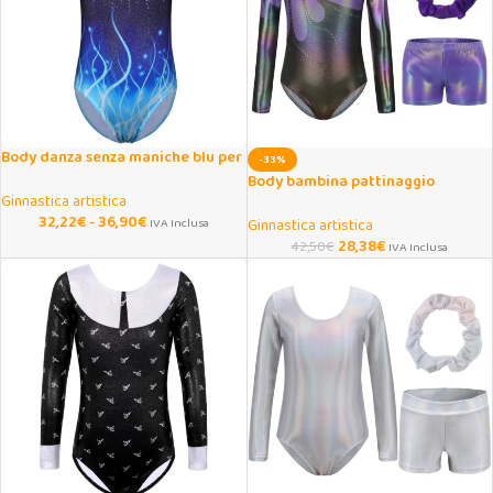
Body danza senza maniche blu per
-33%
adolescenti
Body bambina pattinaggio
Ginnastica artistica
artistico e danza con strass
32,22
€
-
36,90
€
IVA Inclusa
Ginnastica artistica
28,38
€
42,50
€
IVA Inclusa