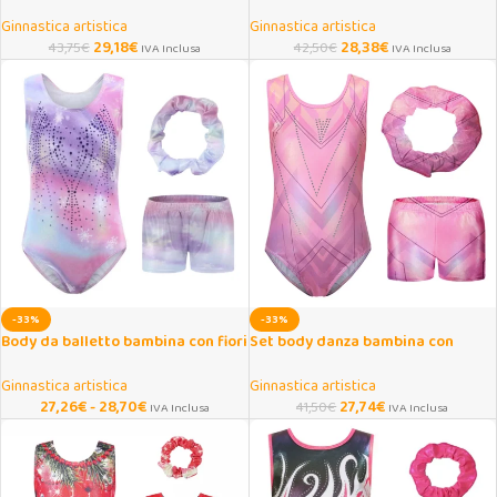
danza e ginnastica 5-12 anni
con paillettes e shorts
Ginnastica artistica
Ginnastica artistica
29,18
€
28,38
€
43,75
€
42,50
€
IVA Inclusa
IVA Inclusa
-33%
-33%
Body da balletto bambina con fiori
Set body danza bambina con
di neve 5-12 anni
pantaloncini e fascia 5-14 anni
Ginnastica artistica
Ginnastica artistica
27,26
€
-
28,70
€
27,74
€
41,50
€
IVA Inclusa
IVA Inclusa