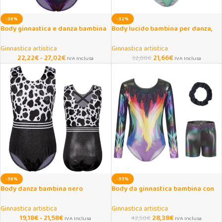
-36%
-32%
Body ginnastica e danza bambina
Body lucido bambina per danza,
manica lunga rosso blu
ginnastica e pattinaggio
Ginnastica artistica
Ginnastica artistica
22,22
€
-
27,02
€
21,66
€
32,00
€
IVA Inclusa
IVA Inclusa
-36%
-33%
Body danza bambina nero
Body da ginnastica bambina con
leopardato senza maniche
pantaloncini e fascia 6-12 anni
Ginnastica artistica
Ginnastica artistica
19,18
€
-
21,58
€
28,38
€
42,50
€
IVA Inclusa
IVA Inclusa