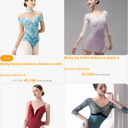
Body da ballo donna in pizzo a
-36%
maniche lunghe
Body danza classica donna a collo
Danza classica
alto con maniche lunghe
52,93
€
Danza classica
IVA Inclusa
45,26
€
70,73
€
IVA Inclusa