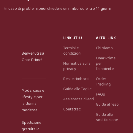
In caso di problemi puoi chiedere un rimborso entro 14 giorni.
LINK UTILI
ALTRI LINK
Termini e
Chi siamo
Benvenuti su
condizioni
Onar Prime
Onar Prime!
Normativa sulla
per
privacy
l'ambiente
Resi e rimborsi
Order
Tracking
Guida alle Taglie
Moda, casa e
FAQs
lifestyle per
Assistenza clienti
la donna
Guida al reso
Contattaci
moderna.
Guida alla
Onar AI Assistant
sostituzione
Spedizione
Online
gratuita in