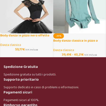
Body danza in pizzo nero effetto
-35%
due pezzi
Body danza classica in pizzo a
Danza classica
maniche lunghe
59,77
€
IVA Inclusa
Danza classica
39,41
€
-
40,21
€
IVA Inclusa
Spedizione Gratuita
Spedizione gratuita su tutti i prodotti.
Supporto prioritario
Supporto dedicato in caso di problemi o informazioni.
Pagamenti sicuri
Pagamenti sicuri al 100%.
Rimborso garantito