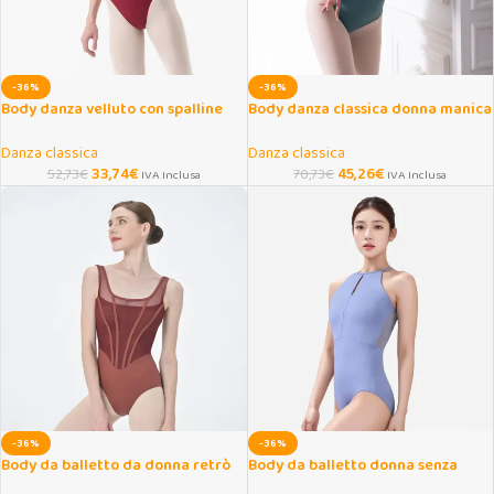
-36%
-36%
Body danza velluto con spalline
Body danza classica donna manica
regolabili donna/ragazza
lunga in cotone elasticizzato
Danza classica
Danza classica
33,74
€
45,26
€
52,73
€
70,73
€
IVA Inclusa
IVA Inclusa
-36%
-36%
Body da balletto da donna retrò
Body da balletto donna senza
elegante per danza e yoga
schiena per danza e yoga