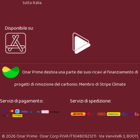
tutta Italia.
Ciao, sono l’assistente virtuale di Onar Prime. Dimmi 
cosa stai cercando e ti aiuto a trovare il prodotto più 
adatto.
Disponibile su:
Onar Prime
destina una parte dei suoi ricavi al finanziamento di
progetti di rimozione del carbonio. Membro di
Stripe Climate
Servizi di pagamento:
Servizi di spedizione:
© 2026 Onar Prime · Onar Corp P.IVA IT10480921211 · Via Vanvitelli 3, 80011,