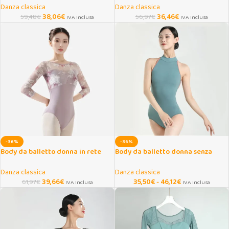
Danza classica
Danza classica
38,06
€
36,46
€
59,48
€
56,97
€
IVA Inclusa
IVA Inclusa
-36%
-36%
Body da balletto donna in rete
Body da balletto donna senza
stampata maniche 3/4
maniche con dolcevita
Danza classica
Danza classica
39,66
€
35,50
€
-
46,12
€
61,97
€
IVA Inclusa
IVA Inclusa