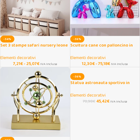
-34%
-36%
Set 3 stampe safari nursery leone
Scultura cane con palloncino in
giraffa elefante
resina per decorazione
Elementi decorativi
Elementi decorativi
7,21
€
-
25,07
€
12,30
€
-
75,18
€
IVA Inclusa
IVA Inclusa
-36%
Statua astronauta sportivo in
resina per decorazione casa
Elementi decorativi
45,42
€
70,98
€
IVA Inclusa