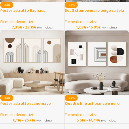
-34%
-33%
Poster astratto Bauhaus
Set 3 stampe mare beige su tela
arancione e blu su tela
per soggiorno
Elementi decorativi
Elementi decorativi
7,39
€
-
23,15
€
5,63
€
-
15,05
€
IVA Inclusa
IVA Inclusa
-34%
-33%
Poster astratto scandinavo
Quadro line art bianco e nero
geometrico per arredare la casa
geometrico astratto su tela
Elementi decorativi
Elementi decorativi
6,11
€
-
25,71
€
5,61
€
-
14,44
€
IVA Inclusa
IVA Inclusa