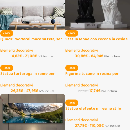
-34%
-36%
Quadri moderni mare su tela, set
Statua leone con corona in resina
3 pezzi per soggiorno
per decorazione casa
Elementi decorativi
Elementi decorativi
4,62
€
-
21,08
€
30,86
€
-
64,94
€
IVA Inclusa
IVA Inclusa
-35%
-36%
Statua tartaruga in rame per
Figurina tucano in resina per
decorazione casa e ufficio
albero e giardino
Elementi decorativi
Elementi decorativi
26,35
€
-
47,95
€
17,74
€
27,73
€
IVA Inclusa
IVA Inclusa
-36%
Statua elefante in resina stile
nordico per decorazione
Elementi decorativi
27,79
€
-
110,03
€
IVA Inclusa