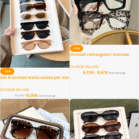
-31%
Occhiali rettangolari oversize
casual eleganti
Occhiali da sole
-32%
6,70
€
-
8,67
€
IVA Inclusa
Set 6 occhiali moda unisex per uso
quotidiano e shooting
Occhiali da sole
10,55
€
15,51
€
IVA Inclusa