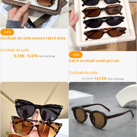
-28%
Occhiali da sole unisex retrò stile
europeo americano
Occhiali da sole
-33%
5,39
€
-
5,47
€
IVA Inclusa
Set 6 occhiali ovali piccoli
decorativi moda casual
Occhiali da sole
14,73
€
22,04
€
IVA Inclusa