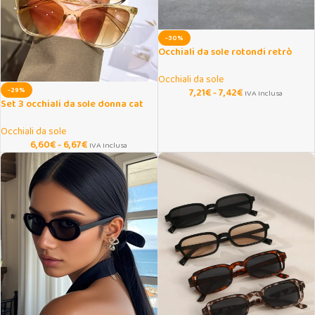
-30%
Occhiali da sole rotondi retrò
unisex con piccola montatura
Occhiali da sole
-29%
7,21
€
-
7,42
€
IVA Inclusa
Set 3 occhiali da sole donna cat
eye multicolore
Occhiali da sole
6,60
€
-
6,67
€
IVA Inclusa