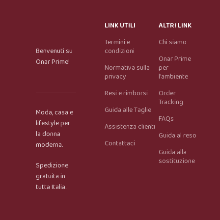
LINK UTILI
ALTRI LINK
Termini e
Chi siamo
Benvenuti su
condizioni
Onar Prime
Onar Prime!
Normativa sulla
per
privacy
l'ambiente
Resi e rimborsi
Order
Tracking
Guida alle Taglie
Moda, casa e
FAQs
lifestyle per
Assistenza clienti
la donna
Guida al reso
Contattaci
moderna.
Guida alla
Onar AI Assistant
sostituzione
Spedizione
Online
gratuita in
tutta Italia.
Ciao, sono l’assistente virtuale di Onar Prime. Dimmi 
cosa stai cercando e ti aiuto a trovare il prodotto più 
adatto.