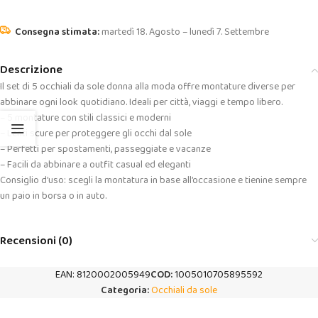
martedì 18. Agosto – lunedì 7. Settembre
Descrizione
Il set di 5 occhiali da sole donna alla moda offre montature diverse per
abbinare ogni look quotidiano. Ideali per città, viaggi e tempo libero.
– 5 montature con stili classici e moderni
– Lenti scure per proteggere gli occhi dal sole
– Perfetti per spostamenti, passeggiate e vacanze
– Facili da abbinare a outfit casual ed eleganti
Consiglio d’uso: scegli la montatura in base all’occasione e tienine sempre
un paio in borsa o in auto.
Recensioni (0)
EAN:
8120002005949
COD:
1005010705895592
Categoria:
Occhiali da sole