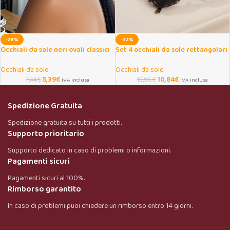
-28%
-32%
Occhiali da sole neri ovali classici
Set 4 occhiali da sole rettangolari
unisex
piccoli donna
Occhiali da sole
Occhiali da sole
5,39
€
10,84
€
7,44
€
15,96
€
IVA Inclusa
IVA Inclusa
Spedizione Gratuita
Spedizione gratuita su tutti i prodotti.
Supporto prioritario
Supporto dedicato in caso di problemi o informazioni.
Pagamenti sicuri
Pagamenti sicuri al 100%.
Rimborso garantito
In caso di problemi puoi chiedere un rimborso entro 14 giorni.