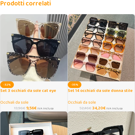
Prodotti correlati
-32%
-35%
Set 3 occhiali da sole cat eye
Set 14 occhiali da sole donna stile
piccoli multicolore
fashion urbano
Occhiali da sole
Occhiali da sole
9,56
€
34,20
€
13,96
€
52,46
€
IVA Inclusa
IVA Inclusa