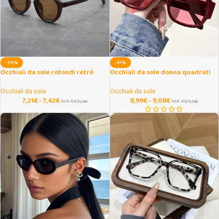
-30%
-31%
Occhiali da sole rotondi retrò
Occhiali da sole donna quadrati
unisex con piccola montatura
oversize doppio ponte
Occhiali da sole
Occhiali da sole
7,21
€
-
7,42
€
8,99
€
-
9,08
€
IVA Inclusa
IVA Inclusa