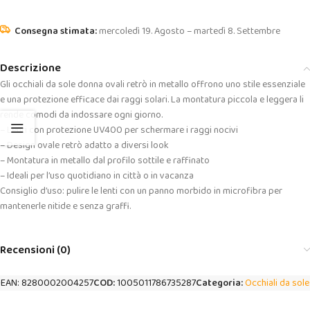
mercoledì 19. Agosto – martedì 8. Settembre
Descrizione
Gli occhiali da sole donna ovali retrò in metallo offrono uno stile essenziale
e una protezione efficace dai raggi solari. La montatura piccola e leggera li
rende comodi da indossare ogni giorno.
– Lenti con protezione UV400 per schermare i raggi nocivi
– Design ovale retrò adatto a diversi look
– Montatura in metallo dal profilo sottile e raffinato
– Ideali per l’uso quotidiano in città o in vacanza
Consiglio d’uso: pulire le lenti con un panno morbido in microfibra per
mantenerle nitide e senza graffi.
Recensioni (0)
EAN:
8280002004257
COD:
1005011786735287
Categoria:
Occhiali da sole