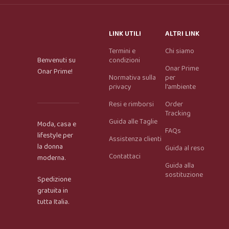
LINK UTILI
ALTRI LINK
Termini e
Chi siamo
Benvenuti su
condizioni
Onar Prime
Onar Prime!
Normativa sulla
per
privacy
l'ambiente
Resi e rimborsi
Order
Tracking
Guida alle Taglie
Moda, casa e
FAQs
lifestyle per
Assistenza clienti
la donna
Guida al reso
Contattaci
moderna.
Guida alla
Onar AI Assistant
sostituzione
Spedizione
Online
gratuita in
tutta Italia.
Ciao, sono l’assistente virtuale di Onar Prime. Dimmi 
cosa stai cercando e ti aiuto a trovare il prodotto più 