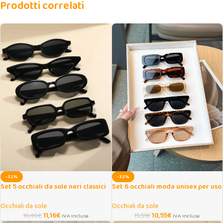
Prodotti correlati
-32%
-32%
Set 5 occhiali da sole neri classici
Set 6 occhiali moda unisex per uso
unisex
quotidiano e shooting
Occhiali da sole
Occhiali da sole
11,16
€
10,55
€
16,46
€
15,51
€
IVA Inclusa
IVA Inclusa