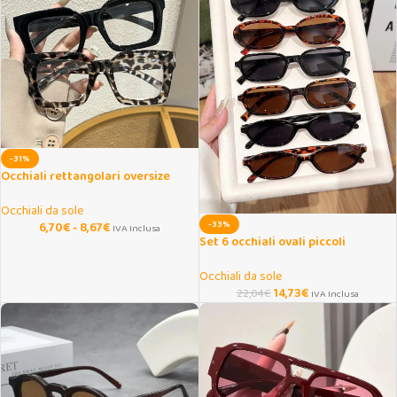
-31%
Occhiali rettangolari oversize
casual eleganti
Occhiali da sole
-33%
6,70
€
-
8,67
€
IVA Inclusa
Set 6 occhiali ovali piccoli
decorativi moda casual
Occhiali da sole
14,73
€
22,04
€
IVA Inclusa