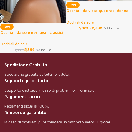
-29%
Occhiali da vista quadrati donna
anti luce blu retrò
Occhiali da sole
-28%
5,98
€
-
6,20
€
IVA Inclusa
Occhiali da sole neri ovali classici
unisex
Occhiali da sole
5,39
€
7,44
€
IVA Inclusa
Spedizione Gratuita
Spedizione gratuita su tutti i prodotti.
Supporto prioritario
Supporto dedicato in caso di problemi o informazioni.
Pagamenti sicuri
Pagamenti sicuri al 100%.
Rimborso garantito
In caso di problemi puoi chiedere un rimborso entro 14 giorni.