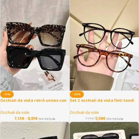
-31%
-28%
Occhiali da vista retrò unisex con
Set 2 occhiali da vista finti tondi
montatura quadrata
con lenti trasparenti
Occhiali da sole
Occhiali da sole
7,13
€
-
8,81
€
5,58
€
7,74
€
IVA Inclusa
IVA Inclusa