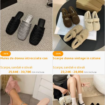
-36%
-36%
Mules da donna intrecciate con
Scarpe donna vintage in cotone
punta chiusa
caldo con suola morbida
Scarpe, sandali e stivali
Scarpe, sandali e stivali
25,64
€
-
30,78
€
23,24
€
-
28,85
€
IVA Inclusa
IVA Inclusa