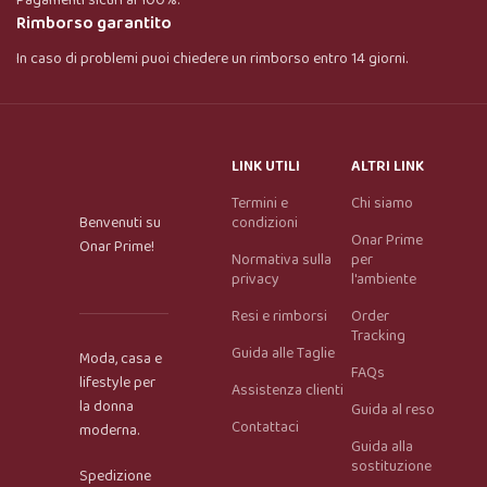
Rimborso garantito
In caso di problemi puoi chiedere un rimborso entro 14 giorni.
LINK UTILI
ALTRI LINK
Termini e
Chi siamo
Benvenuti su
condizioni
Onar Prime
Onar Prime!
Normativa sulla
per
privacy
l'ambiente
Resi e rimborsi
Order
Tracking
Guida alle Taglie
Moda, casa e
FAQs
lifestyle per
Assistenza clienti
la donna
Guida al reso
Contattaci
moderna.
Guida alla
Onar AI Assistant
sostituzione
Spedizione
Online