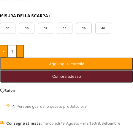
MISURA DELLA SCARPA
35
36
37
38
39
40
-
+
Aggiungi al carrello
Compra adesso
Salva
4
Persone guardano questo prodotto ora!
mercoledì 19. Agosto – martedì 8. Settembre