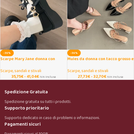
-36%
-36%
Scarpe Mary Jane donna con
Mules da donna con tacco grosso e
plateau e fiocco elegante
rivetti eleganti
Scarpe, sandali e stivali
Scarpe, sandali e stivali
35,75
€
-
41,04
€
27,73
€
-
32,70
€
IVA Inclusa
IVA Inclusa
Spedizione Gratuita
Spedizione gratuita su tutti i prodotti.
Supporto prioritario
Supporto dedicato in caso di problemi o informazioni.
Pagamenti sicuri
Pagamenti sicuri al 100%.