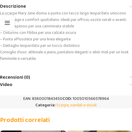
Descrizione
Le scarpe Mary Jane donna a punta con tacco largo leopardato uniscono
stile vintage e comfort quotidiano. Ideali per ufficio, uscite serali o eventi.
– Tacco spesso per una camminata stabile
– Cinturino con fibbia per una calzata sicura
– Punta affusolata per una linea elegante
– Dettaglio leopardato per un tocco distintivo
Consiglio d’uso: abbinale a jeans, pantaloni eleganti o abiti midi per un look
femminile e versatile.
Recensioni (0)
Video
EAN:
8360001843450
COD:
1005010566578964
Categoria:
Scarpe, sandali e stivali
Prodotti correlati