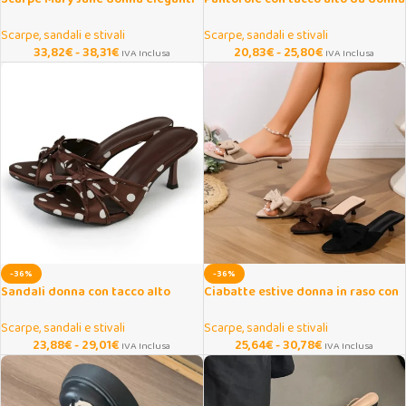
con tacco interno e fiocco
stile street elegante
Scarpe, sandali e stivali
Scarpe, sandali e stivali
33,82
€
-
38,31
€
20,83
€
-
25,80
€
IVA Inclusa
IVA Inclusa
-36%
-36%
Sandali donna con tacco alto
Ciabatte estive donna in raso con
sottile open toe eleganti
fiocco e tacco basso
Scarpe, sandali e stivali
Scarpe, sandali e stivali
23,88
€
-
29,01
€
25,64
€
-
30,78
€
IVA Inclusa
IVA Inclusa