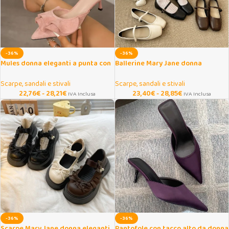
-36%
-36%
Mules donna eleganti a punta con
Ballerine Mary Jane donna
tacco sottile
primaverili con suola morbida
Scarpe, sandali e stivali
Scarpe, sandali e stivali
22,76
€
-
28,21
€
23,40
€
-
28,85
€
IVA Inclusa
IVA Inclusa
-36%
-36%
Scarpe Mary Jane donna eleganti
Pantofole con tacco alto da donna