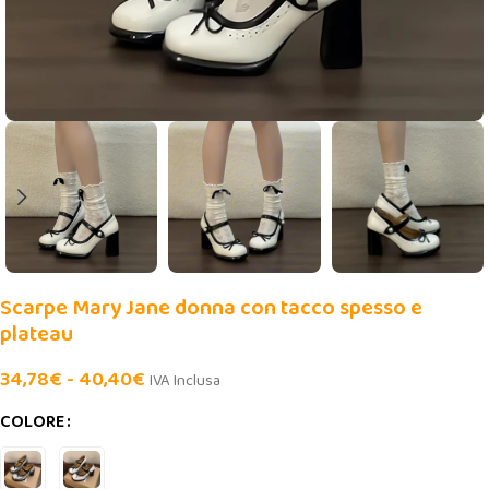
Scarpe Mary Jane donna con tacco spesso e
plateau
34,78
€
-
40,40
€
IVA Inclusa
COLORE