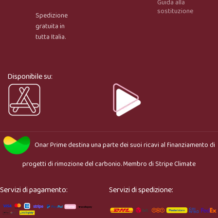
Guida alla
Onar AI Assistant
sostituzione
Spedizione
Online
gratuita in
tutta Italia.
Ciao, sono l’assistente virtuale di Onar Prime. Dimmi 
cosa stai cercando e ti aiuto a trovare il prodotto più 
adatto.
Disponibile su:
Onar Prime
destina una parte dei suoi ricavi al finanziamento di
progetti di rimozione del carbonio. Membro di
Stripe Climate
Servizi di pagamento:
Servizi di spedizione: