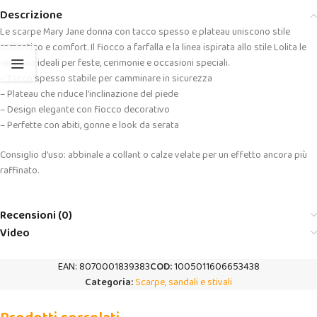
Descrizione
Le scarpe Mary Jane donna con tacco spesso e plateau uniscono stile
romantico e comfort. Il fiocco a farfalla e la linea ispirata allo stile Lolita le
rendono ideali per feste, cerimonie e occasioni speciali.
– Tacco spesso stabile per camminare in sicurezza
– Plateau che riduce l’inclinazione del piede
– Design elegante con fiocco decorativo
– Perfette con abiti, gonne e look da serata
Consiglio d’uso: abbinale a collant o calze velate per un effetto ancora più
raffinato.
Recensioni (0)
Video
EAN:
8070001839383
COD:
1005011606653438
Categoria:
Scarpe, sandali e stivali