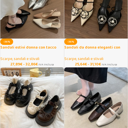
-36%
-36%
Sandali estivi donna con tacco
Sandali da donna eleganti con
medio elegante
fiori e tacco medio
Scarpe, sandali e stivali
Scarpe, sandali e stivali
27,89
€
-
32,86
€
25,64
€
-
31,10
€
IVA Inclusa
IVA Inclusa