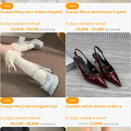
-36%
-36%
Scarpe Mary Jane donna eleganti
Scarpe Mary Jane donna in pelle
con tacco interno e fiocco
con tacco largo primaverili
Scarpe, sandali e stivali
Scarpe, sandali e stivali
33,82
€
-
38,31
€
25,64
€
-
30,45
€
IVA Inclusa
IVA Inclusa
-36%
-36%
Scarpe Mary Jane eleganti con
Sandali estivi con tacco alto a
tacco largo e fiocco
punta e cinturino
Scarpe, sandali e stivali
Scarpe, sandali e stivali
40,24
€
-
45,69
€
32,86
€
51,34
€
IVA Inclusa
IVA Inclusa