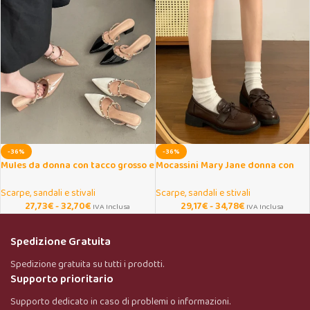
-36%
-36%
Mules da donna con tacco grosso e
Mocassini Mary Jane donna con
rivetti eleganti
fiocco e tacco spesso
Scarpe, sandali e stivali
Scarpe, sandali e stivali
27,73
€
-
32,70
€
29,17
€
-
34,78
€
IVA Inclusa
IVA Inclusa
Spedizione Gratuita
Spedizione gratuita su tutti i prodotti.
Supporto prioritario
Supporto dedicato in caso di problemi o informazioni.