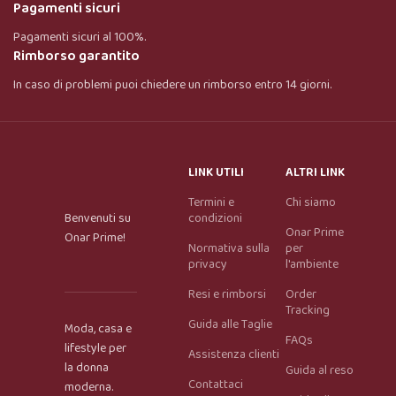
Pagamenti sicuri
Pagamenti sicuri al 100%.
Rimborso garantito
In caso di problemi puoi chiedere un rimborso entro 14 giorni.
LINK UTILI
ALTRI LINK
Termini e
Chi siamo
Benvenuti su
condizioni
Onar Prime
Onar Prime!
Normativa sulla
per
privacy
l'ambiente
Resi e rimborsi
Order
Tracking
Guida alle Taglie
Moda, casa e
FAQs
lifestyle per
Assistenza clienti
la donna
Guida al reso
Contattaci
moderna.