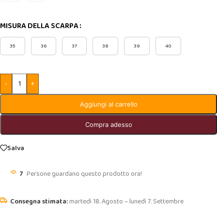
MISURA DELLA SCARPA
35
36
37
38
39
40
-
+
Aggiungi al carrello
Compra adesso
Salva
7
Persone guardano questo prodotto ora!
martedì 18. Agosto – lunedì 7. Settembre