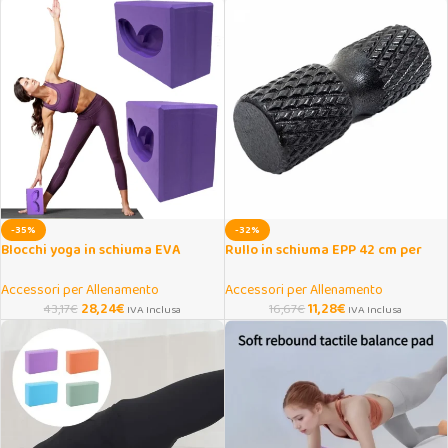
-35%
-32%
Blocchi yoga in schiuma EVA
Rullo in schiuma EPP 42 cm per
antiscivolo con supporto polso
massaggio muscolare
Accessori per Allenamento
Accessori per Allenamento
28,24
€
11,28
€
43,17
€
16,67
€
IVA Inclusa
IVA Inclusa