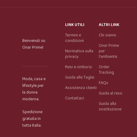
LINK UTILI
ALTRI LINK
Termini e
Chi siamo
Benvenuti su
condizioni
Onar Prime
Onar Prime!
Normativa sulla
per
privacy
l'ambiente
Resi e rimborsi
Order
Tracking
Guida alle Taglie
Moda, casa e
FAQs
lifestyle per
Assistenza clienti
la donna
Guida al reso
Contattaci
moderna.
Guida alla
Onar AI Assistant
sostituzione
Spedizione
Online
gratuita in
tutta Italia.
Ciao, sono l’assistente virtuale di Onar Prime. Dimmi 