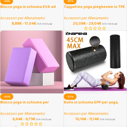
-34%
-35%
Blocco yoga in schiuma EVA ad
Tappetino yoga pieghevole in TPE
alta densità antiscivolo
4 mm per viaggio e casa
Accessori per Allenamento
Accessori per Allenamento
8,88
€
-
17,04
€
20,08
€
-
29,04
€
IVA Inclusa
IVA Inclusa
-30%
-32%
Blocco yoga in schiuma per
Rullo in schiuma EPP per yoga,
stretching e pilates
pilates e massaggio miofasciale
Accessori per Allenamento
Accessori per Allenamento
6,64
€
-
6,79
€
10,16
€
-
11,14
€
IVA Inclusa
IVA Inclusa