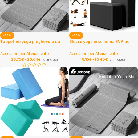
-34%
-34%
Tappetino yoga pieghevole da
Blocco yoga in schiuma EVA ad
viaggio in TPE 4 mm
alta densità antiscivolo
Accessori per Allenamento
Accessori per Allenamento
23,75
€
-
26,64
€
8,15
€
-
16,40
€
IVA Inclusa
IVA Inclusa