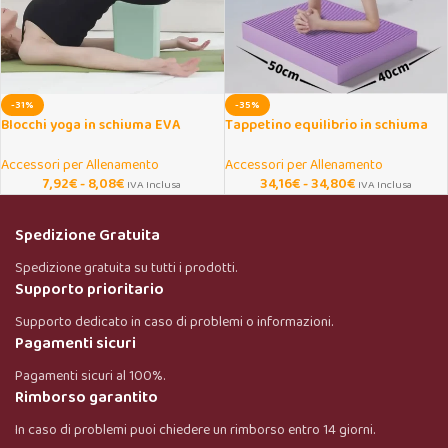
-31%
-35%
Blocchi yoga in schiuma EVA
Tappetino equilibrio in schiuma
antiscivolo ad alta densità
antiscivolo per fitness e yoga
Accessori per Allenamento
Accessori per Allenamento
7,92
€
-
8,08
€
34,16
€
-
34,80
€
IVA Inclusa
IVA Inclusa
Spedizione Gratuita
Spedizione gratuita su tutti i prodotti.
Supporto prioritario
Supporto dedicato in caso di problemi o informazioni.
Pagamenti sicuri
Pagamenti sicuri al 100%.
Rimborso garantito
In caso di problemi puoi chiedere un rimborso entro 14 giorni.