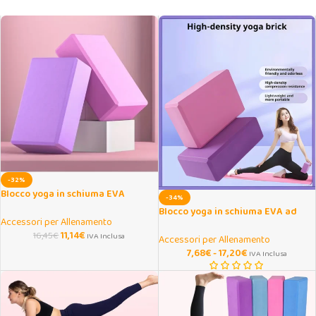
-32%
Blocco yoga in schiuma EVA
-34%
antiscivolo per stretching
Blocco yoga in schiuma EVA ad
Accessori per Allenamento
alta densità antiscivolo
11,14
€
16,45
€
IVA Inclusa
Accessori per Allenamento
7,68
€
-
17,20
€
IVA Inclusa