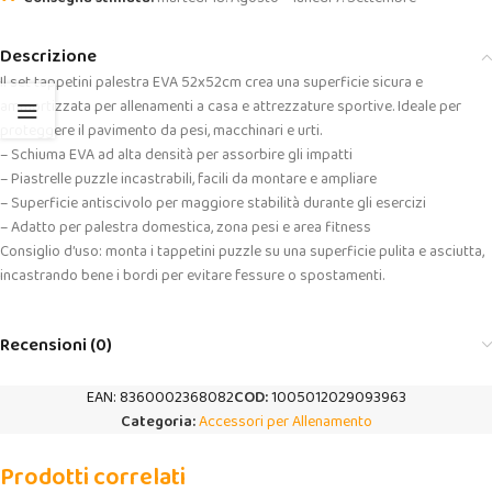
Descrizione
Il set tappetini palestra EVA 52x52cm crea una superficie sicura e
ammortizzata per allenamenti a casa e attrezzature sportive. Ideale per
proteggere il pavimento da pesi, macchinari e urti.
– Schiuma EVA ad alta densità per assorbire gli impatti
– Piastrelle puzzle incastrabili, facili da montare e ampliare
– Superficie antiscivolo per maggiore stabilità durante gli esercizi
– Adatto per palestra domestica, zona pesi e area fitness
Consiglio d’uso: monta i tappetini puzzle su una superficie pulita e asciutta,
incastrando bene i bordi per evitare fessure o spostamenti.
Recensioni (0)
EAN:
8360002368082
COD:
1005012029093963
Categoria:
Accessori per Allenamento
Prodotti correlati