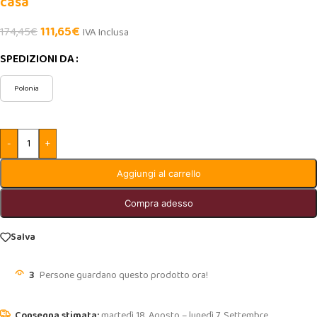
casa
111,65
€
174,45
€
IVA Inclusa
SPEDIZIONI DA
Polonia
-
+
Aggiungi al carrello
Compra adesso
Salva
3
Persone guardano questo prodotto ora!
martedì 18. Agosto – lunedì 7. Settembre