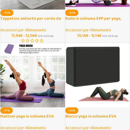
-33%
-32%
Tappetino antiurto per corda da
Rullo in schiuma EPP per yoga,
salto 6 mm in TPE
pilates e massaggio miofasciale
Accessori per Allenamento
Accessori per Allenamento
11,94
€
-
12,56
€
10,16
€
-
11,14
€
IVA Inclusa
IVA Inclusa
-31%
-33%
Mattoni yoga in schiuma EVA
Blocco yoga in schiuma EVA
antiscivolo portatili
antiscivolo senza lattice
Accessori per Allenamento
Accessori per Allenamento