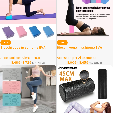
-31%
-31%
Blocchi yoga in schiuma EVA
Blocchi yoga in schiuma EVA
antiscivolo per allenamento
antiscivolo per esercizi
Accessori per Allenamento
Accessori per Allenamento
8,48
€
-
8,72
€
8,00
€
-
8,45
€
IVA Inclusa
IVA Inclusa