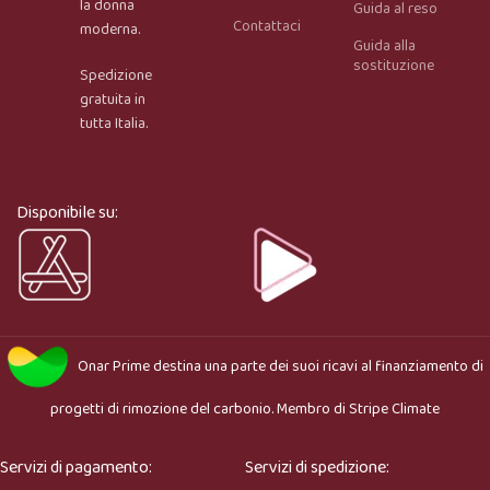
la donna
Guida al reso
Contattaci
moderna.
Guida alla
Onar AI Assistant
sostituzione
Spedizione
Online
gratuita in
tutta Italia.
Ciao, sono l’assistente virtuale di Onar Prime. Dimmi 
cosa stai cercando e ti aiuto a trovare il prodotto più 
adatto.
Disponibile su:
Onar Prime
destina una parte dei suoi ricavi al finanziamento di
progetti di rimozione del carbonio. Membro di
Stripe Climate
Servizi di pagamento:
Servizi di spedizione: