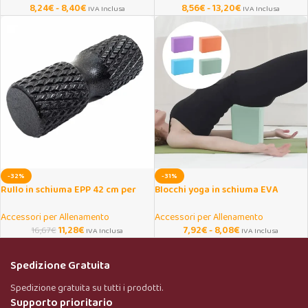
8,24
€
-
8,40
€
8,56
€
-
13,20
€
IVA Inclusa
IVA Inclusa
-32%
-31%
Rullo in schiuma EPP 42 cm per
Blocchi yoga in schiuma EVA
massaggio muscolare
antiscivolo ad alta densità
Accessori per Allenamento
Accessori per Allenamento
11,28
€
7,92
€
-
8,08
€
16,67
€
IVA Inclusa
IVA Inclusa
Spedizione Gratuita
Spedizione gratuita su tutti i prodotti.
Supporto prioritario