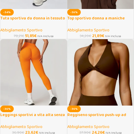
-34%
-36%
Tuta sportiva da donna in tessuto
Top sportivo donna a maniche
elasticizzato per fitness e yoga
lunghe per yoga e fitness
Abbigliamento Sportivo
Abbigliamento Sportivo
51,85
€
21,89
€
78,21
€
34,20
€
IVA Inclusa
IVA Inclusa
-36%
-36%
Leggings sportivi a vita alta senza
Reggiseno sportivo push-up ad
cuciture push up
alto supporto per fitness e yoga
Abbigliamento Sportivo
Abbigliamento Sportivo
23,62
€
24,26
€
36,90
€
37,90
€
IVA Inclusa
IVA Inclusa