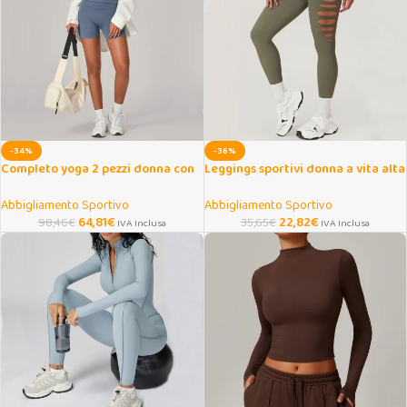
-34%
-36%
Completo yoga 2 pezzi donna con
Leggings sportivi donna a vita alta
top corto e pantaloncini
senza cuciture push up
Abbigliamento Sportivo
Abbigliamento Sportivo
64,81
€
22,82
€
98,46
€
35,65
€
IVA Inclusa
IVA Inclusa