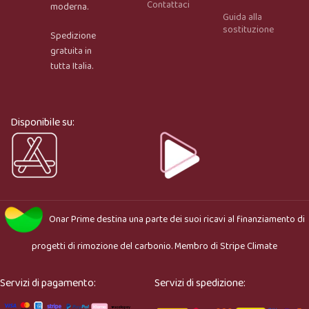
Contattaci
moderna.
Guida alla
Onar AI Assistant
sostituzione
Spedizione
Online
gratuita in
tutta Italia.
Ciao, sono l’assistente virtuale di Onar Prime. Dimmi 
cosa stai cercando e ti aiuto a trovare il prodotto più 
adatto.
Disponibile su:
Onar Prime
destina una parte dei suoi ricavi al finanziamento di
progetti di rimozione del carbonio. Membro di
Stripe Climate
Servizi di pagamento:
Servizi di spedizione: