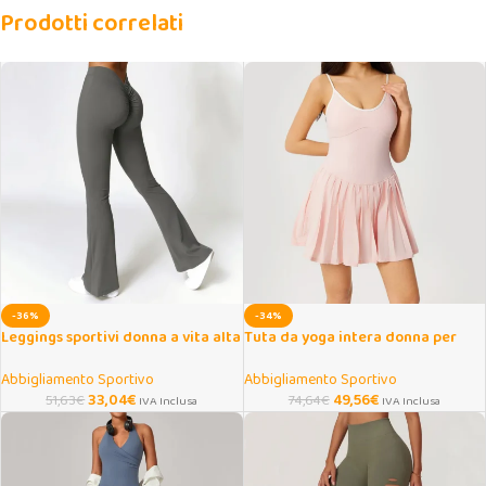
Prodotti correlati
-36%
-34%
Leggings sportivi donna a vita alta
Tuta da yoga intera donna per
svasati push up
fitness e tempo libero
Abbigliamento Sportivo
Abbigliamento Sportivo
33,04
€
49,56
€
51,63
€
74,64
€
IVA Inclusa
IVA Inclusa