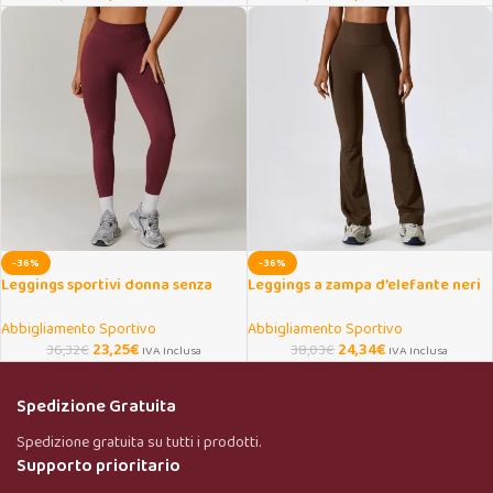
-36%
-36%
Leggings sportivi donna senza
Leggings a zampa d’elefante neri
cuciture a vita alta push up
a vita alta donna
Abbigliamento Sportivo
Abbigliamento Sportivo
23,25
€
24,34
€
36,32
€
38,03
€
IVA Inclusa
IVA Inclusa
Spedizione Gratuita
Spedizione gratuita su tutti i prodotti.
Supporto prioritario