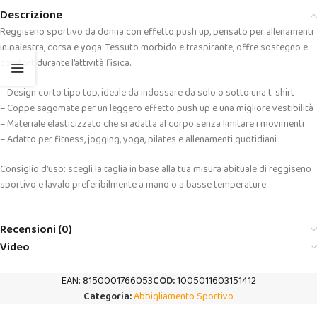
Descrizione
Reggiseno sportivo da donna con effetto push up, pensato per allenamenti
in palestra, corsa e yoga. Tessuto morbido e traspirante, offre sostegno e
comfort durante l’attività fisica.
– Design corto tipo top, ideale da indossare da solo o sotto una t-shirt
– Coppe sagomate per un leggero effetto push up e una migliore vestibilità
– Materiale elasticizzato che si adatta al corpo senza limitare i movimenti
– Adatto per fitness, jogging, yoga, pilates e allenamenti quotidiani
Consiglio d’uso: scegli la taglia in base alla tua misura abituale di reggiseno
sportivo e lavalo preferibilmente a mano o a basse temperature.
Recensioni (0)
Video
EAN:
8150001766053
COD:
1005011603151412
Categoria:
Abbigliamento Sportivo