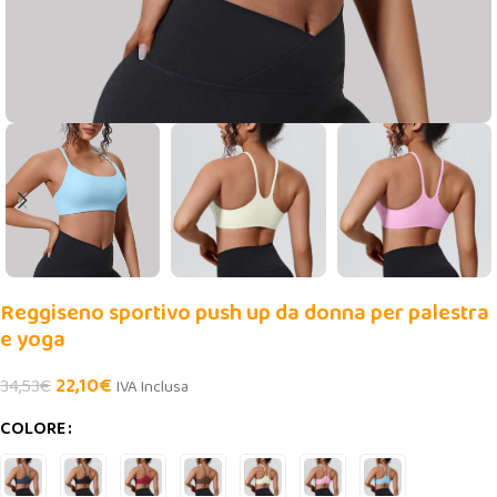
Reggiseno sportivo push up da donna per palestra
e yoga
22,10
€
34,53
€
IVA Inclusa
COLORE