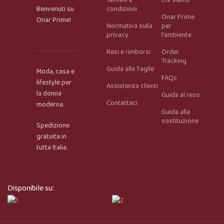
Termini e
Chi siamo
Benvenuti su
condizioni
Onar Prime
Onar Prime!
Normativa sulla
per
privacy
l'ambiente
Resi e rimborsi
Order
Tracking
Onar AI Assistant
Guida alle Taglie
Online
Moda, casa e
FAQs
lifestyle per
Assistenza clienti
la donna
Guida al reso
Ciao, sono l’assistente virtuale di Onar Prime. Dimmi 
Contattaci
moderna.
cosa stai cercando e ti aiuto a trovare il prodotto più 
Guida alla
adatto.
sostituzione
Spedizione
gratuita in
tutta Italia.
Disponibile su: