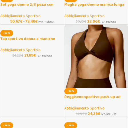
Set yoga donna 2/3 pezzi con
Maglia yoga donna manica lunga
leggings e top a maniche lunghe
elasticizzata traspirante
Abbigliamento Sportivo
Abbigliamento Sportivo
50,67
€
-
73,48
€
32,06
€
50,10
€
IVA Inclusa
IVA Inclusa
-36%
Top sportivo donna a maniche
lunghe per yoga e fitness
Abbigliamento Sportivo
21,89
€
34,20
€
IVA Inclusa
-36%
Reggiseno sportivo push-up ad
alto supporto per fitness e yoga
Abbigliamento Sportivo
24,26
€
37,90
€
IVA Inclusa
-36%
-36%