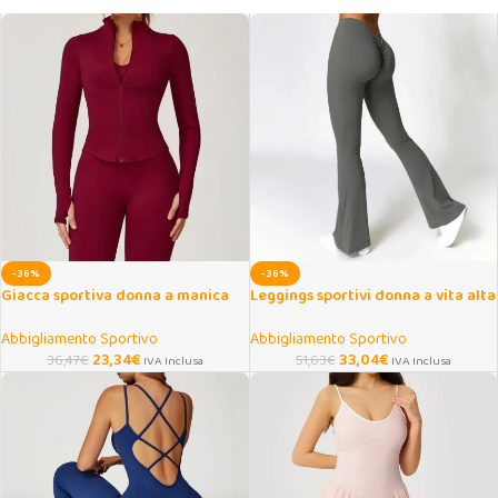
-36%
-36%
Giacca sportiva donna a manica
Leggings sportivi donna a vita alta
lunga con zip per yoga e fitness
svasati push up
Abbigliamento Sportivo
Abbigliamento Sportivo
23,34
€
33,04
€
36,47
€
51,63
€
IVA Inclusa
IVA Inclusa