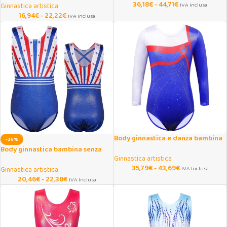
36,18
€
-
44,71
€
Ginnastica artistica
IVA Inclusa
16,94
€
-
22,22
€
IVA Inclusa
Body ginnastica e danza bambina
-36%
manica lunga
Body ginnastica bambina senza
Ginnastica artistica
maniche con stelle e righe
35,79
€
-
43,69
€
Ginnastica artistica
IVA Inclusa
20,46
€
-
22,38
€
IVA Inclusa