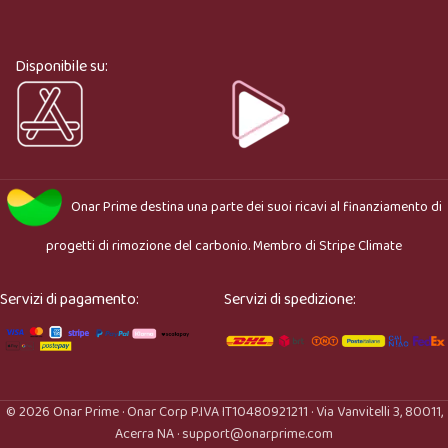
Ciao, sono l’assistente virtuale di Onar Prime. Dimmi 
cosa stai cercando e ti aiuto a trovare il prodotto più 
adatto.
Disponibile su:
Onar Prime
destina una parte dei suoi ricavi al finanziamento di
progetti di rimozione del carbonio. Membro di
Stripe Climate
Servizi di pagamento:
Servizi di spedizione:
© 2026 Onar Prime · Onar Corp P.IVA IT10480921211 · Via Vanvitelli 3, 80011,
Acerra NA · support@onarprime.com