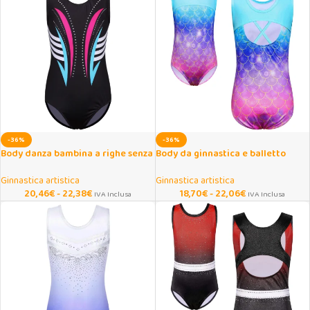
-36%
-36%
Body danza bambina a righe senza
Body da ginnastica e balletto
maniche
sfumato per ragazze
Ginnastica artistica
Ginnastica artistica
20,46
€
-
22,38
€
18,70
€
-
22,06
€
IVA Inclusa
IVA Inclusa