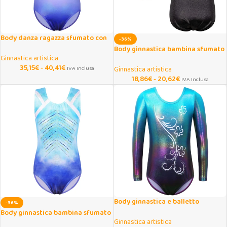
Body danza ragazza sfumato con
-36%
paillettes senza maniche
Body ginnastica bambina sfumato
Ginnastica artistica
senza maniche
35,15
€
-
40,41
€
IVA Inclusa
Ginnastica artistica
18,86
€
-
20,62
€
IVA Inclusa
Body ginnastica e balletto
-36%
bambina manica lunga sfumato
Body ginnastica bambina sfumato
Ginnastica artistica
con strass scintillanti