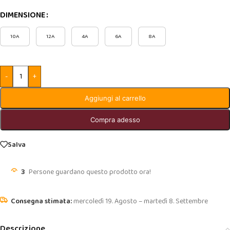
DIMENSIONE
10A
12A
4A
6A
8A
-
+
Aggiungi al carrello
Compra adesso
Salva
3
Persone guardano questo prodotto ora!
mercoledì 19. Agosto – martedì 8. Settembre
Descrizione