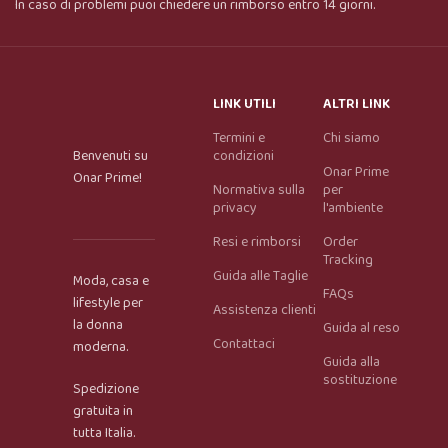
In caso di problemi puoi chiedere un rimborso entro 14 giorni.
LINK UTILI
ALTRI LINK
Termini e
Chi siamo
Benvenuti su
condizioni
Onar Prime
Onar Prime!
Normativa sulla
per
privacy
l'ambiente
Resi e rimborsi
Order
Tracking
Guida alle Taglie
Moda, casa e
FAQs
lifestyle per
Assistenza clienti
la donna
Guida al reso
Contattaci
moderna.
Guida alla
Onar AI Assistant
sostituzione
Spedizione
Online
gratuita in
tutta Italia.