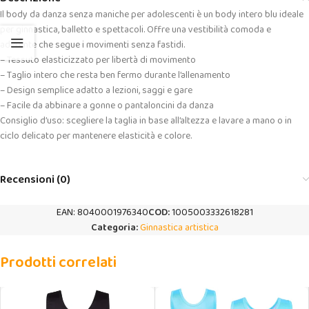
Il body da danza senza maniche per adolescenti è un body intero blu ideale
per ginnastica, balletto e spettacoli. Offre una vestibilità comoda e
aderente che segue i movimenti senza fastidi.
– Tessuto elasticizzato per libertà di movimento
– Taglio intero che resta ben fermo durante l’allenamento
– Design semplice adatto a lezioni, saggi e gare
– Facile da abbinare a gonne o pantaloncini da danza
Consiglio d’uso: scegliere la taglia in base all’altezza e lavare a mano o in
ciclo delicato per mantenere elasticità e colore.
Recensioni (0)
EAN:
8040001976340
COD:
1005003332618281
Categoria:
Ginnastica artistica
Prodotti correlati