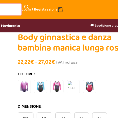
Login / Registrazione
🚚 Spedizione gratu
& Movimento
Body ginnastica e danza
bambina manica lunga ros
22,22
€
-
27,02
€
IVA Inclusa
COLORE
DIMENSIONE
10A
12A
14A
6A
8A