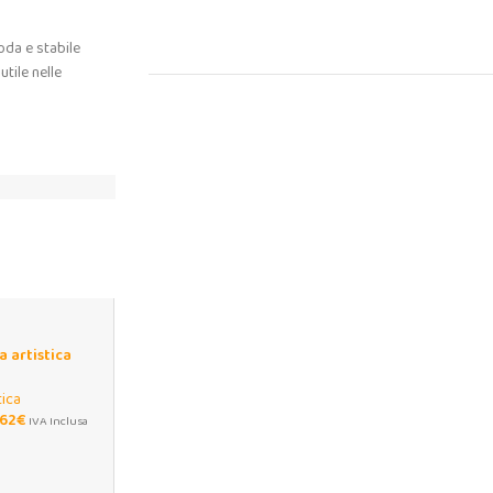
oda e stabile
tile nelle
a artistica
to senza
tica
,62
€
IVA Inclusa