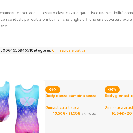
namenti e spettacoli. Il tessuto elasticizzato garantisce una vestibilità com
scenico ideale per esibizioni. Le maniche lunghe offrono una copertura extra, u
tici.
05006465694651
Categoria:
Ginnastica artistica
-36%
-36%
Body danza bambina senza
Body ginnastic
maniche con stampa fiocchi di
bambina sfuma
neve
maniche
Ginnastica artistica
Ginnastica artis
19,50
€
-
21,58
€
16,94
€
-
20
IVA Inclusa