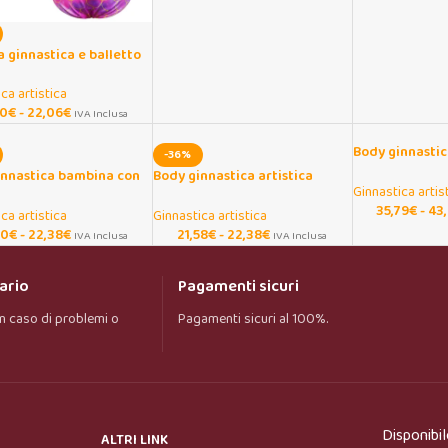
 ginnastica e balletto
o per ragazze
ca artistica
70
€
-
22,06
€
IVA Inclusa
Body ginnastic
-36%
bambina manic
innastica bambina con
Body ginnastica artistica
Ginnastica artis
 a righe blu
bambina nero senza maniche
35,79
€
-
43
ca artistica
Ginnastica artistica
50
€
-
22,38
€
21,58
€
-
22,38
€
IVA Inclusa
IVA Inclusa
ario
Pagamenti sicuri
n caso di problemi o
Pagamenti sicuri al 100%.
Onar AI Assistant
Online
Ciao, sono l’assistente virtuale di Onar Prime. 
Disponibil
Dimmi cosa stai cercando e ti aiuto a trovare il 
ALTRI LINK