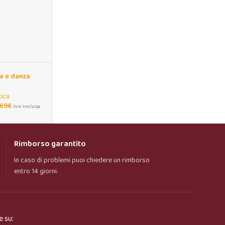
a e danza
a lunga
tica
,69
€
IVA Inclusa
Rimborso garantito
In caso di problemi puoi chiedere un rimborso
entro 14 giorni.
e su: