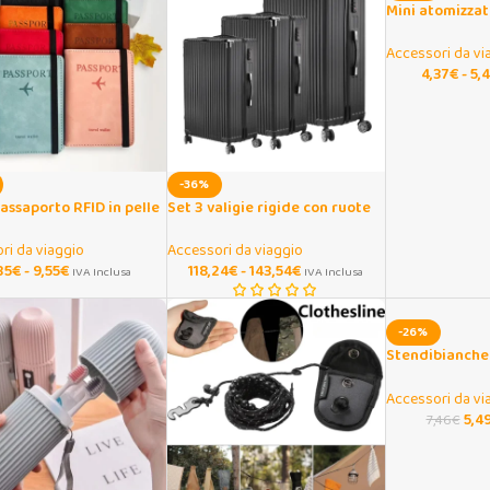
Mini atomizza
ml in alluminio
Accessori da vi
4,37
€
-
5,
-36%
assaporto RFID in pelle
Set 3 valigie rigide con ruote
tifunzione
silenziose e lucchetto TSA
ri da viaggio
Accessori da viaggio
35
€
-
9,55
€
118,24
€
-
143,54
€
IVA Inclusa
IVA Inclusa
-26%
Stendibiancher
con ventosa in
Accessori da vi
5,4
7,46
€