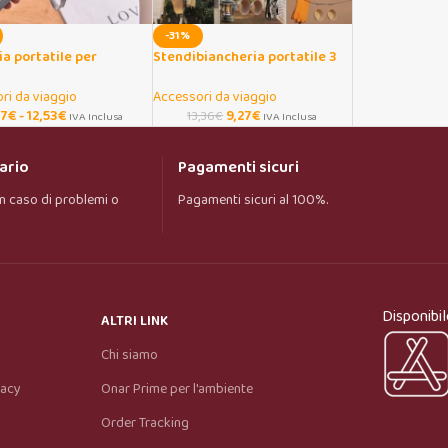
-31%
a portatile per
Stendibiancheria portatile 3
icio da viaggio e
metri con perline antivento
ggio
ri da viaggio
Accessori da viaggio
37
€
-
12,53
€
9,27
€
13,36
€
IVA Inclusa
IVA Inclusa
ario
Pagamenti sicuri
n caso di problemi o
Pagamenti sicuri al 100%.
Onar AI Assistant
Online
Ciao, sono l’assistente virtuale di Onar Prime. 
Disponibil
Dimmi cosa stai cercando e ti aiuto a trovare il 
ALTRI LINK
prodotto più adatto.
Chi siamo
vacy
Onar Prime per l'ambiente
Order Tracking