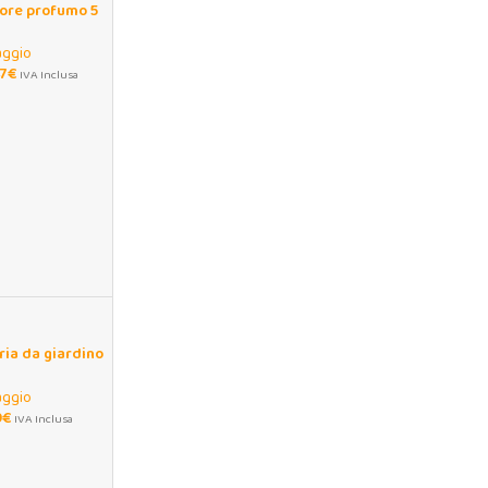
tore profumo 5
 da viaggio
aggio
47
€
IVA Inclusa
ia da giardino
 cotone elastico
aggio
9
€
IVA Inclusa