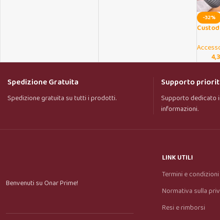
-32%
Custodi
dentifr
campe
Accesso
4,
Spedizione Gratuita
Supporto priorit
Spedizione gratuita su tutti i prodotti.
Supporto dedicato i
informazioni.
LINK UTILI
Termini e condizioni
Benvenuti su Onar Prime!
Normativa sulla pri
Resi e rimborsi