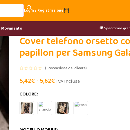
Login / Registrazione
🚚 Spedizione gratu
& Movimento
Cover telefono orsetto c
papillon per Samsung Gal
(
1
recensione del cliente)
5,42
€
-
5,62
€
IVA Inclusa
COLORE
MODELLO MOBILE