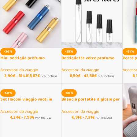
-36%
-35%
-31%
Mini bottiglia profumo
Bottigliette vetro profumo
Porta p
portatile in alluminio
nere 2-10 ml riutilizzabili
PU mul
ricaricabile
Accessori da viaggio
Accessori da viaggio
Accesso
3,90
€
-
514.815,87
€
8,50
€
-
43,58
€
6,
IVA Inclusa
IVA Inclusa
-30%
-30%
Set flaconi viaggio vuoti in
Bilancia portatile digitale per
plastica con tappo a vite
bagagli 50kg con LCD
Accessori da viaggio
Accessori da viaggio
4,24
€
-
7,99
€
6,91
€
-
7,31
€
IVA Inclusa
IVA Inclusa