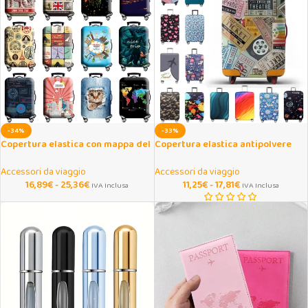
-34%
-33%
Copertura elastica con mappa del
Copertura elastica antipolvere
mondo per valigia 18-32″
per valigia 18-32 pollici
Accessori da viaggio
Accessori da viaggio
16,89
€
-
25,36
€
11,25
€
-
17,81
€
IVA Inclusa
IVA Inclusa