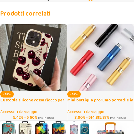
Prodotti correlati
-28%
-36%
Custodia silicone rossa fiocco per
Mini bottiglia profumo portatile in
Xiaomi 15T/15/14/13/Poco
alluminio ricaricabile
Accessori da viaggio
Accessori da viaggio
5,42
€
-
5,60
€
3,90
€
-
514.815,87
€
IVA Inclusa
IVA Inclusa