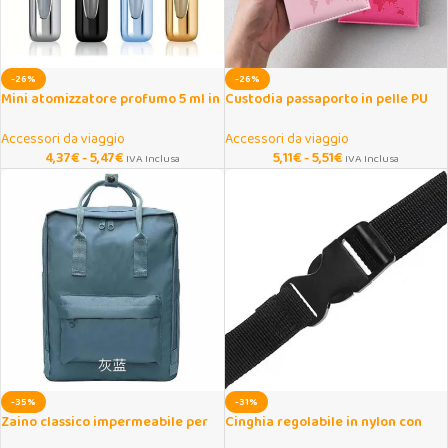
-26%
-26%
Mini atomizzatore profumo 5 ml in
Custodia passaporto in pelle PU
alluminio da viaggio
con mappa del mondo
Accessori da viaggio
Accessori da viaggio
4,37
€
-
5,47
€
5,11
€
-
5,51
€
IVA Inclusa
IVA Inclusa
-35%
-31%
Zaino classico impermeabile per
Cinghia regolabile in nylon con
laptop in tela
fibbia per fissaggio bagagli