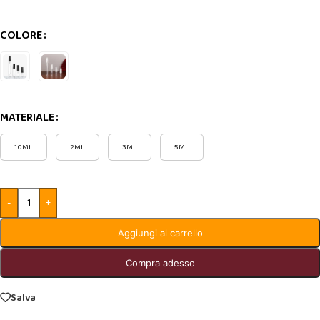
COLORE
MATERIALE
10ML
2ML
3ML
5ML
-
+
Aggiungi al carrello
Compra adesso
Salva