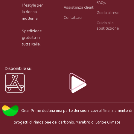
FAQs
lifestyle per
Assistenza clienti
la donna
Guida al reso
Contattaci
moderna.
Guida alla
Onar AI Assistant
sostituzione
Spedizione
Online
gratuita in
tutta Italia.
Ciao, sono l’assistente virtuale di Onar Prime. Dimmi 
cosa stai cercando e ti aiuto a trovare il prodotto più 
adatto.
Disponibile su:
Onar Prime
destina una parte dei suoi ricavi al finanziamento di
progetti di rimozione del carbonio. Membro di
Stripe Climate