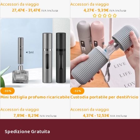
Accessori da viaggio
Accessori da viaggio
27,47
€
-
31,47
€
4,27
€
-
9,39
€
IVA Inclusa
IVA Inclusa
-30%
-32%
Mini bottiglia profumo ricaricabile
Custodia portatile per dentifricio
in vetro 8 ml da viaggio
da viaggio e campeggio
Accessori da viaggio
Accessori da viaggio
7,89
€
-
8,29
€
4,37
€
-
12,53
€
IVA Inclusa
IVA Inclusa
Spedizione Gratuita