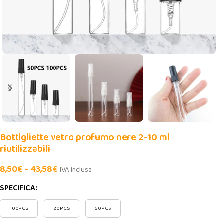
Bottigliette vetro profumo nere 2-10 ml
riutilizzabili
8,50
€
-
43,58
€
IVA Inclusa
SPECIFICA
100PCS
20PCS
50PCS