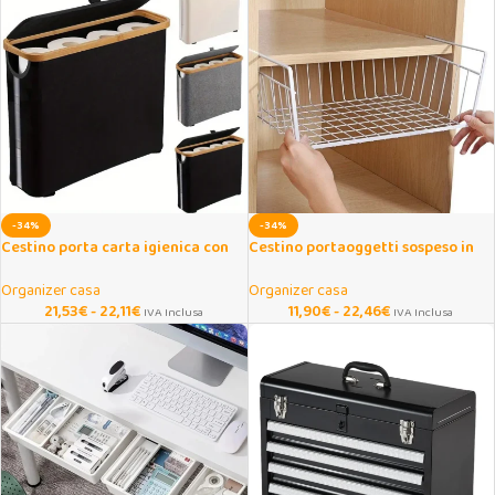
-34%
-34%
Cestino porta carta igienica con
Cestino portaoggetti sospeso in
finestra trasparente
metallo per cucina e bagno
Organizer casa
Organizer casa
21,53
€
-
22,11
€
11,90
€
-
22,46
€
IVA Inclusa
IVA Inclusa