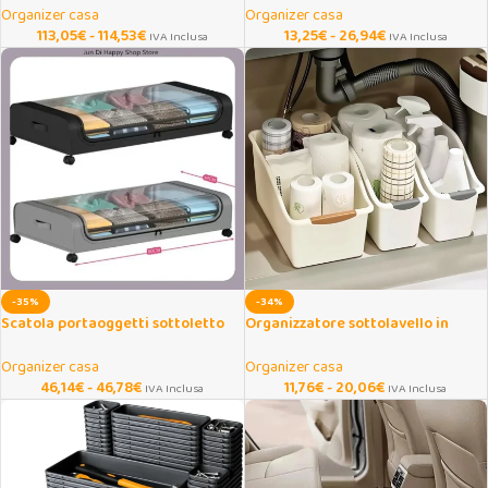
Organizer casa
Organizer casa
113,05
€
-
114,53
€
13,25
€
-
26,94
€
IVA Inclusa
IVA Inclusa
-35%
-34%
Scatola portaoggetti sottoletto
Organizzatore sottolavello in
con ruote e cassetto scorrevole
plastica con ruote 2/3 pezzi
Organizer casa
Organizer casa
46,14
€
-
46,78
€
11,76
€
-
20,06
€
IVA Inclusa
IVA Inclusa