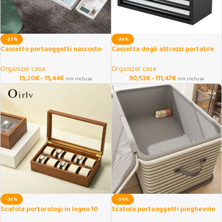
-33%
-36%
Cassetto portaoggetti nascosto
Cassetta degli attrezzi portatile
adesivo per scrivania
20,5″ con 4 cassetti
Organizer casa
Organizer casa
15,20
€
-
15,44
€
90,53
€
-
111,47
€
IVA Inclusa
IVA Inclusa
-36%
-34%
Scatola portorologi in legno 10
Scatola portaoggetti pieghevole
scomparti con vetrina
con serratura a combinazione