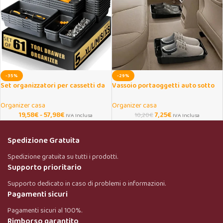
-35%
-29%
Set organizzatori per cassetti da
Vassoio portaoggetti auto sotto
scrivania 5 misure impilabili
sedile salvaspazio
Organizer casa
Organizer casa
19,58
€
-
57,98
€
7,25
€
10,20
€
IVA Inclusa
IVA Inclusa
Spedizione Gratuita
Spedizione gratuita su tutti i prodotti.
Supporto prioritario
Supporto dedicato in caso di problemi o informazioni.
Pagamenti sicuri
Pagamenti sicuri al 100%.
Rimborso garantito