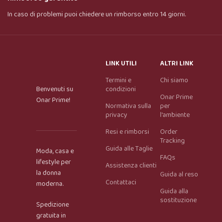
In caso di problemi puoi chiedere un rimborso entro 14 giorni.
LINK UTILI
ALTRI LINK
Termini e
Chi siamo
Benvenuti su
condizioni
Onar Prime
Onar Prime!
Normativa sulla
per
privacy
l'ambiente
Resi e rimborsi
Order
Tracking
Guida alle Taglie
Moda, casa e
FAQs
lifestyle per
Assistenza clienti
la donna
Guida al reso
Contattaci
moderna.
Guida alla
Onar AI Assistant
sostituzione
Spedizione
Online
gratuita in