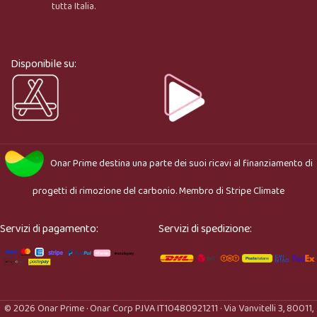
tutta Italia.
Ciao, sono l’assistente virtuale di Onar Prime. Dimmi 
cosa stai cercando e ti aiuto a trovare il prodotto più 
adatto.
Disponibile su:
Onar Prime
destina una parte dei suoi ricavi al finanziamento di
progetti di rimozione del carbonio. Membro di
Stripe Climate
Servizi di pagamento:
Servizi di spedizione:
© 2026 Onar Prime · Onar Corp P.IVA IT10480921211 · Via Vanvitelli 3, 80011,