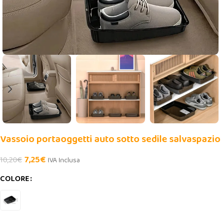
Vassoio portaoggetti auto sotto sedile salvaspazio
7,25
€
10,20
€
IVA Inclusa
COLORE