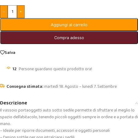
-
+
Aggiungi al carrello
Compra adesso
Salva
12
Persone guardano questo prodotto ora!
martedì 18. Agosto – lunedì 7. Settembre
Descrizione
Il vassoio portaoggetti auto sotto sedile permette di sfruttare al meglio lo
spazio dell’abitacolo, tenendo piccoli oggetti sempre in ordine e a portata di
mano.
– Ideale per riporre documenti, accessori e oggetti personali
– Design sottile per non intralciare i sedili