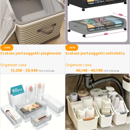
-34%
-35%
Scatola portaoggetti pieghevole
Scatola portaoggetti sottoletto
con serratura a combinazione
con ruote e cassetto scorrevole
Organizer casa
Organizer casa
13,25
€
-
26,94
€
46,14
€
-
46,78
€
IVA Inclusa
IVA Inclusa