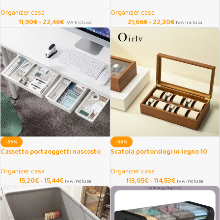
metallo per cucina e bagno
pieghevole impermeabile
Organizer casa
Organizer casa
11,90
€
-
22,46
€
21,66
€
-
22,30
€
IVA Inclusa
IVA Inclusa
-33%
-36%
Cassetto portaoggetti nascosto
Scatola portorologi in legno 10
adesivo per scrivania
scomparti con vetrina
Organizer casa
Organizer casa
15,20
€
-
15,44
€
113,05
€
-
114,53
€
IVA Inclusa
IVA Inclusa