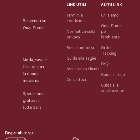
LINK UTILI
ALTRI LINK
Termini e
Chi siamo
Benvenuti su
condizioni
Onar Prime
Onar Prime!
Normativa sulla
per
privacy
l'ambiente
Resi e rimborsi
Order
Tracking
Guida alle Taglie
Moda, casa e
FAQs
lifestyle per
Assistenza clienti
la donna
Guida al reso
Contattaci
moderna.
Guida alla
Onar AI Assistant
sostituzione
Spedizione
Online
gratuita in
tutta Italia.
Ciao, sono l’assistente virtuale di Onar Prime. Dimmi 
cosa stai cercando e ti aiuto a trovare il prodotto più 
adatto.
Disponibile su: