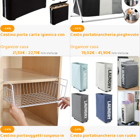
-34%
-36%
Cestino porta carta igienica con
Cesto portabiancheria pieghevole
finestra trasparente
3 scomparti grande capacità
Organizer casa
Organizer casa
21,53
€
-
22,11
€
19,02
€
-
41,90
€
IVA Inclusa
IVA Inclusa
-34%
-34%
Cestino portaoggetti sospeso in
Cesto portabiancheria con ruote