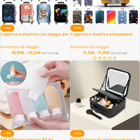
-34%
-33%
Copertura elastica con mappa del
Copertura elastica antipolvere
mondo per valigia 18-32″
per valigia 18-32 pollici
Accessori da viaggio
Accessori da viaggio
16,89
€
-
25,36
€
11,25
€
-
17,81
€
IVA Inclusa
IVA Inclusa
-27%
-36%
Set 4 flaconi viaggio 60 ml
Borsa trucco da viaggio con luce