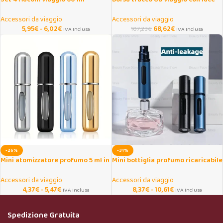
morbidi squeeze ricaricabili
LED e specchio
Accessori da viaggio
Accessori da viaggio
5,95
€
-
6,02
€
68,62
€
107,23
€
IVA Inclusa
IVA Inclusa
-26%
-31%
Mini atomizzatore profumo 5 ml in
Mini bottiglia profumo ricaricabile
alluminio da viaggio
in vetro 5/8 ml da viaggio
Accessori da viaggio
Accessori da viaggio
4,37
€
-
5,47
€
8,37
€
-
10,61
€
IVA Inclusa
IVA Inclusa
Spedizione Gratuita