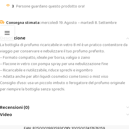
3
Persone guardano questo prodotto ora!
mercoledì 19. Agosto – martedì 8. Settembre
Descrizione
La bottiglia di profumo ricaricabile in vetro 8 ml è un pratico contenitore da
viaggio per conservare e nebulizzare il tuo profumo preferito.
– Formato compatto, ideale per borsa, valigia o zaino
– Flacone in vetro con pompa spray per una nebulizzazione fine
– Ricaricabile e riutilizzabile, riduce sprechi e ingombro
– Adatta anche per altri liquidi cosmetici come tonici o mist viso
Consiglio d’uso: usa un piccolo imbuto o l’erogatore del profumo originale
per riempire la bottiglia senza sprechi.
Recensioni (0)
Video
EAN:
8250001993593
COD:
1005007417676159