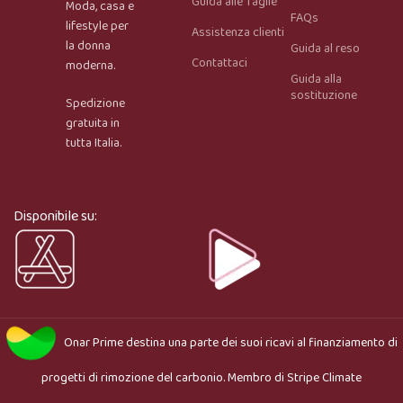
Guida alle Taglie
Moda, casa e
FAQs
lifestyle per
Assistenza clienti
la donna
Guida al reso
Contattaci
moderna.
Guida alla
Onar AI Assistant
sostituzione
Spedizione
Online
gratuita in
tutta Italia.
Ciao, sono l’assistente virtuale di Onar Prime. Dimmi 
cosa stai cercando e ti aiuto a trovare il prodotto più 
adatto.
Disponibile su:
Onar Prime
destina una parte dei suoi ricavi al finanziamento di
progetti di rimozione del carbonio. Membro di
Stripe Climate