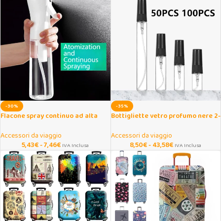
-30%
-35%
Flacone spray continuo ad alta
Bottigliette vetro profumo nere 2-
pressione per capelli e viso
10 ml riutilizzabili
Accessori da viaggio
Accessori da viaggio
5,43
€
-
7,46
€
8,50
€
-
43,58
€
IVA Inclusa
IVA Inclusa