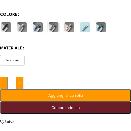
COLORE
MATERIALE
bicchiere
-
+
Aggiungi al carrello
Compra adesso
Salva