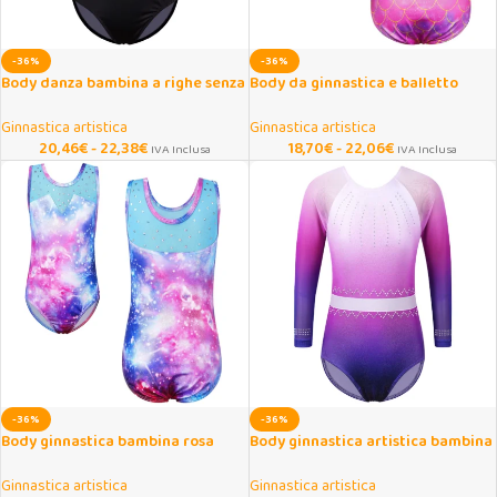
-36%
-36%
Body danza bambina a righe senza
Body da ginnastica e balletto
maniche
sfumato per ragazze
Ginnastica artistica
Ginnastica artistica
20,46
€
-
22,38
€
18,70
€
-
22,06
€
IVA Inclusa
IVA Inclusa
-36%
-36%
Body ginnastica bambina rosa
Body ginnastica artistica bambina
Galaxy senza maniche
con strass e maniche lunghe
Ginnastica artistica
Ginnastica artistica