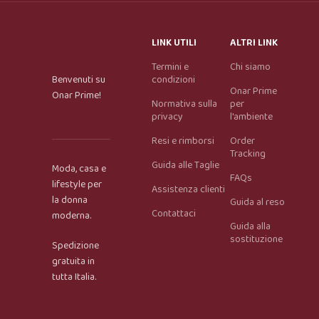
LINK UTILI
ALTRI LINK
Termini e
Chi siamo
Benvenuti su
condizioni
Onar Prime
Onar Prime!
Normativa sulla
per
privacy
l'ambiente
Resi e rimborsi
Order
Tracking
Guida alle Taglie
Moda, casa e
FAQs
lifestyle per
Assistenza clienti
la donna
Guida al reso
Contattaci
moderna.
Guida alla
Onar AI Assistant
sostituzione
Spedizione
Online
gratuita in
tutta Italia.
Ciao, sono l’assistente virtuale di Onar Prime. Dimmi 
cosa stai cercando e ti aiuto a trovare il prodotto più 