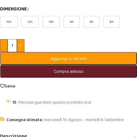
DIMENSIONE
10A
12A
14A
4A
6A
8A
-
+
Aggiungi al carrello
Compra adesso
Salva
15
Persone guardano questo prodotto ora!
mercoledì 19. Agosto – martedì 8. Settembre
Descrizione