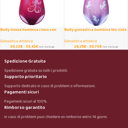
Body danza bambina rosso con
Body ginnastica bambina blu viola
gonna in tulle
con cavallo cartoon
Ginnastica artistica
Ginnastica artistica
30,22
€
-
33,43
€
28,25
€
-
30,70
€
IVA Inclusa
IVA Inclusa
Spedizione Gratuita
Spedizione gratuita su tutti i prodotti.
Supporto prioritario
Supporto dedicato in caso di problemi o informazioni.
Pagamenti sicuri
Pagamenti sicuri al 100%.
Rimborso garantito
In caso di problemi puoi chiedere un rimborso entro 14 giorni.