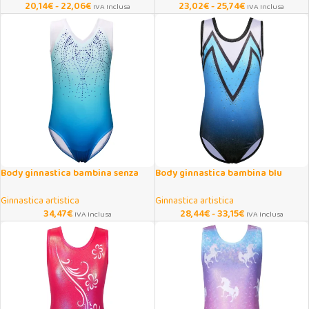
20,14
€
-
22,06
€
23,02
€
-
25,74
€
IVA Inclusa
IVA Inclusa
Body ginnastica bambina senza
Body ginnastica bambina blu
maniche con scollo a V
sfumato senza maniche
Ginnastica artistica
Ginnastica artistica
34,47
€
28,44
€
-
33,15
€
IVA Inclusa
IVA Inclusa