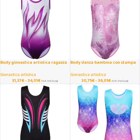
Body ginnastica artistica ragazza
Body danza bambina con stampa
con stampa fiamma
fiocchi di neve
Ginnastica artistica
Ginnastica artistica
31,37
€
-
34,01
€
30,75
€
-
36,01
€
IVA Inclusa
IVA Inclusa