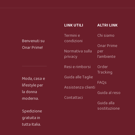
LINK UTILI
ALTRI LINK
Termini e
Chi siamo
Benvenuti su
condizioni
Onar Prime
Onar Prime!
Normativa sulla
per
privacy
l'ambiente
Resi e rimborsi
Order
Tracking
Guida alle Taglie
Moda, casa e
FAQs
lifestyle per
Assistenza clienti
la donna
Guida al reso
Contattaci
moderna.
Guida alla
Onar AI Assistant
sostituzione
Spedizione
Online
gratuita in
tutta Italia.
Ciao, sono l’assistente virtuale di Onar Prime. Dimmi 