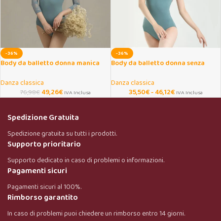
-36%
-36%
Body da balletto donna manica
Body da balletto donna senza
3/4 autunno inverno
maniche con dolcevita
Danza classica
Danza classica
49,26
€
35,50
€
-
46,12
€
76,98
€
IVA Inclusa
IVA Inclusa
Spedizione Gratuita
Spedizione gratuita su tutti i prodotti.
Supporto prioritario
Supporto dedicato in caso di problemi o informazioni.
Pagamenti sicuri
Pagamenti sicuri al 100%.
Rimborso garantito
In caso di problemi puoi chiedere un rimborso entro 14 giorni.