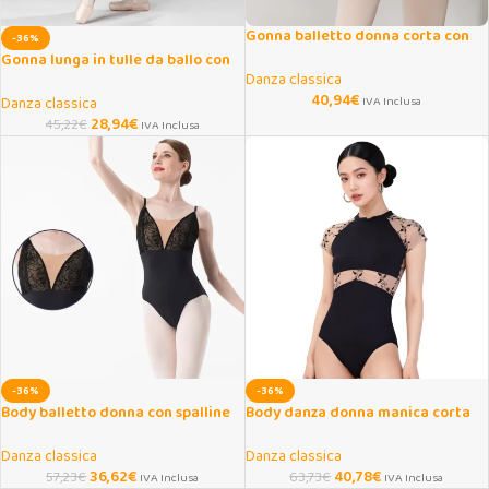
Gonna balletto donna corta con
-36%
spacco laterale
Gonna lunga in tulle da ballo con
Danza classica
elastico in vita
40,94
€
Danza classica
IVA Inclusa
28,94
€
45,22
€
IVA Inclusa
-36%
-36%
Body balletto donna con spalline
Body danza donna manica corta
regolabili
con ricami eleganti
Danza classica
Danza classica
36,62
€
40,78
€
57,23
€
63,73
€
IVA Inclusa
IVA Inclusa