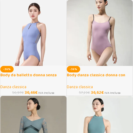
-36%
-36%
Body da balletto donna senza
Body danza classica donna con
schiena per danza e yoga
bretelle per yoga e ginnastica
Danza classica
Danza classica
36,46
€
36,62
€
56,97
€
57,23
€
IVA Inclusa
IVA Inclusa