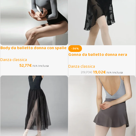
Body da balletto donna con spalle
-36%
scoperte e rete
Gonna da balletto donna nera
Danza classica
avvolgente con piume
52,77
€
IVA Inclusa
Danza classica
19,02
€
29,73
€
IVA Inclusa