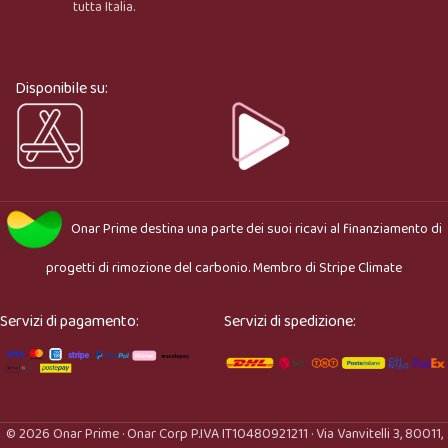
tutta Italia.
Ciao, sono l’assistente virtuale di Onar Prime. Dimmi 
cosa stai cercando e ti aiuto a trovare il prodotto più 
adatto.
Disponibile su:
Onar Prime
destina una parte dei suoi ricavi al finanziamento di
progetti di rimozione del carbonio. Membro di
Stripe Climate
Servizi di pagamento:
Servizi di spedizione:
© 2026 Onar Prime · Onar Corp P.IVA IT10480921211 · Via Vanvitelli 3, 80011,