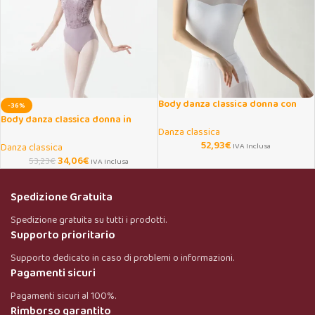
Body danza classica donna con
-36%
inserti mesh traspiranti
Body danza classica donna in
Danza classica
velluto con manica volant
52,93
€
Danza classica
IVA Inclusa
34,06
€
53,23
€
IVA Inclusa
Spedizione Gratuita
Spedizione gratuita su tutti i prodotti.
Supporto prioritario
Supporto dedicato in caso di problemi o informazioni.
Pagamenti sicuri
Pagamenti sicuri al 100%.
Rimborso garantito