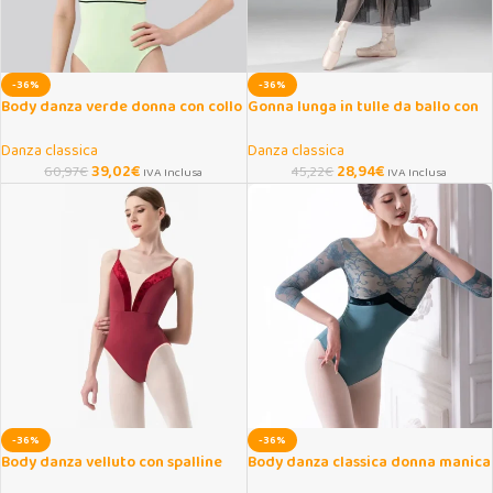
-36%
-36%
Body danza verde donna con collo
Gonna lunga in tulle da ballo con
allacciato
elastico in vita
Danza classica
Danza classica
39,02
€
28,94
€
60,97
€
45,22
€
IVA Inclusa
IVA Inclusa
-36%
-36%
Body danza velluto con spalline
Body danza classica donna manica
regolabili donna/ragazza
lunga in cotone elasticizzato