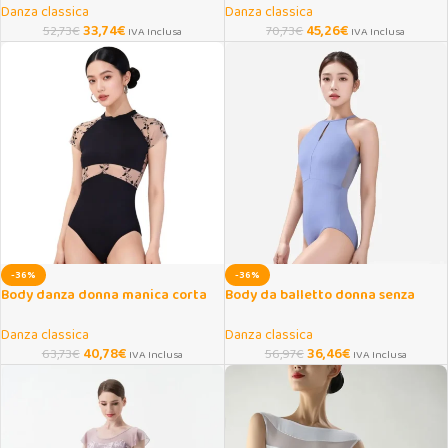
Danza classica
Danza classica
33,74
€
45,26
€
52,73
€
70,73
€
IVA Inclusa
IVA Inclusa
-36%
-36%
Body danza donna manica corta
Body da balletto donna senza
con ricami eleganti
schiena per danza e yoga
Danza classica
Danza classica
40,78
€
36,46
€
63,73
€
56,97
€
IVA Inclusa
IVA Inclusa