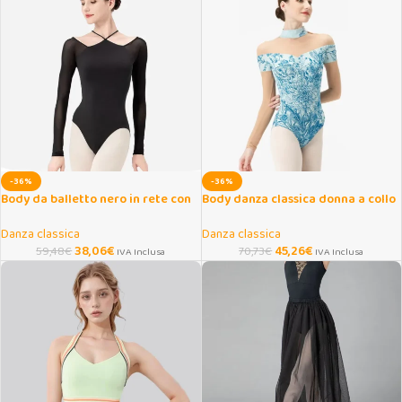
-36%
-36%
Body da balletto nero in rete con
Body danza classica donna a collo
spalline incrociate
alto con maniche lunghe
Danza classica
Danza classica
38,06
€
45,26
€
59,48
€
70,73
€
IVA Inclusa
IVA Inclusa