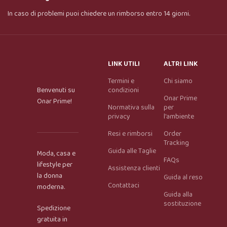
In caso di problemi puoi chiedere un rimborso entro 14 giorni.
LINK UTILI
ALTRI LINK
Termini e
Chi siamo
Benvenuti su
condizioni
Onar Prime
Onar Prime!
Normativa sulla
per
privacy
l'ambiente
Resi e rimborsi
Order
Tracking
Guida alle Taglie
Moda, casa e
FAQs
lifestyle per
Assistenza clienti
la donna
Guida al reso
Contattaci
moderna.
Guida alla
Onar AI Assistant
sostituzione
Spedizione
Online
gratuita in