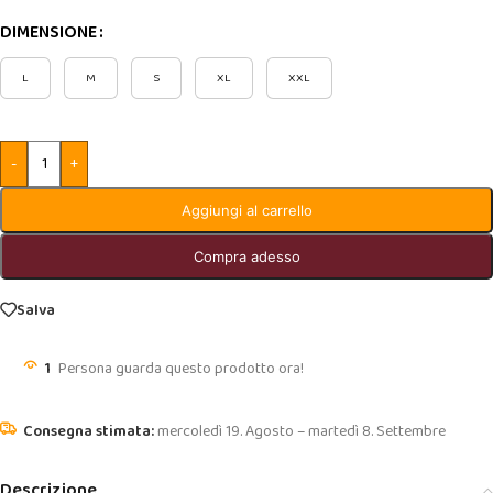
DIMENSIONE
L
M
S
XL
XXL
-
+
Aggiungi al carrello
Compra adesso
Salva
1
Persona guarda questo prodotto ora!
mercoledì 19. Agosto – martedì 8. Settembre
Descrizione