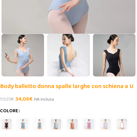
Body balletto donna spalle larghe con schiena a U
34,06
€
53,23
€
IVA Inclusa
COLORE