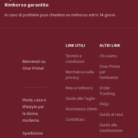
Rimborso garantito
In caso di problemi puoi chiedere un rimborso entro 14 giorni.
LINK UTILI
ALTRI LINK
Termini e
Chi siamo
Benvenuti su
condizioni
Onar Prime
Onar Prime!
Normativa sulla
per
privacy
l'ambiente
Resi e rimborsi
Order
Tracking
Guida alle Taglie
Moda, casa e
FAQs
lifestyle per
Assistenza clienti
la donna
Guida al reso
Contattaci
moderna.
Guida alla
Onar AI Assistant
sostituzione
Spedizione
Online