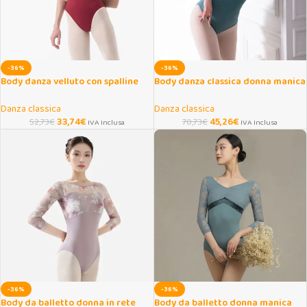
-36%
-36%
Body danza velluto con spalline
Body danza classica donna manica
regolabili donna/ragazza
lunga in cotone elasticizzato
Danza classica
Danza classica
33,74
€
45,26
€
52,73
€
70,73
€
IVA Inclusa
IVA Inclusa
-36%
-36%
Body da balletto donna in rete
Body da balletto donna manica