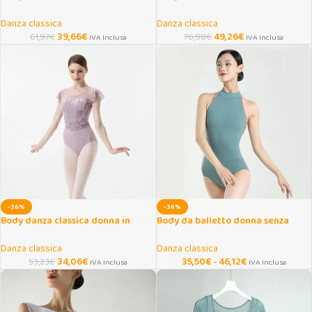
stampata maniche 3/4
3/4 autunno inverno
Danza classica
Danza classica
39,66
€
49,26
€
61,97
€
76,98
€
IVA Inclusa
IVA Inclusa
-36%
-36%
Body danza classica donna in
Body da balletto donna senza
velluto con manica volant
maniche con dolcevita
Danza classica
Danza classica
34,06
€
35,50
€
-
46,12
€
53,23
€
IVA Inclusa
IVA Inclusa