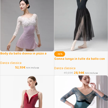
Body da ballo donna in pizzo a
-36%
maniche lunghe
Gonna lunga in tulle da ballo con
Danza classica
elastico in vita
52,93
€
IVA Inclusa
Danza classica
28,94
€
45,22
€
IVA Inclusa