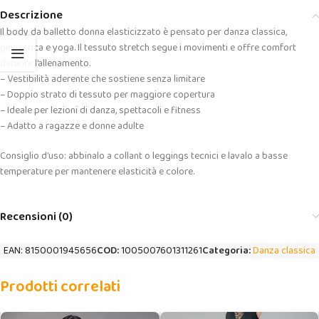
Descrizione
Il body da balletto donna elasticizzato è pensato per danza classica,
ginnastica e yoga. Il tessuto stretch segue i movimenti e offre comfort
durante l’allenamento.
– Vestibilità aderente che sostiene senza limitare
– Doppio strato di tessuto per maggiore copertura
– Ideale per lezioni di danza, spettacoli e fitness
– Adatto a ragazze e donne adulte
Consiglio d’uso: abbinalo a collant o leggings tecnici e lavalo a basse
temperature per mantenere elasticità e colore.
Recensioni (0)
EAN:
8150001945656
COD:
1005007601311261
Categoria:
Danza classica
Prodotti correlati