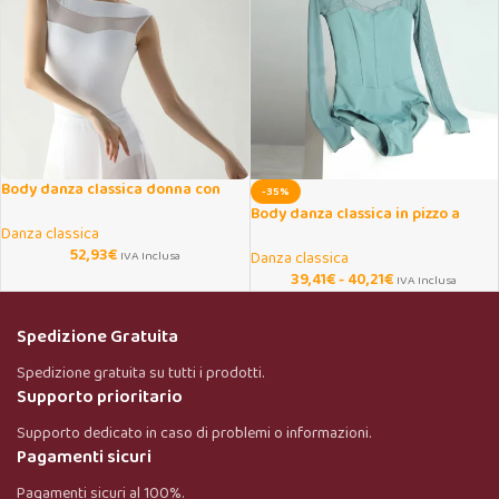
Body danza classica donna con
-35%
inserti mesh traspiranti
Body danza classica in pizzo a
Danza classica
maniche lunghe
52,93
€
IVA Inclusa
Danza classica
39,41
€
-
40,21
€
IVA Inclusa
Spedizione Gratuita
Spedizione gratuita su tutti i prodotti.
Supporto prioritario
Supporto dedicato in caso di problemi o informazioni.
Pagamenti sicuri
Pagamenti sicuri al 100%.