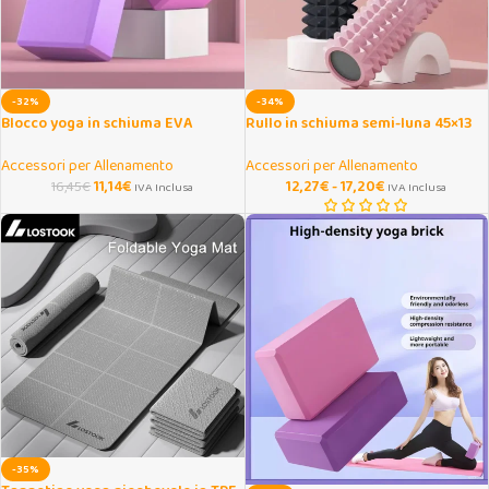
-32%
-34%
Blocco yoga in schiuma EVA
Rullo in schiuma semi-luna 45×13
antiscivolo per stretching
cm per yoga e fitness
Accessori per Allenamento
Accessori per Allenamento
11,14
€
12,27
€
-
17,20
€
16,45
€
IVA Inclusa
IVA Inclusa
-35%