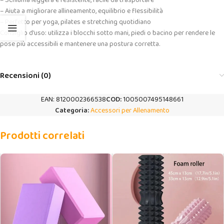
– Schiuma leggera e resistente, facile da trasportare
– Aiuta a migliorare allineamento, equilibrio e flessibilità
– Perfetto per yoga, pilates e stretching quotidiano
Consiglio d’uso: utilizza i blocchi sotto mani, piedi o bacino per rendere le
pose più accessibili e mantenere una postura corretta.
Recensioni (0)
EAN:
8120002366538
COD:
1005007495148661
Categoria:
Accessori per Allenamento
Prodotti correlati