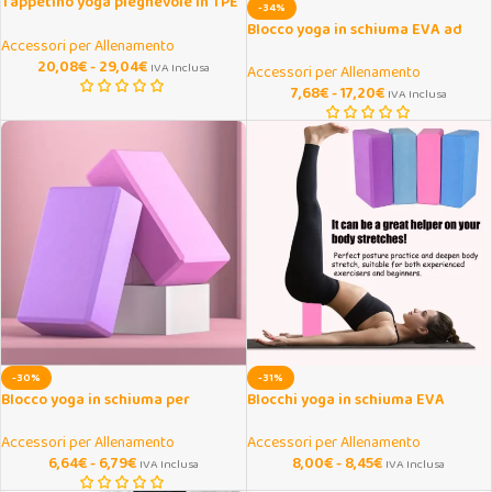
Tappetino yoga pieghevole in TPE
-34%
4 mm per viaggio e casa
Blocco yoga in schiuma EVA ad
Accessori per Allenamento
alta densità antiscivolo
20,08
€
-
29,04
€
IVA Inclusa
Accessori per Allenamento
7,68
€
-
17,20
€
IVA Inclusa
-30%
-31%
Blocco yoga in schiuma per
Blocchi yoga in schiuma EVA
stretching e pilates
antiscivolo per esercizi
Accessori per Allenamento
Accessori per Allenamento
6,64
€
-
6,79
€
8,00
€
-
8,45
€
IVA Inclusa
IVA Inclusa