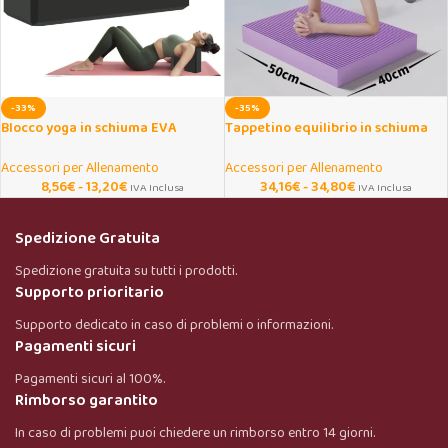
-33%
-35%
Blocco yoga in schiuma EVA
Tappetino equilibrio in schiuma
antiscivolo senza lattice
antiscivolo per fitness e yoga
Accessori per Allenamento
Accessori per Allenamento
8,56
€
-
13,20
€
34,16
€
-
34,80
€
IVA Inclusa
IVA Inclusa
Spedizione Gratuita
Spedizione gratuita su tutti i prodotti.
Supporto prioritario
Supporto dedicato in caso di problemi o informazioni.
Pagamenti sicuri
Pagamenti sicuri al 100%.
Rimborso garantito
In caso di problemi puoi chiedere un rimborso entro 14 giorni.