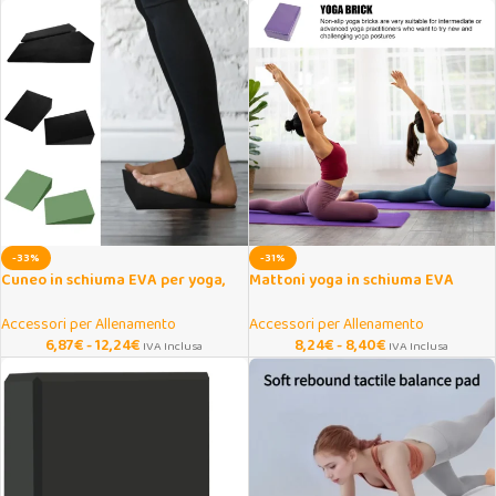
-33%
-31%
Cuneo in schiuma EVA per yoga,
Mattoni yoga in schiuma EVA
squat e stretching
antiscivolo portatili
Accessori per Allenamento
Accessori per Allenamento
6,87
€
-
12,24
€
8,24
€
-
8,40
€
IVA Inclusa
IVA Inclusa