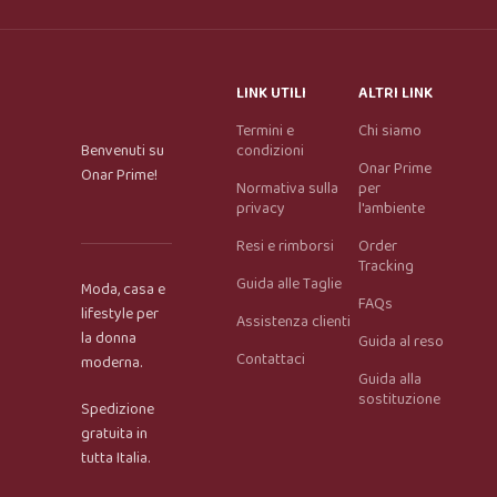
LINK UTILI
ALTRI LINK
Termini e
Chi siamo
Benvenuti su
condizioni
Onar Prime
Onar Prime!
Normativa sulla
per
privacy
l'ambiente
Resi e rimborsi
Order
Tracking
Guida alle Taglie
Moda, casa e
FAQs
lifestyle per
Assistenza clienti
la donna
Guida al reso
Contattaci
moderna.
Guida alla
Onar AI Assistant
sostituzione
Spedizione
Online
gratuita in
tutta Italia.
Ciao, sono l’assistente virtuale di Onar Prime. Dimmi 