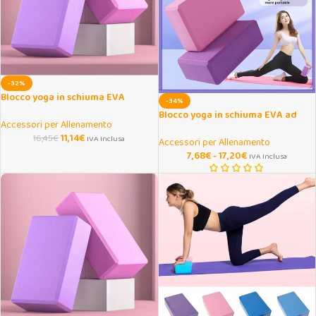
-32%
Blocco yoga in schiuma EVA
-34%
antiscivolo per stretching
Blocco yoga in schiuma EVA ad
Accessori per Allenamento
alta densità antiscivolo
11,14
€
16,45
€
IVA Inclusa
Accessori per Allenamento
7,68
€
-
17,20
€
IVA Inclusa