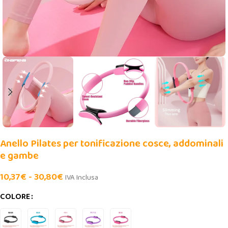
Anello Pilates per tonificazione cosce, addominali
e gambe
10,37
€
-
30,80
€
IVA Inclusa
COLORE