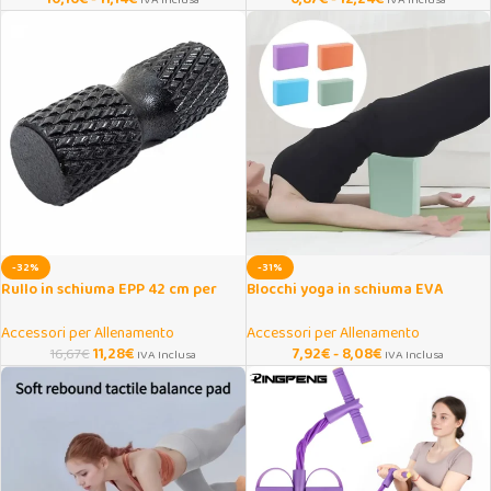
IVA Inclusa
IVA Inclusa
-32%
-31%
Rullo in schiuma EPP 42 cm per
Blocchi yoga in schiuma EVA
massaggio muscolare
antiscivolo ad alta densità
Accessori per Allenamento
Accessori per Allenamento
11,28
€
7,92
€
-
8,08
€
16,67
€
IVA Inclusa
IVA Inclusa