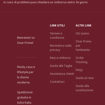
In caso di problemi puoi chiedere un rimborso entro 14 giorni.
LINK UTILI
ALTRI LINK
Termini e
Chi siamo
Benvenuti su
condizioni
Onar Prime
Onar Prime!
Normativa sulla
per
privacy
l'ambiente
Resi e rimborsi
Order
Tracking
Guida alle Taglie
Moda, casa e
FAQs
lifestyle per
Assistenza clienti
la donna
Guida al reso
Contattaci
moderna.
Guida alla
Onar AI Assistant
sostituzione
Spedizione
Online
gratuita in
tutta Italia.