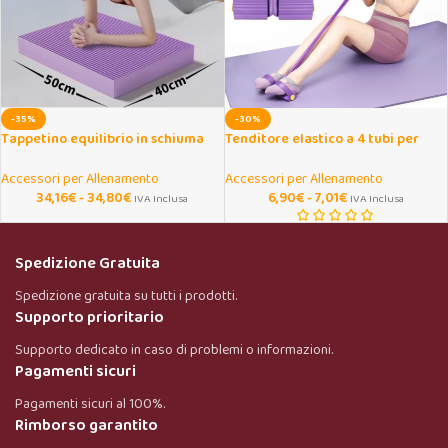
-35%
-30%
Tappetino equilibrio in schiuma
Tenditore elastico a 4 tubi per
antiscivolo per fitness e yoga
pedali, yoga e fitness casa
Accessori per Allenamento
Accessori per Allenamento
34,16
€
-
34,80
€
6,90
€
-
7,01
€
IVA Inclusa
IVA Inclusa
Spedizione Gratuita
Spedizione gratuita su tutti i prodotti.
Supporto prioritario
Supporto dedicato in caso di problemi o informazioni.
Pagamenti sicuri
Pagamenti sicuri al 100%.
Rimborso garantito