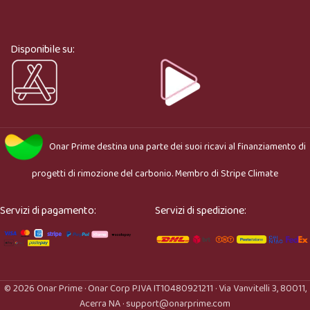
Ciao, sono l’assistente virtuale di Onar Prime. Dimmi 
cosa stai cercando e ti aiuto a trovare il prodotto più 
adatto.
Disponibile su:
Onar Prime
destina una parte dei suoi ricavi al finanziamento di
progetti di rimozione del carbonio. Membro di
Stripe Climate
Servizi di pagamento:
Servizi di spedizione:
© 2026 Onar Prime · Onar Corp P.IVA IT10480921211 · Via Vanvitelli 3, 80011,
Acerra NA · support@onarprime.com