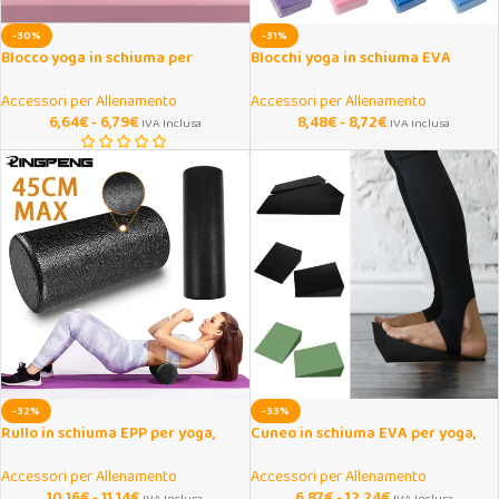
-30%
-31%
Blocco yoga in schiuma per
Blocchi yoga in schiuma EVA
stretching e pilates
antiscivolo per allenamento
Accessori per Allenamento
Accessori per Allenamento
6,64
€
-
6,79
€
8,48
€
-
8,72
€
IVA Inclusa
IVA Inclusa
-32%
-33%
Rullo in schiuma EPP per yoga,
Cuneo in schiuma EVA per yoga,
pilates e massaggio miofasciale
squat e stretching
Accessori per Allenamento
Accessori per Allenamento
10,16
€
-
11,14
€
6,87
€
-
12,24
€