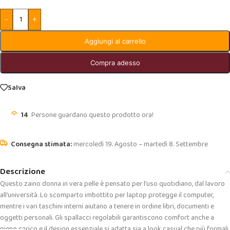
-
+
Aggiungi al carrello
Compra adesso
Salva
14
Persone guardano questo prodotto ora!
mercoledì 19. Agosto – martedì 8. Settembre
Descrizione
Questo zaino donna in vera pelle è pensato per l’uso quotidiano, dal lavoro
all’università. Lo scomparto imbottito per laptop protegge il computer,
mentre i vari taschini interni aiutano a tenere in ordine libri, documenti e
oggetti personali. Gli spallacci regolabili garantiscono comfort anche a
pieno carico e il design essenziale si adatta sia a look casual che più formali.