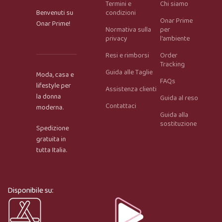
Termini e
Chi siamo
Benvenuti su
condizioni
Onar Prime
Onar Prime!
Normativa sulla
per
privacy
l'ambiente
Resi e rimborsi
Order
Tracking
Guida alle Taglie
Moda, casa e
FAQs
lifestyle per
Assistenza clienti
la donna
Guida al reso
Contattaci
moderna.
Guida alla
Onar AI Assistant
sostituzione
Spedizione
Online
gratuita in
tutta Italia.
Ciao, sono l’assistente virtuale di Onar Prime. Dimmi 
cosa stai cercando e ti aiuto a trovare il prodotto più 
adatto.
Disponibile su: