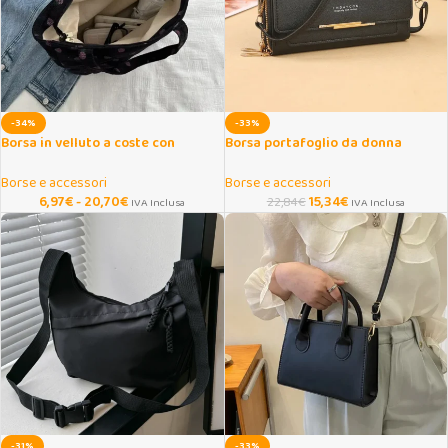
-34%
-33%
Borsa in velluto a coste con
Borsa portafoglio da donna
fragole, grande shopper
convertibile con tracolla
Borse e accessori
Borse e accessori
6,97
€
-
20,70
€
15,34
€
22,84
€
IVA Inclusa
IVA Inclusa
-31%
-33%