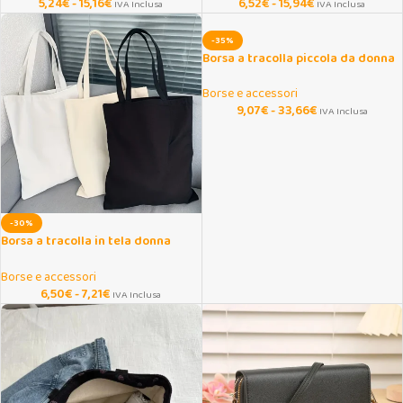
5,24
€
-
15,16
€
6,52
€
-
15,94
€
IVA Inclusa
IVA Inclusa
-35%
Borsa a tracolla piccola da donna
in pelle PU con manico
Borse e accessori
9,07
€
-
33,66
€
IVA Inclusa
-30%
Borsa a tracolla in tela donna
grande capacità
Borse e accessori
6,50
€
-
7,21
€
IVA Inclusa