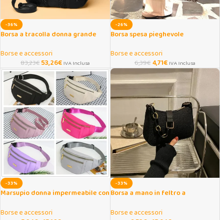
-36%
-26%
Borsa a tracolla donna grande
Borsa spesa pieghevole
capacità in pelle morbida
leopardata grande capacità
Borse e accessori
Borse e accessori
53,26
€
4,71
€
83,23
€
6,39
€
IVA Inclusa
IVA Inclusa
-33%
-33%
Marsupio donna impermeabile con
Borsa a mano in feltro a
tracolla regolabile
mezzaluna sottobraccio
Borse e accessori
Borse e accessori