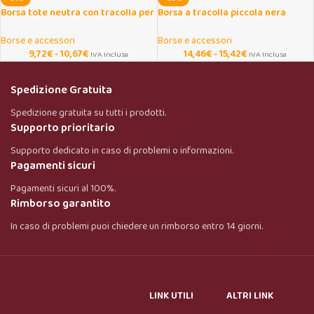
Borsa tote neutra con tracolla per
Borsa a tracolla piccola nera
palestra e tempo libero
minimal minimalista
Borse e accessori
Borse e accessori
9,72
€
-
10,67
€
14,46
€
-
15,42
€
IVA Inclusa
IVA Inclusa
Spedizione Gratuita
Spedizione gratuita su tutti i prodotti.
Supporto prioritario
Supporto dedicato in caso di problemi o informazioni.
Pagamenti sicuri
Pagamenti sicuri al 100%.
Rimborso garantito
In caso di problemi puoi chiedere un rimborso entro 14 giorni.
LINK UTILI
ALTRI LINK