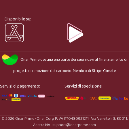
Ciao, sono l’assistente virtuale di Onar Prime. Dimmi 
cosa stai cercando e ti aiuto a trovare il prodotto più 
adatto.
Disponibile su:
Onar Prime
destina una parte dei suoi ricavi al finanziamento di
progetti di rimozione del carbonio. Membro di
Stripe Climate
Servizi di pagamento:
Servizi di spedizione:
© 2026 Onar Prime · Onar Corp P.IVA IT10480921211 · Via Vanvitelli 3, 80011,
Acerra NA · support@onarprime.com