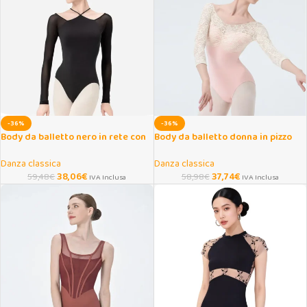
-36%
-36%
Body da balletto nero in rete con
Body da balletto donna in pizzo
spalline incrociate
con schiena scoperta
Danza classica
Danza classica
38,06
€
37,74
€
59,48
€
58,98
€
IVA Inclusa
IVA Inclusa