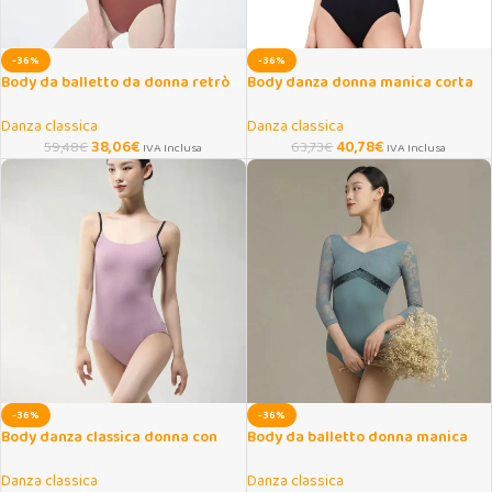
-36%
-36%
Body da balletto da donna retrò
Body danza donna manica corta
elegante per danza e yoga
con ricami eleganti
Danza classica
Danza classica
38,06
€
40,78
€
59,48
€
63,73
€
IVA Inclusa
IVA Inclusa
-36%
-36%
Body danza classica donna con
Body da balletto donna manica
bretelle per yoga e ginnastica
3/4 autunno inverno
Danza classica
Danza classica