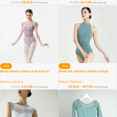
36,62
€
49,26
€
57,23
€
76,98
€
IVA Inclusa
IVA Inclusa
-36%
-36%
Body danza classica donna in
Body da balletto donna senza
velluto con manica volant
maniche con dolcevita
Danza classica
Danza classica
34,06
€
35,50
€
-
46,12
€
53,23
€
IVA Inclusa
IVA Inclusa