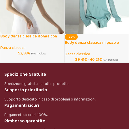
Body danza classica donna con
-35%
inserti mesh traspiranti
Body danza classica in pizzo a
Danza classica
maniche lunghe
52,93
€
IVA Inclusa
Danza classica
39,41
€
-
40,21
€
IVA Inclusa
Spedizione Gratuita
Spedizione gratuita su tutti i prodotti.
Supporto prioritario
Supporto dedicato in caso di problemi o informazioni.
Pagamenti sicuri
Pagamenti sicuri al 100%.
Rimborso garantito