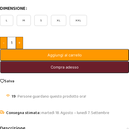
DIMENSIONE
L
M
S
XL
XXL
-
+
Aggiungi al carrello
Compra adesso
Salva
19
Persone guardano questo prodotto ora!
martedì 18. Agosto – lunedì 7. Settembre
Descrizione