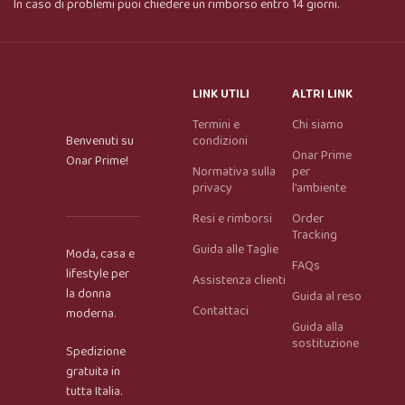
In caso di problemi puoi chiedere un rimborso entro 14 giorni.
LINK UTILI
ALTRI LINK
Termini e
Chi siamo
Benvenuti su
condizioni
Onar Prime
Onar Prime!
Normativa sulla
per
privacy
l'ambiente
Resi e rimborsi
Order
Tracking
Guida alle Taglie
Moda, casa e
FAQs
lifestyle per
Assistenza clienti
la donna
Guida al reso
Contattaci
moderna.
Guida alla
Onar AI Assistant
sostituzione
Spedizione
Online
gratuita in
tutta Italia.