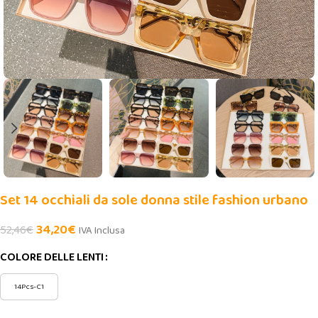
Set 14 occhiali da sole donna stile fashion urbano
34,20
€
52,46
€
IVA Inclusa
COLORE DELLE LENTI
14Pcs-C1