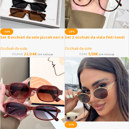
-34%
-28%
Set 8 occhiali da sole piccoli neri e
Set 2 occhiali da vista finti tondi
tartarugati
con lenti trasparenti
Occhiali da sole
Occhiali da sole
22,04
€
5,58
€
33,46
€
7,74
€
IVA Inclusa
IVA Inclusa
-31%