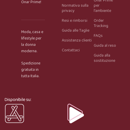
Onar Prime
Onar Prime!
Normativa sulla
per
privacy
l'ambiente
Resi e rimborsi
Order
Tracking
Guida alle Taglie
Moda, casa e
FAQs
lifestyle per
Assistenza clienti
la donna
Guida al reso
Contattaci
moderna.
Guida alla
Onar AI Assistant
sostituzione
Spedizione
Online
gratuita in
tutta Italia.
Ciao, sono l’assistente virtuale di Onar Prime. Dimmi 
cosa stai cercando e ti aiuto a trovare il prodotto più 
adatto.
Disponibile su: