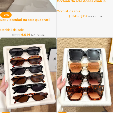
Occhiali da sole donna ovali in
metallo eleganti
Occhiali da sole
-29%
8,06
€
-
8,31
€
IVA Inclusa
Set 2 occhiali da sole quadrati
retrò con rivetti
Occhiali da sole
6,04
€
8,46
€
IVA Inclusa