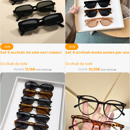
-32%
-32%
Set 5 occhiali da sole neri classici
Set 6 occhiali moda unisex per uso
unisex
quotidiano e shooting
Occhiali da sole
Occhiali da sole
11,16
€
10,55
€
16,46
€
15,51
€
IVA Inclusa
IVA Inclusa