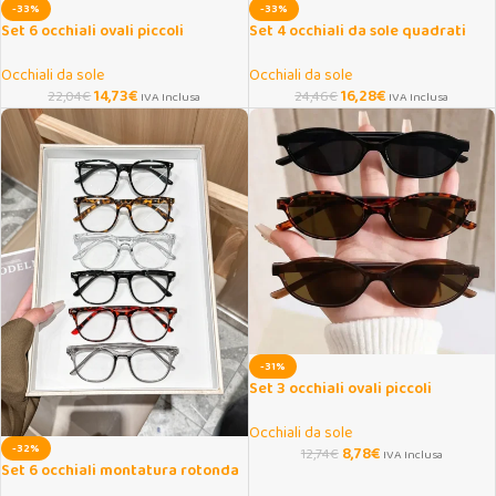
-33%
-33%
Set 6 occhiali ovali piccoli
Set 4 occhiali da sole quadrati
decorativi moda casual
oversize retrò
Occhiali da sole
Occhiali da sole
14,73
€
16,28
€
22,04
€
24,46
€
IVA Inclusa
IVA Inclusa
-31%
Set 3 occhiali ovali piccoli
decorativi alla moda
Occhiali da sole
-32%
8,78
€
12,74
€
IVA Inclusa
Set 6 occhiali montatura rotonda
con rivetti decorativi