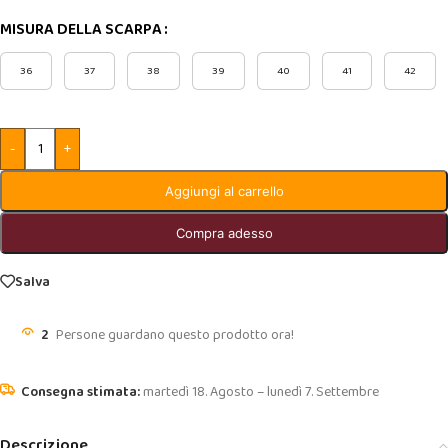
MISURA DELLA SCARPA
36
37
38
39
40
41
42
-
+
Aggiungi al carrello
Compra adesso
Salva
2
Persone guardano questo prodotto ora!
martedì 18. Agosto – lunedì 7. Settembre
Descrizione