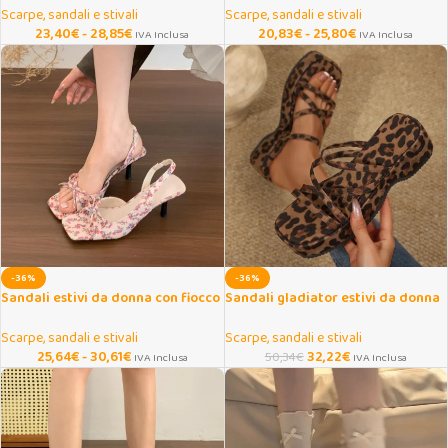
Scarpe, sandali e stivali
Scarpe, sandali e stivali
23,40
€
-
28,85
€
20,83
€
-
25,80
€
IVA Inclusa
IVA Inclusa
-36%
-36%
Sandali estivi da donna con fiocco
Sandali gladiator estivi da donna
e tacco alto
con suola spessa
Scarpe, sandali e stivali
Scarpe, sandali e stivali
25,64
€
-
30,61
€
32,22
€
50,34
€
IVA Inclusa
IVA Inclusa