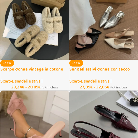
-36%
-36%
Scarpe donna vintage in cotone
Sandali estivi donna con tacco
caldo con suola morbida
medio elegante
Scarpe, sandali e stivali
Scarpe, sandali e stivali
23,24
€
-
28,85
€
27,89
€
-
32,86
€
IVA Inclusa
IVA Inclusa