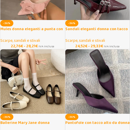
-36%
-36%
Mules donna eleganti a punta con
Sandali eleganti donna con tacco
tacco sottile
alto e punta affusolata
Scarpe, sandali e stivali
Scarpe, sandali e stivali
22,76
€
-
28,21
€
24,52
€
-
29,33
€
IVA Inclusa
IVA Inclusa
-36%
-36%
Ballerine Mary Jane donna
Pantofole con tacco alto da donna
primaverili con suola morbida
stile street elegante