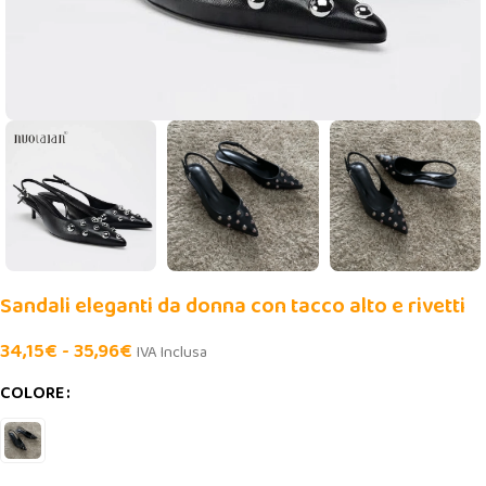
Sandali eleganti da donna con tacco alto e rivetti
34,15
€
-
35,96
€
IVA Inclusa
COLORE