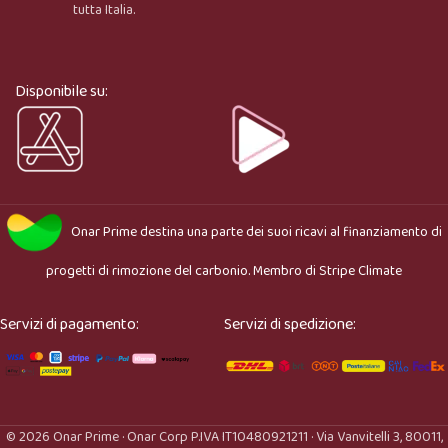
tutta Italia.
Ciao, sono l’assistente virtuale di Onar Prime. Dimmi 
cosa stai cercando e ti aiuto a trovare il prodotto più 
adatto.
Disponibile su:
Onar Prime
destina una parte dei suoi ricavi al finanziamento di
progetti di rimozione del carbonio. Membro di
Stripe Climate
Servizi di pagamento:
Servizi di spedizione:
© 2026 Onar Prime · Onar Corp P.IVA IT10480921211 · Via Vanvitelli 3, 80011,