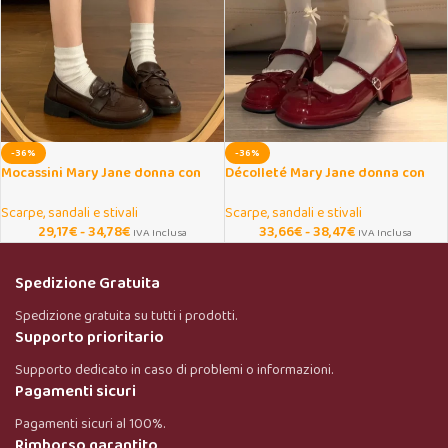
-36%
-36%
Mocassini Mary Jane donna con
Décolleté Mary Jane donna con
fiocco e tacco spesso
tacco spesso e fiocco
Scarpe, sandali e stivali
Scarpe, sandali e stivali
29,17
€
-
34,78
€
33,66
€
-
38,47
€
IVA Inclusa
IVA Inclusa
Spedizione Gratuita
Spedizione gratuita su tutti i prodotti.
Supporto prioritario
Supporto dedicato in caso di problemi o informazioni.
Pagamenti sicuri
Pagamenti sicuri al 100%.
Rimborso garantito