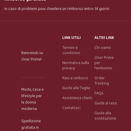
In caso di problemi puoi chiedere un rimborso entro 14 giorni.
LINK UTILI
ALTRI LINK
Termini e
Chi siamo
Benvenuti su
condizioni
Onar Prime
Onar Prime!
Normativa sulla
per
privacy
l'ambiente
Resi e rimborsi
Order
Tracking
Guida alle Taglie
Moda, casa e
FAQs
lifestyle per
Assistenza clienti
la donna
Guida al reso
Contattaci
moderna.
Guida alla
Onar AI Assistant
sostituzione
Spedizione
Online
gratuita in