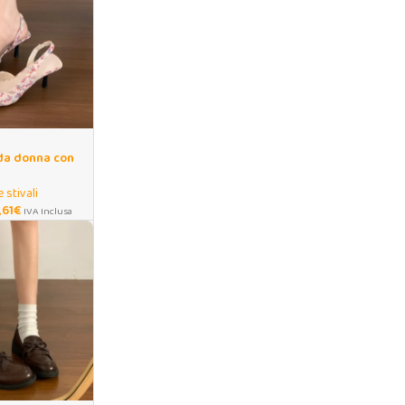
 da donna con
alto
 stivali
,61
€
IVA Inclusa