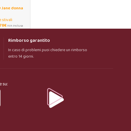
y Jane donna
acco spesso
 stivali
78
€
IVA Inclusa
Rimborso garantito
In caso di problemi puoi chiedere un rimborso
entro 14 giorni.
e su: