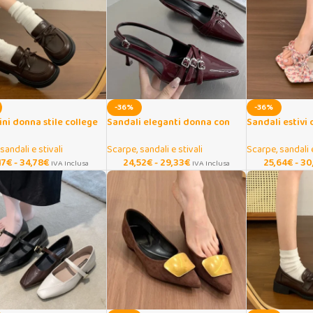
-36%
-36%
ni donna stile college
Sandali eleganti donna con
Sandali estivi
o e tacco largo
tacco alto e punta affusolata
fiocco e tacco 
sandali e stivali
Scarpe, sandali e stivali
Scarpe, sandali e
17
€
-
34,78
€
24,52
€
-
29,33
€
25,64
€
-
30
IVA Inclusa
IVA Inclusa