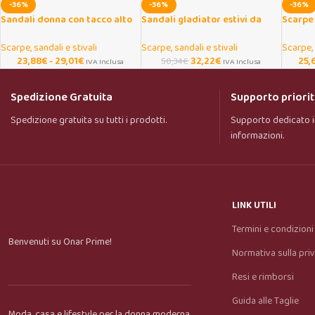
-36%
-36%
-36%
Sandali donna con tacco alto
Sandali gladiator estivi da
Scarpe
sottile open toe eleganti
donna con suola spessa
pelle c
primave
Scarpe, sandali e stivali
Scarpe, sandali e stivali
Scarpe, 
23,88
€
-
29,01
€
32,22
€
25,
50,34
€
IVA Inclusa
IVA Inclusa
Spedizione Gratuita
Supporto priorit
Spedizione gratuita su tutti i prodotti.
Supporto dedicato i
informazioni.
LINK UTILI
Termini e condizioni
Benvenuti su Onar Prime!
Normativa sulla pri
Resi e rimborsi
Guida alle Taglie
Moda, casa e lifestyle per la donna moderna.