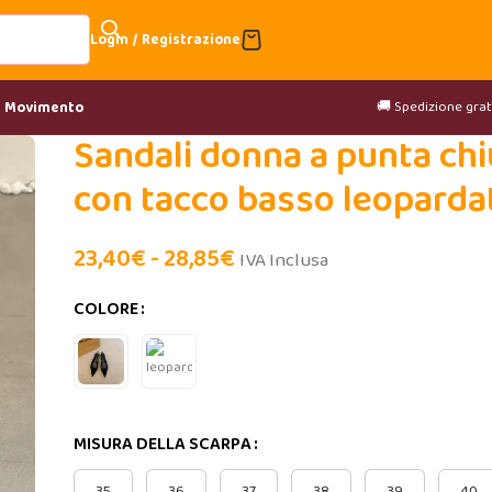
Login / Registrazione
🚚 Spedizione gratu
& Movimento
Sandali donna a punta ch
con tacco basso leoparda
23,40
€
-
28,85
€
IVA Inclusa
COLORE
MISURA DELLA SCARPA
35
36
37
38
39
40