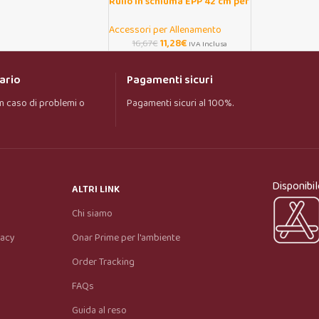
Rullo in schiuma EPP 42 cm per
massaggio muscolare
Accessori per Allenamento
11,28
€
16,67
€
IVA Inclusa
ario
Pagamenti sicuri
n caso di problemi o
Pagamenti sicuri al 100%.
Onar AI Assistant
Online
Ciao, sono l’assistente virtuale di Onar Prime. 
Disponibil
Dimmi cosa stai cercando e ti aiuto a trovare il 
ALTRI LINK
prodotto più adatto.
Chi siamo
vacy
Onar Prime per l'ambiente
Order Tracking
FAQs
Guida al reso