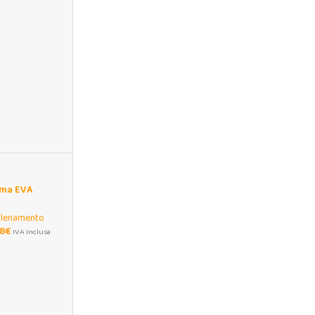
uma EVA
tretching e
llenamento
28
€
IVA Inclusa