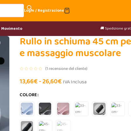
Login / Registrazione
🚚 Spedizione gratu
& Movimento
Rullo in schiuma 45 cm p
e massaggio muscolare
(
1
recensione del cliente)
13,66
€
-
26,60
€
IVA Inclusa
COLORE