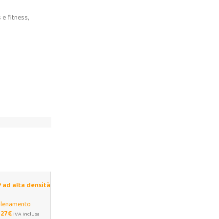
 e fitness,
 ad alta densità
e pilates
llenamento
,27
€
IVA Inclusa