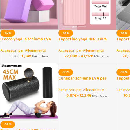
-32%
-35%
-35%
Blocco yoga in schiuma EVA
Tappetino yoga NBR 8 mm
Tappet
antiscivolo per stretching
antiscivolo per fitness e
TPE 4 m
pilates
Accessori per Allenamento
Accessori per Allenamento
Accesso
11,14
€
22,00
€
-
43,92
€
20,
16,45
€
IVA Inclusa
IVA Inclusa
-33%
-32%
Cuneo in schiuma EVA per
Tappeti
yoga, squat e stretching
schium
Accessori per Allenamento
Accesso
6,87
€
-
12,24
€
10,
IVA Inclusa
-32%