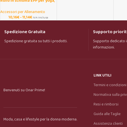
Rullo in schiuma EPP per yoga,
pilates e massaggio
miofasciale
Accessori per Allenamento
10,16
€
-
11,14
€
IVA Inclusa
Spedizione Gratuita
Supporto priorit
Spedizione gratuita su tutti i prodotti.
Supporto dedicato i
informazioni.
LINK UTILI
Termini e condizioni
Benvenuti su Onar Prime!
Normativa sulla pri
Resi e rimborsi
Guida alle Taglie
Moda, casa e lifestyle per la donna moderna.
Assistenza clienti