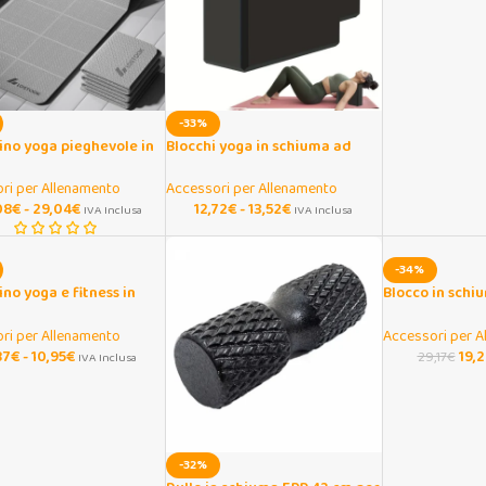
-33%
ino yoga pieghevole in
Blocchi yoga in schiuma ad
m per viaggio e casa
alta densità per supporto
ri per Allenamento
Accessori per Allenamento
08
€
-
29,04
€
12,72
€
-
13,52
€
IVA Inclusa
IVA Inclusa
-34%
no yoga e fitness in
Blocco in schi
a EVA 4 mm
inclinato per s
squat
ri per Allenamento
Accessori per A
37
€
-
10,95
€
19,
29,17
€
IVA Inclusa
-32%