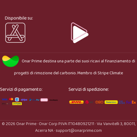
Ciao, sono l’assistente virtuale di Onar Prime. Dimmi 
cosa stai cercando e ti aiuto a trovare il prodotto più 
adatto.
Disponibile su:
Onar Prime
destina una parte dei suoi ricavi al finanziamento di
progetti di rimozione del carbonio. Membro di
Stripe Climate
Servizi di pagamento:
Servizi di spedizione:
© 2026 Onar Prime · Onar Corp P.IVA IT10480921211 · Via Vanvitelli 3, 80011,
Acerra NA · support@onarprime.com