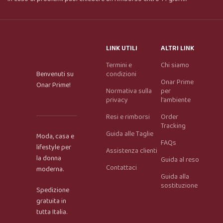
LINK UTILI
ALTRI LINK
Termini e
Chi siamo
Benvenuti su
condizioni
Onar Prime
Onar Prime!
Normativa sulla
per
privacy
l'ambiente
Resi e rimborsi
Order
Tracking
Guida alle Taglie
Moda, casa e
FAQs
lifestyle per
Assistenza clienti
la donna
Guida al reso
Contattaci
moderna.
Guida alla
Onar AI Assistant
sostituzione
Spedizione
Online
gratuita in
tutta Italia.