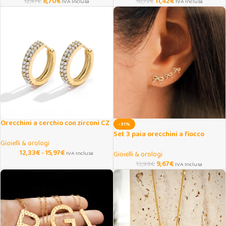
8,70
€
11,42
€
12,47
€
16,72
€
IVA Inclusa
IVA Inclusa
Orecchini a cerchio con zirconi CZ
-31%
donna Huggie
Set 3 paia orecchini a fiocco
Gioielli & orologi
piccoli in metallo
12,33
€
-
15,97
€
IVA Inclusa
Gioielli & orologi
9,67
€
13,99
€
IVA Inclusa