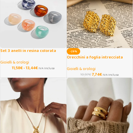
Set 3 anelli in resina colorata
-29%
trasparente donna
Orecchini a foglia intrecciata
Gioielli & orologi
placcati oro donna
11,58
€
-
13,44
€
IVA Inclusa
Gioielli & orologi
7,74
€
10,97
€
IVA Inclusa