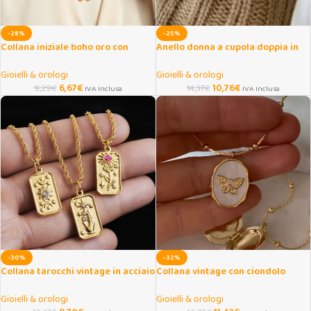
-28%
-25%
Collana iniziale boho oro con
Anello donna a cupola doppia in
cordino regolabile
acciaio inox dorato
Gioielli & orologi
Gioielli & orologi
6,67
€
10,76
€
9,29
€
14,37
€
IVA Inclusa
IVA Inclusa
-30%
-32%
Collana tarocchi vintage in acciaio
Collana vintage con ciondolo
dorato con ciondolo
farfalla e medaglione apribile
Gioielli & orologi
Gioielli & orologi