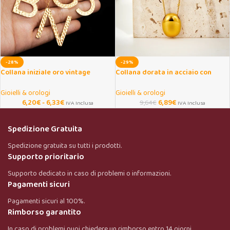
-28%
-29%
Collana iniziale oro vintage
Collana dorata in acciaio con
martellata per donna
ciondolo a perline
Gioielli & orologi
Gioielli & orologi
6,20
€
-
6,33
€
6,89
€
9,64
€
IVA Inclusa
IVA Inclusa
Spedizione Gratuita
Spedizione gratuita su tutti i prodotti.
Supporto prioritario
Supporto dedicato in caso di problemi o informazioni.
Pagamenti sicuri
Pagamenti sicuri al 100%.
Rimborso garantito
In caso di problemi puoi chiedere un rimborso entro 14 giorni.