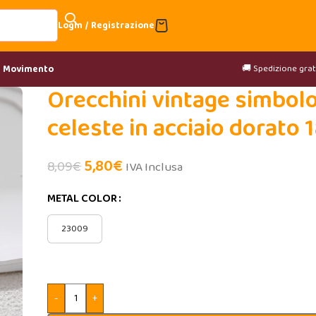
Login / Registrazione
🚚 Spedizione gratu
& Movimento
Orecchini vintage simbol
celeste in acciaio dorato 
5,80
€
8,09
€
IVA Inclusa
METAL COLOR
23009
-
+