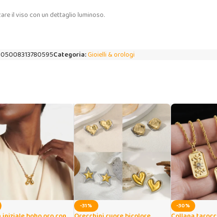
zare il viso con un dettaglio luminoso.
005008313780595
Categoria:
Gioielli & orologi
-31%
-30%
 iniziale boho oro con
Orecchini cuore bicolore
Collana tarocc