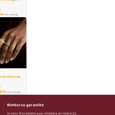
 con ciondolo
i
0
€
IVA Inclusa
n acciaio con
i
,67
€
IVA Inclusa
Rimborso garantito
In caso di problemi puoi chiedere un rimborso