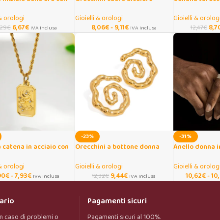
 regolabile
donna in acciaio inox
acciaio dorato
 & orologi
Gioielli & orologi
Gioielli & orolog
6,67
€
8,06
€
-
9,11
€
8,7
,29
€
12,47
€
IVA Inclusa
IVA Inclusa
-23%
-31%
 catena in acciaio con
Orecchini a bottone donna
Anello donna i
o tarocchi e luna
onda twist placcati oro 18K
zirconi cubici
 & orologi
Gioielli & orologi
Gioielli & orolog
90
€
-
7,93
€
9,44
€
10,62
€
-
10
12,32
€
IVA Inclusa
IVA Inclusa
ario
Pagamenti sicuri
n caso di problemi o
Pagamenti sicuri al 100%.