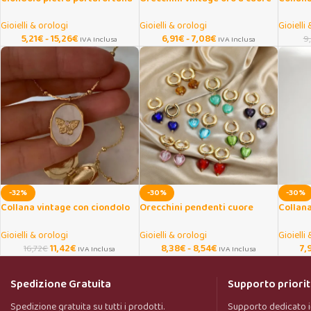
12 mesi con zirconi
e pera in acciaio inox
cordino
Gioielli & orologi
Gioielli & orologi
Gioielli
5,21
€
-
15,26
€
6,91
€
-
7,08
€
9
IVA Inclusa
IVA Inclusa
-32%
-30%
-30%
Collana vintage con ciondolo
Orecchini pendenti cuore
Collana
farfalla e medaglione apribile
smaltato in acciaio inox oro
ciondol
Gioielli & orologi
Gioielli & orologi
Gioielli
11,42
€
8,38
€
-
8,54
€
7,
16,72
€
IVA Inclusa
IVA Inclusa
Spedizione Gratuita
Supporto priorit
Spedizione gratuita su tutti i prodotti.
Supporto dedicato i