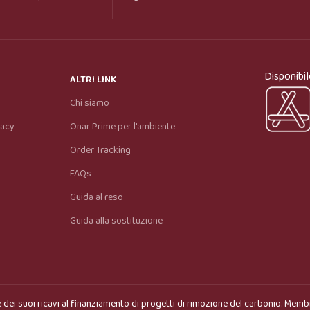
Onar AI Assistant
Online
Ciao, sono l’assistente virtuale di Onar Prime. 
Disponibil
Dimmi cosa stai cercando e ti aiuto a trovare il 
ALTRI LINK
prodotto più adatto.
Chi siamo
vacy
Onar Prime per l'ambiente
Order Tracking
FAQs
Guida al reso
Guida alla sostituzione
 dei suoi ricavi al finanziamento di progetti di rimozione del carbonio. Memb