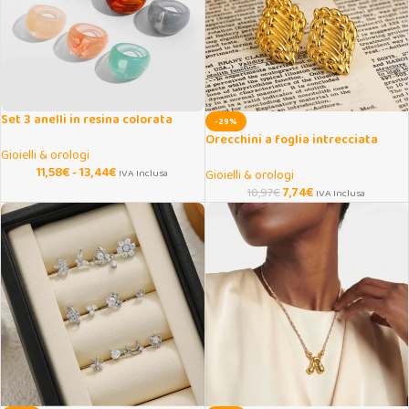
Set 3 anelli in resina colorata
-29%
trasparente donna
Orecchini a foglia intrecciata
Gioielli & orologi
placcati oro donna
11,58
€
-
13,44
€
IVA Inclusa
Gioielli & orologi
7,74
€
10,97
€
IVA Inclusa