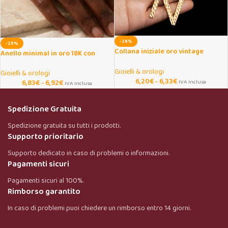
-28%
-29%
Collana iniziale oro vintage
Anello minimal in oro 18K con
martellata per donna
mezze zirconie per donna
Gioielli & orologi
Gioielli & orologi
6,20
€
-
6,33
€
IVA Inclusa
6,83
€
-
6,92
€
IVA Inclusa
Spedizione Gratuita
Spedizione gratuita su tutti i prodotti.
Supporto prioritario
Supporto dedicato in caso di problemi o informazioni.
Pagamenti sicuri
Pagamenti sicuri al 100%.
Rimborso garantito
In caso di problemi puoi chiedere un rimborso entro 14 giorni.