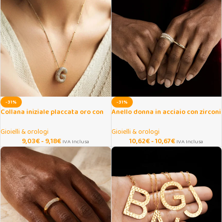
-31%
-31%
Collana iniziale placcata oro con
Anello donna in acciaio con zirconi
zirconi lucenti
cubici
Gioielli & orologi
Gioielli & orologi
9,03
€
-
9,18
€
10,62
€
-
10,67
€
IVA Inclusa
IVA Inclusa