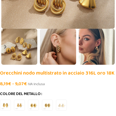
Orecchini nodo multistrato in acciaio 316L oro 18K
8,19
€
-
9,07
€
IVA Inclusa
COLORE DEL METALLO