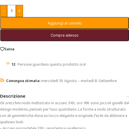
-
+
Aggiungi al carrello
Compra adesso
Salva
12
Persone guardano questo prodotto ora!
mercoledì 19. Agosto – martedì 8. Settembre
Descrizione
Gli orecchini nodo multistrato in acciaio 316L oro 18K sono piccoli gioielli dal
design moderno, pensati per l’uso quotidiano. La forma a nodo strutturato
con ali geometriche dona un tocco elegante e originale, facile da abbinare a
qualsiasi look.
– Acciaio inossidabile 316L resistente e anallergico