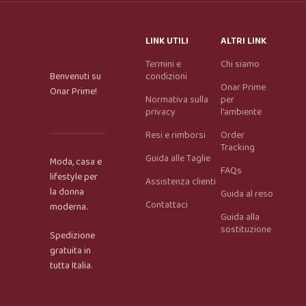
LINK UTILI
ALTRI LINK
Termini e
Chi siamo
Benvenuti su
condizioni
Onar Prime
Onar Prime!
Normativa sulla
per
privacy
l'ambiente
Resi e rimborsi
Order
Tracking
Guida alle Taglie
Moda, casa e
FAQs
lifestyle per
Assistenza clienti
la donna
Guida al reso
Contattaci
moderna.
Guida alla
Onar AI Assistant
sostituzione
Spedizione
Online
gratuita in
tutta Italia.
Ciao, sono l’assistente virtuale di Onar Prime. Dimmi 
cosa stai cercando e ti aiuto a trovare il prodotto più 