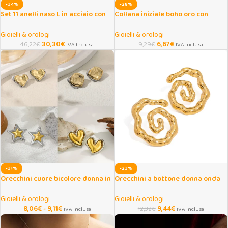
-34%
-28%
Set 11 anelli naso L in acciaio con
Collana iniziale boho oro con
zirconi cuore e farfalla
cordino regolabile
Gioielli & orologi
Gioielli & orologi
30,30
€
6,67
€
46,22
€
9,29
€
IVA Inclusa
IVA Inclusa
-31%
-23%
Orecchini cuore bicolore donna in
Orecchini a bottone donna onda
acciaio inox
twist placcati oro 18K
Gioielli & orologi
Gioielli & orologi
8,06
€
-
9,11
€
9,44
€
12,32
€
IVA Inclusa
IVA Inclusa