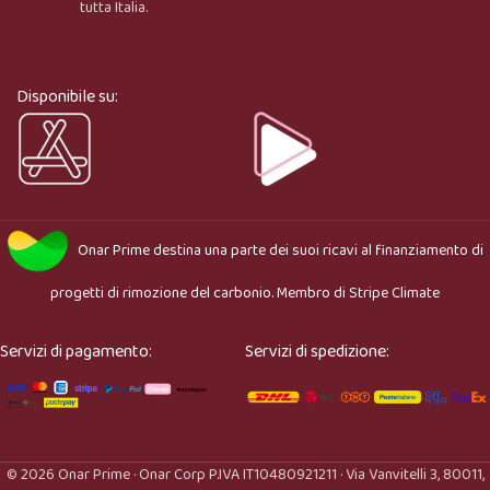
tutta Italia.
Ciao, sono l’assistente virtuale di Onar Prime. Dimmi 
cosa stai cercando e ti aiuto a trovare il prodotto più 
adatto.
Disponibile su:
Onar Prime
destina una parte dei suoi ricavi al finanziamento di
progetti di rimozione del carbonio. Membro di
Stripe Climate
Servizi di pagamento:
Servizi di spedizione:
© 2026 Onar Prime · Onar Corp P.IVA IT10480921211 · Via Vanvitelli 3, 80011,