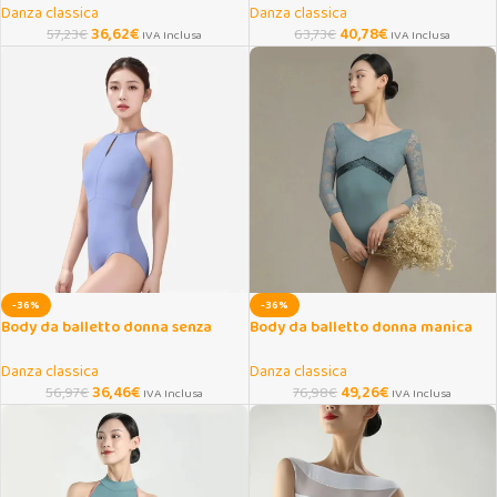
Danza classica
Danza classica
36,62
€
40,78
€
57,23
€
63,73
€
IVA Inclusa
IVA Inclusa
-36%
-36%
Body da balletto donna senza
Body da balletto donna manica
schiena per danza e yoga
3/4 autunno inverno
Danza classica
Danza classica
36,46
€
49,26
€
56,97
€
76,98
€
IVA Inclusa
IVA Inclusa