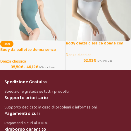
Body danza classica donna con
-36%
inserti mesh traspiranti
Body da balletto donna senza
Danza classica
maniche con dolcevita
52,93
€
Danza classica
IVA Inclusa
35,50
€
-
46,12
€
IVA Inclusa
Spedizione Gratuita
Spedizione gratuita su tutti i prodotti.
Supporto prioritario
Supporto dedicato in caso di problemi o informazioni.
Pagamenti sicuri
Pagamenti sicuri al 100%.
Rimborso garantito