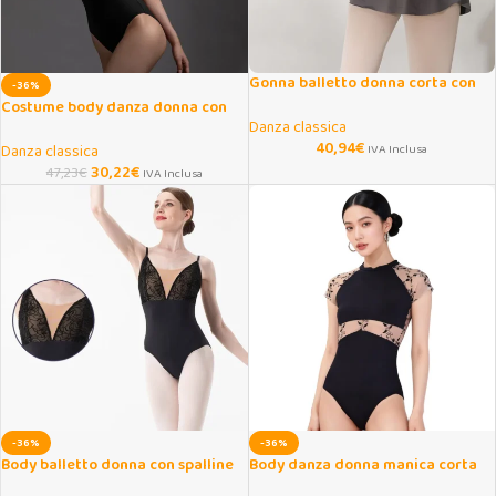
Gonna balletto donna corta con
-36%
spacco laterale
Costume body danza donna con
Danza classica
scollo a V e spalline
40,94
€
Danza classica
IVA Inclusa
30,22
€
47,23
€
IVA Inclusa
-36%
-36%
Body balletto donna con spalline
Body danza donna manica corta
regolabili
con ricami eleganti