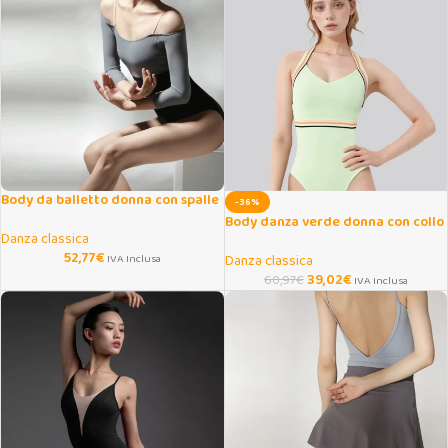
Body da balletto donna con spalle
-36%
scoperte e rete
Body danza verde donna con collo
Danza classica
allacciato
52,77
€
IVA Inclusa
Danza classica
39,02
€
60,97
€
IVA Inclusa