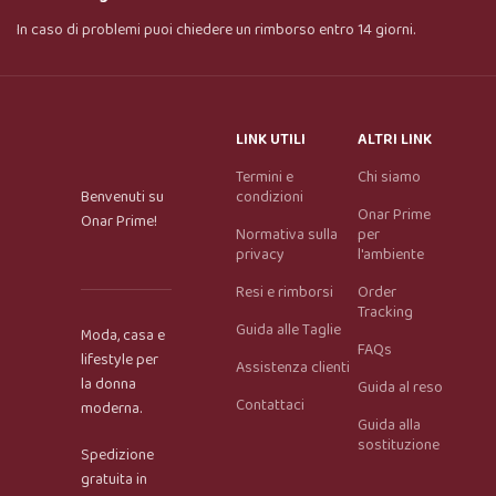
In caso di problemi puoi chiedere un rimborso entro 14 giorni.
LINK UTILI
ALTRI LINK
Termini e
Chi siamo
Benvenuti su
condizioni
Onar Prime
Onar Prime!
Normativa sulla
per
privacy
l'ambiente
Resi e rimborsi
Order
Tracking
Guida alle Taglie
Moda, casa e
FAQs
lifestyle per
Assistenza clienti
la donna
Guida al reso
Contattaci
moderna.
Guida alla
Onar AI Assistant
sostituzione
Spedizione
Online
gratuita in