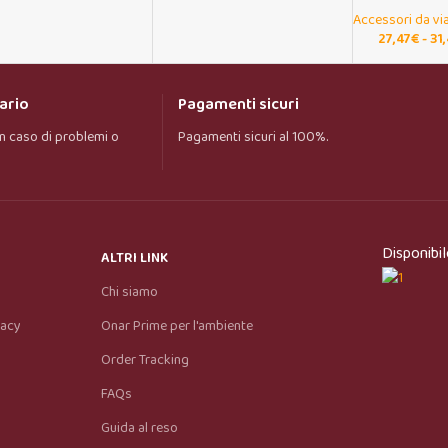
Accessori da vi
27,47
€
-
31
Onar AI Assistant
Online
ario
Pagamenti sicuri
Ciao, sono l’assistente virtuale di Onar Prime. 
n caso di problemi o
Pagamenti sicuri al 100%.
Dimmi cosa stai cercando e ti aiuto a trovare il 
prodotto più adatto.
Disponibil
ALTRI LINK
Chi siamo
vacy
Onar Prime per l'ambiente
Order Tracking
FAQs
Guida al reso