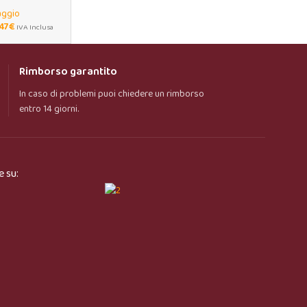
aggio
,47
€
IVA Inclusa
Rimborso garantito
In caso di problemi puoi chiedere un rimborso
entro 14 giorni.
e su: