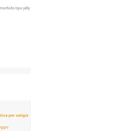
morbido tipo jelly
tica per valigia
30 pollici
aggio