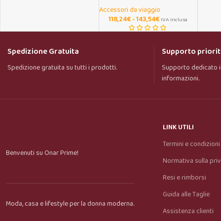
Accessori da viaggio
118,24
€
-
143,54
€
IVA Inclusa
Spedizione Gratuita
Supporto priorit
Spedizione gratuita su tutti i prodotti.
Supporto dedicato i
informazioni.
LINK UTILI
Termini e condizioni
Benvenuti su Onar Prime!
Normativa sulla pri
Resi e rimborsi
Guida alle Taglie
Moda, casa e lifestyle per la donna moderna.
Assistenza clienti