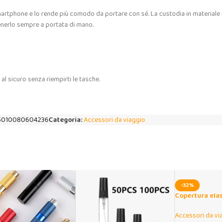
martphone e lo rende più comodo da portare con sé. La custodia in materiale 
tenerlo sempre a portata di mano.
al sicuro senza riempirti le tasche.
5010080604236
Categoria:
Accessori da viaggio
-32%
Copertura elas
antipolvere 18-
Accessori da vi