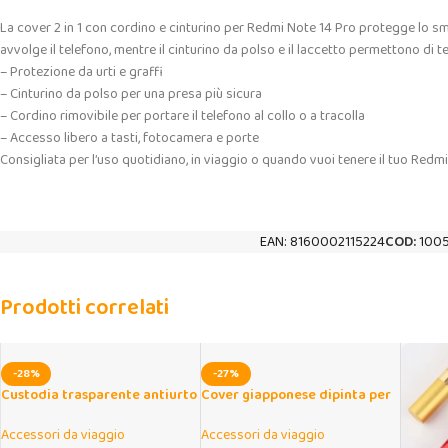
La cover 2 in 1 con cordino e cinturino per Redmi Note 14 Pro protegge lo s
avvolge il telefono, mentre il cinturino da polso e il laccetto permettono di 
– Protezione da urti e graffi
– Cinturino da polso per una presa più sicura
– Cordino rimovibile per portare il telefono al collo o a tracolla
– Accesso libero a tasti, fotocamera e porte
Consigliata per l’uso quotidiano, in viaggio o quando vuoi tenere il tuo Redmi 
EAN:
8160002115224
COD:
100
Prodotti correlati
-28%
-27%
Custodia trasparente antiurto
Cover giapponese dipinta per
3D con ventosa per Xiaomi
Xiaomi 14T Pro e modelli
Redmi
compatibili
Accessori da viaggio
Accessori da viaggio