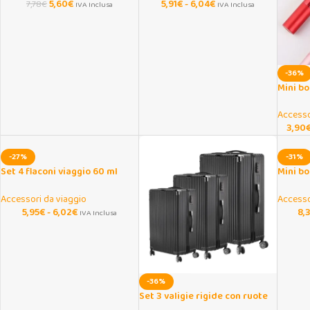
5,60
€
5,91
€
-
6,04
€
7,78
€
IVA Inclusa
IVA Inclusa
-36%
Mini bo
portati
ricaric
Accesso
3,90
-27%
-31%
Set 4 flaconi viaggio 60 ml
Mini bo
morbidi squeeze ricaricabili
ricaric
viaggio
Accessori da viaggio
Accesso
5,95
€
-
6,02
€
8,
IVA Inclusa
-36%
Set 3 valigie rigide con ruote
silenziose e lucchetto TSA