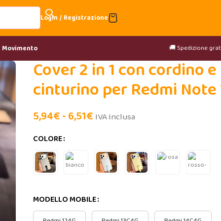
Login / Registrazione
🚚 Spedizione gratu
& Movimento
Cover 2 in 1 con cordino e
cinturino per Redmi Note 
5,94
€
-
6,51
€
IVA Inclusa
COLORE
MODELLO MOBILE
Redmi 124G
Redmi 13C4G
Redmi 14C4G