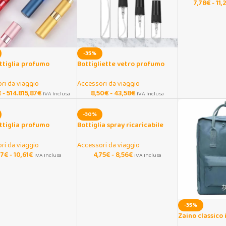
7,78
€
-
11,
-35%
ttiglia profumo
Bottigliette vetro profumo
le in alluminio
nere 2-10 ml riutilizzabili
abile
ri da viaggio
Accessori da viaggio
€
-
514.815,87
€
8,50
€
-
43,58
€
IVA Inclusa
IVA Inclusa
-30%
ttiglia profumo
Bottiglia spray ricaricabile
abile in vetro 5/8 ml da
trasparente in plastica PET
ri da viaggio
Accessori da viaggio
37
€
-
10,61
€
4,75
€
-
8,56
€
IVA Inclusa
IVA Inclusa
-35%
Zaino classico
per laptop in t