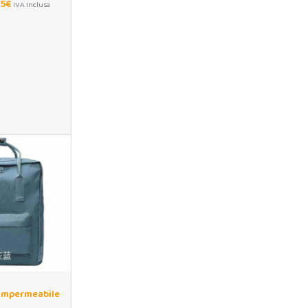
25
€
IVA Inclusa
 impermeabile
ela