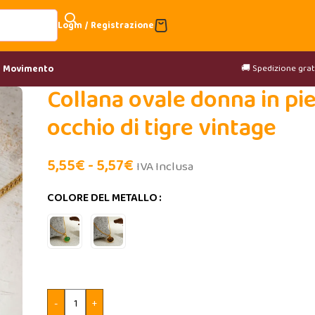
Login / Registrazione
🚚 Spedizione gratu
& Movimento
Collana ovale donna in pi
occhio di tigre vintage
5,55
€
-
5,57
€
IVA Inclusa
COLORE DEL METALLO
-
+