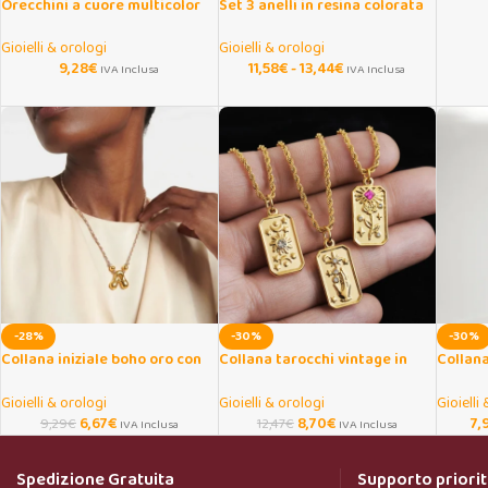
Orecchini a cuore multicolor
Set 3 anelli in resina colorata
smaltati stile boho chic
trasparente donna
Gioielli & orologi
Gioielli & orologi
9,28
€
11,58
€
-
13,44
€
IVA Inclusa
IVA Inclusa
-28%
-30%
-30%
Collana iniziale boho oro con
Collana tarocchi vintage in
Collana
cordino regolabile
acciaio dorato con ciondolo
ciondol
Gioielli & orologi
Gioielli & orologi
Gioielli
6,67
€
8,70
€
7,
9,29
€
12,47
€
IVA Inclusa
IVA Inclusa
Spedizione Gratuita
Supporto priorit