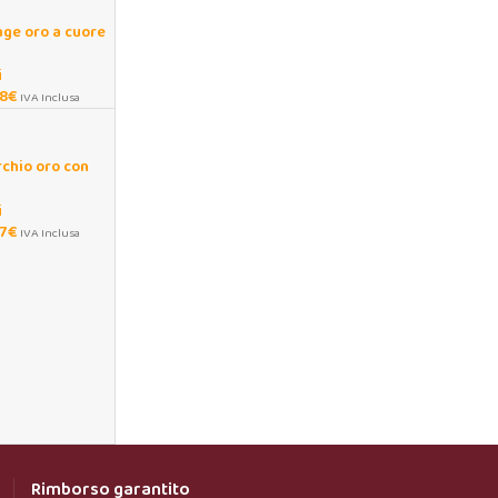
age oro a cuore
io inox
i
8
€
IVA Inclusa
rchio oro con
triche donna
i
07
€
IVA Inclusa
Rimborso garantito