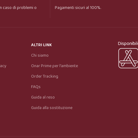
n caso di problemi o
Pagamenti sicuri al 100%.
Onar AI Assistant
Online
Ciao, sono l’assistente virtuale di Onar Prime. 
Disponibil
Dimmi cosa stai cercando e ti aiuto a trovare il 
ALTRI LINK
prodotto più adatto.
Chi siamo
vacy
Onar Prime per l'ambiente
Order Tracking
FAQs
Guida al reso
Guida alla sostituzione