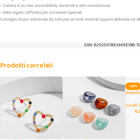
– Catena in acciaio inossidabile, durevole e anti-ossidazione
– Idea regalo raffinata per occasioni speciali
Consiglio d’uso: indossala da sola per un look minimal oppure abbinala ad altre
EAN:
8250001863469
COD:
1
Prodotti correlati
-28%
Orecchi
acciaio
Gioielli
6,