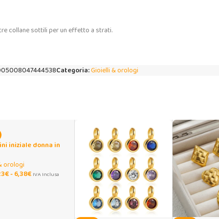
 collane sottili per un effetto a strati.
005008047444538
Categoria:
Gioielli & orologi
ni iniziale donna in
 oro 18K
 & orologi
23
€
-
6,38
€
IVA Inclusa