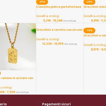
-33%
-29%
Ciondolo pietra portafortuna
Orecchini vint
12 mesi con zirconi
e pera in accia
Gioielli & orologi
Gioielli & orolog
5,21
€
-
15,26
€
6,91
€
-
7,0
IVA Inclusa
Orecchini a cerchio con zirconi
-19%
CZ donna Huggie
Orecchini a ce
Gioielli & orologi
perline geome
12,33
€
-
15,97
€
IVA Inclusa
Gioielli & orolog
8,57
€
-
9,
 catena in acciaio con
o tarocchi e luna
 & orologi
90
€
-
7,93
€
IVA Inclusa
ario
Pagamenti sicuri