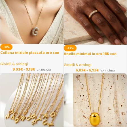
-31%
-29%
Collana iniziale placcata oro con
Anello minimal in oro 18K con
zirconi lucenti
mezze zirconie per donna
Gioielli & orologi
Gioielli & orologi
9,03
€
-
9,18
€
IVA Inclusa
6,83
€
-
6,92
€
IVA Inclusa