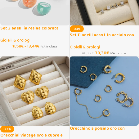
Set 3 anelli in resina colorata
-34%
trasparente donna
Set 11 anelli naso L in acciaio con
Gioielli & orologi
zirconi cuore e farfalla
11,58
€
-
13,44
€
IVA Inclusa
Gioielli & orologi
30,30
€
46,22
€
IVA Inclusa
Orecchino a polsino oro con
-29%
catene e perline metalliche
Orecchini vintage oro a cuore e