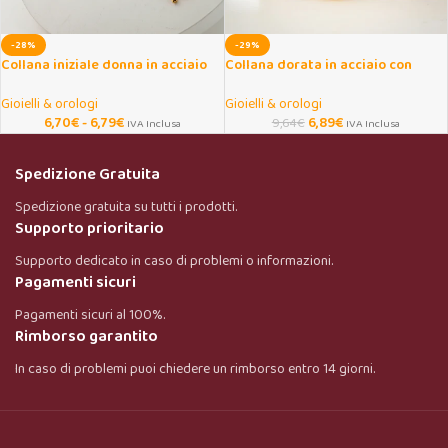
-28%
-29%
Collana iniziale donna in acciaio
Collana dorata in acciaio con
dorato con lettera
ciondolo a perline
Gioielli & orologi
Gioielli & orologi
6,70
€
-
6,79
€
6,89
€
9,64
€
IVA Inclusa
IVA Inclusa
Spedizione Gratuita
Spedizione gratuita su tutti i prodotti.
Supporto prioritario
Supporto dedicato in caso di problemi o informazioni.
Pagamenti sicuri
Pagamenti sicuri al 100%.
Rimborso garantito
In caso di problemi puoi chiedere un rimborso entro 14 giorni.