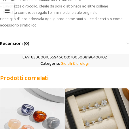
– Cristalli colorati che donano luce e movimento
– Lunghezza girocollo, ideale da sola o abbinata ad altre collane
– Perfetta come idea regalo femminile dallo stile originale
Consiglio d’uso: indossala ogni giorno come punto luce discreto o come
accessorio simbolico.
Recensioni (0)
EAN:
8300001865946
COD:
1005008196400102
Categoria:
Gioielli & orologi
Prodotti correlati