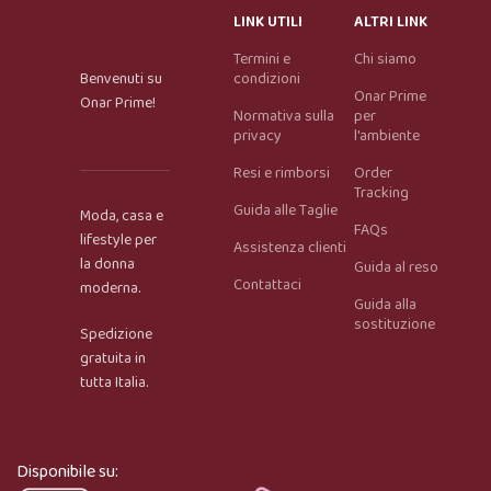
LINK UTILI
ALTRI LINK
Termini e
Chi siamo
Benvenuti su
condizioni
Onar Prime
Onar Prime!
Normativa sulla
per
privacy
l'ambiente
Resi e rimborsi
Order
Tracking
Guida alle Taglie
Moda, casa e
FAQs
lifestyle per
Assistenza clienti
la donna
Guida al reso
Contattaci
moderna.
Guida alla
Onar AI Assistant
sostituzione
Spedizione
Online
gratuita in
tutta Italia.
Ciao, sono l’assistente virtuale di Onar Prime. Dimmi 
cosa stai cercando e ti aiuto a trovare il prodotto più 
adatto.
Disponibile su: