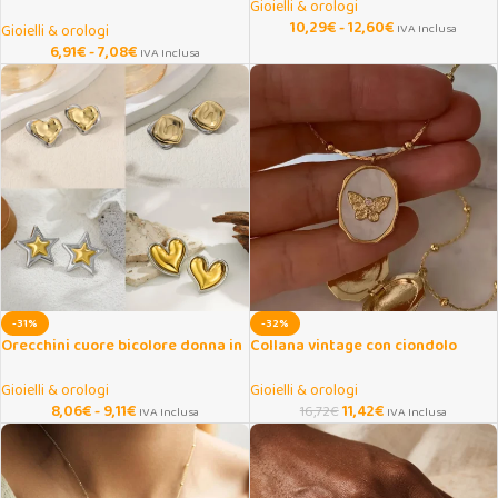
Gioielli & orologi
pera in acciaio inox
10,29
€
-
12,60
€
Gioielli & orologi
IVA Inclusa
6,91
€
-
7,08
€
IVA Inclusa
-31%
-32%
Orecchini cuore bicolore donna in
Collana vintage con ciondolo
acciaio inox
farfalla e medaglione apribile
Gioielli & orologi
Gioielli & orologi
8,06
€
-
9,11
€
11,42
€
16,72
€
IVA Inclusa
IVA Inclusa