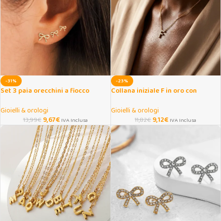
-31%
-23%
Set 3 paia orecchini a fiocco
Collana iniziale F in oro con
piccoli in metallo
ciondolo minimal
Gioielli & orologi
Gioielli & orologi
9,67
€
9,12
€
13,99
€
11,82
€
IVA Inclusa
IVA Inclusa