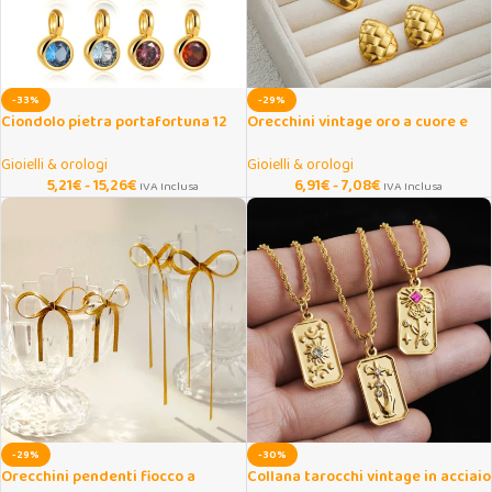
-33%
-29%
Ciondolo pietra portafortuna 12
Orecchini vintage oro a cuore e
mesi con zirconi
pera in acciaio inox
Gioielli & orologi
Gioielli & orologi
5,21
€
-
15,26
€
6,91
€
-
7,08
€
IVA Inclusa
IVA Inclusa
-29%
-30%
Orecchini pendenti fiocco a
Collana tarocchi vintage in acciaio