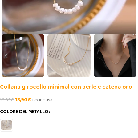
Collana girocollo minimal con perle e catena oro
13,90
€
19,35
€
IVA Inclusa
COLORE DEL METALLO