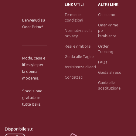
LINK UTILI
ALTRI LINK
Termini e
Chi siamo
Benvenuti su
condizioni
Onar Prime
Onar Prime!
Normativa sulla
per
privacy
l'ambiente
Resi e rimborsi
Order
Tracking
Guida alle Taglie
Moda, casa e
FAQs
lifestyle per
Assistenza clienti
la donna
Guida al reso
Contattaci
moderna.
Guida alla
Onar AI Assistant
sostituzione
Spedizione
Online
gratuita in
tutta Italia.
Ciao, sono l’assistente virtuale di Onar Prime. Dimmi 
cosa stai cercando e ti aiuto a trovare il prodotto più 
adatto.
Disponibile su: