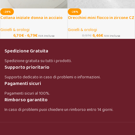
-28%
-28%
Collana iniziale donna in acciaio
Orecchini mini fiocco in zircone CZ
dorato con lettera
color oro
Gioielli & orologi
Gioielli & orologi
6,70
€
-
6,79
€
6,46
€
8,97
€
IVA Inclusa
IVA Inclusa
Spedizione Gratuita
Spedizione gratuita su tutti i prodotti.
Supporto prioritario
Supporto dedicato in caso di problemi o informazioni.
Pagamenti sicuri
Pagamenti sicuri al 100%.
Rimborso garantito
In caso di problemi puoi chiedere un rimborso entro 14 giorni.