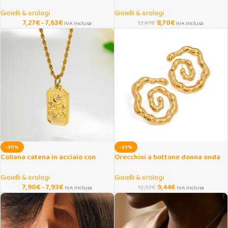
catena lunga placcati oro
dorato con ciondolo
Gioielli & orologi
Gioielli & orologi
7,27
€
-
7,63
€
8,70
€
12,47
€
IVA Inclusa
IVA Inclusa
-30%
-23%
Collana catena in acciaio con
Orecchini a bottone donna onda
ciondolo tarocchi e luna
twist placcati oro 18K
Gioielli & orologi
Gioielli & orologi
7,90
€
-
7,93
€
9,44
€
12,32
€
IVA Inclusa
IVA Inclusa