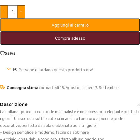
-
+
Aggiungi al carrello
Compra adesso
Salva
15
Persone guardano questo prodotto ora!
martedì 18. Agosto – lunedì 7. Settembre
Descrizione
La collana girocollo con perle minimaliste è un accessorio elegante per tutti
i giorni. Unisce una sottile catena in acciaio tono oro a piccole perle
decorative, perfetta da sola o abbinata ad altri gioielli.
– Design semplice e moderno, facile da abbinare
– Acciaio inossidabile tono oro, adatto all’uso quotidiano