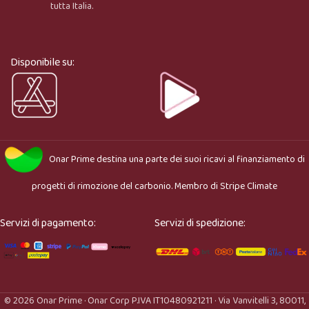
tutta Italia.
Ciao, sono l’assistente virtuale di Onar Prime. Dimmi 
cosa stai cercando e ti aiuto a trovare il prodotto più 
adatto.
Disponibile su:
Onar Prime
destina una parte dei suoi ricavi al finanziamento di
progetti di rimozione del carbonio. Membro di
Stripe Climate
Servizi di pagamento:
Servizi di spedizione:
© 2026 Onar Prime · Onar Corp P.IVA IT10480921211 · Via Vanvitelli 3, 80011,