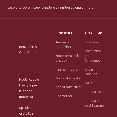
In caso di problemi puoi chiedere un rimborso entro 14 giorni.
LINK UTILI
ALTRI LINK
Termini e
Chi siamo
Benvenuti su
condizioni
Onar Prime
Onar Prime!
Normativa sulla
per
privacy
l'ambiente
Resi e rimborsi
Order
Tracking
Guida alle Taglie
Moda, casa e
FAQs
lifestyle per
Assistenza clienti
la donna
Guida al reso
Contattaci
moderna.
Guida alla
Onar AI Assistant
sostituzione
Spedizione
Online
gratuita in