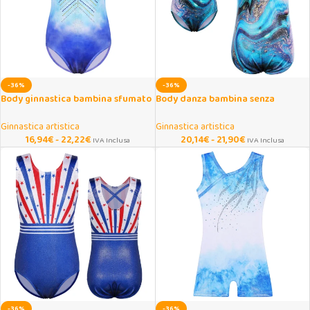
-36%
-36%
Body ginnastica bambina sfumato
Body danza bambina senza
con strass scintillanti
maniche per balletto e ginnastica
Ginnastica artistica
Ginnastica artistica
16,94
€
-
22,22
€
20,14
€
-
21,90
€
IVA Inclusa
IVA Inclusa
-36%
-36%