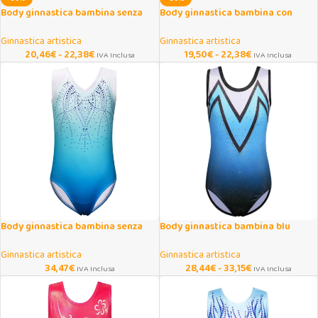
Body ginnastica bambina senza
Body ginnastica bambina con
maniche con stelle e righe
glitter a righe blu
Ginnastica artistica
Ginnastica artistica
20,46
€
-
22,38
€
19,50
€
-
22,38
€
IVA Inclusa
IVA Inclusa
Body ginnastica bambina senza
Body ginnastica bambina blu
maniche con scollo a V
sfumato senza maniche
Ginnastica artistica
Ginnastica artistica
34,47
€
28,44
€
-
33,15
€
IVA Inclusa
IVA Inclusa