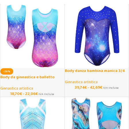
Body danza bambina manica 3/4
-36%
scintillante
Body da ginnastica e balletto
Ginnastica artistica
sfumato per ragazze
39,74
€
-
42,69
€
Ginnastica artistica
IVA Inclusa
18,70
€
-
22,06
€
IVA Inclusa