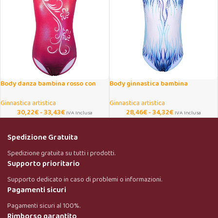
Body danza bambina rosso con
Body ginnastica bambina
gonna in tulle
scintillante in un pezzo
Ginnastica artistica
Ginnastica artistica
30,22
€
-
33,43
€
28,46
€
-
34,32
€
IVA Inclusa
IVA Inclusa
Spedizione Gratuita
Spedizione gratuita su tutti i prodotti.
Supporto prioritario
Supporto dedicato in caso di problemi o informazioni.
Pagamenti sicuri
Pagamenti sicuri al 100%.
Rimborso garantito