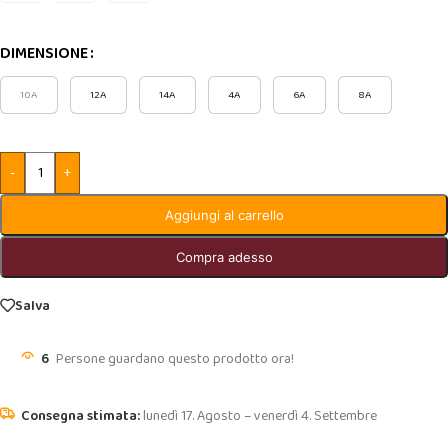
DIMENSIONE
10A
12A
14A
4A
6A
8A
-
+
Aggiungi al carrello
Compra adesso
Salva
6
Persone guardano questo prodotto ora!
lunedì 17. Agosto – venerdì 4. Settembre