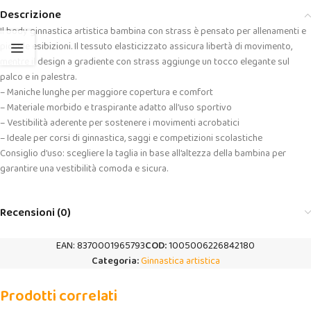
Descrizione
Il body ginnastica artistica bambina con strass è pensato per allenamenti e
piccole esibizioni. Il tessuto elasticizzato assicura libertà di movimento,
mentre il design a gradiente con strass aggiunge un tocco elegante sul
palco e in palestra.
– Maniche lunghe per maggiore copertura e comfort
– Materiale morbido e traspirante adatto all’uso sportivo
– Vestibilità aderente per sostenere i movimenti acrobatici
– Ideale per corsi di ginnastica, saggi e competizioni scolastiche
Consiglio d’uso: scegliere la taglia in base all’altezza della bambina per
garantire una vestibilità comoda e sicura.
Recensioni (0)
EAN:
8370001965793
COD:
1005006226842180
Categoria:
Ginnastica artistica
Prodotti correlati