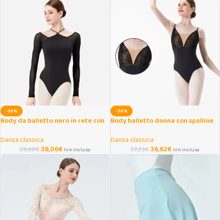
-36%
-36%
Body da balletto nero in rete con
Body balletto donna con spalline
spalline incrociate
regolabili
Danza classica
Danza classica
38,06
€
36,62
€
59,48
€
57,23
€
IVA Inclusa
IVA Inclusa