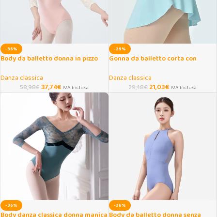
-36%
-29%
Body da balletto donna in pizzo
Gonna da balletto corta con
con schiena scoperta
spacco laterale per donna
Danza classica
Danza classica
37,74
€
21,03
€
58,98
€
29,48
€
IVA Inclusa
IVA Inclusa
-36%
-36%
Body danza classica donna manica
Body da balletto donna senza