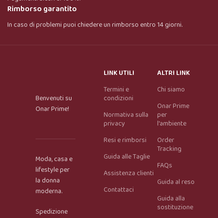
Rimborso garantito
In caso di problemi puoi chiedere un rimborso entro 14 giorni.
LINK UTILI
ALTRI LINK
Termini e
Chi siamo
Benvenuti su
condizioni
Onar Prime
Onar Prime!
Normativa sulla
per
privacy
l'ambiente
Resi e rimborsi
Order
Tracking
Guida alle Taglie
Moda, casa e
FAQs
lifestyle per
Assistenza clienti
la donna
Guida al reso
Contattaci
moderna.
Guida alla
Onar AI Assistant
sostituzione
Spedizione
Online