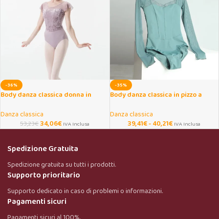
-36%
-35%
Body danza classica donna in
Body danza classica in pizzo a
velluto con manica volant
maniche lunghe
Danza classica
Danza classica
34,06
€
39,41
€
-
40,21
€
53,23
€
IVA Inclusa
IVA Inclusa
Spedizione Gratuita
Spedizione gratuita su tutti i prodotti.
Supporto prioritario
Supporto dedicato in caso di problemi o informazioni.
Pagamenti sicuri
Pagamenti sicuri al 100%.