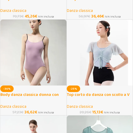
lunga in cotone elasticizzato
schiena per danza e yoga
Danza classica
Danza classica
45,26
€
36,46
€
70,73
€
56,97
€
IVA Inclusa
IVA Inclusa
-36%
-25%
Body danza classica donna con
Top corto da danza con scollo a V
bretelle per yoga e ginnastica
per ballerina
Danza classica
Danza classica
36,62
€
15,13
€
57,23
€
20,26
€
IVA Inclusa
IVA Inclusa