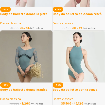
-36%
-36%
Body da balletto donna in pizzo
Body da balletto da donna retrò
con schiena scoperta
elegante per danza e yoga
Danza classica
Danza classica
37,74
€
38,06
€
58,98
€
59,48
€
IVA Inclusa
IVA Inclusa
-36%
-36%
Body da balletto donna manica
Body da balletto donna senza
3/4 autunno inverno
maniche con dolcevita
Danza classica
Danza classica
49,26
€
35,50
€
-
46,12
€
76,98
€
IVA Inclusa
IVA Inclusa