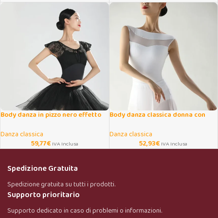
Body danza in pizzo nero effetto
Body danza classica donna con
due pezzi
inserti mesh traspiranti
Danza classica
Danza classica
59,77
€
52,93
€
IVA Inclusa
IVA Inclusa
Spedizione Gratuita
Spedizione gratuita su tutti i prodotti.
Supporto prioritario
Supporto dedicato in caso di problemi o informazioni.