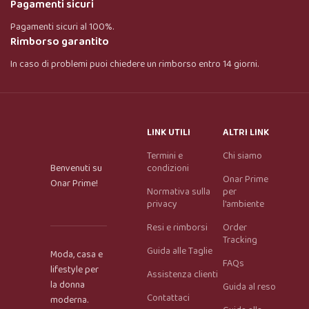
Pagamenti sicuri
Pagamenti sicuri al 100%.
Rimborso garantito
In caso di problemi puoi chiedere un rimborso entro 14 giorni.
LINK UTILI
ALTRI LINK
Termini e
Chi siamo
Benvenuti su
condizioni
Onar Prime
Onar Prime!
Normativa sulla
per
privacy
l'ambiente
Resi e rimborsi
Order
Tracking
Guida alle Taglie
Moda, casa e
FAQs
lifestyle per
Assistenza clienti
la donna
Guida al reso
Contattaci
moderna.