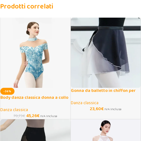
Prodotti correlati
Gonna da balletto in chiffon per
-36%
adulti con lacci regolabili
Body danza classica donna a collo
Danza classica
alto con maniche lunghe
23,60
€
Danza classica
IVA Inclusa
45,26
€
70,73
€
IVA Inclusa