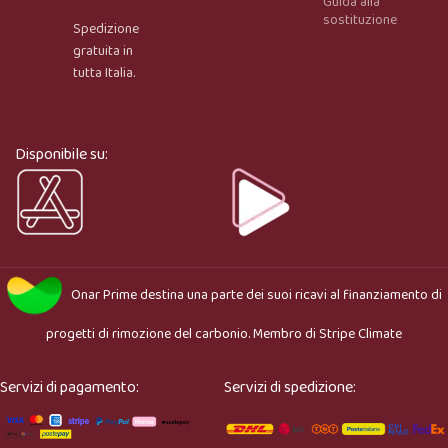
Guida alla
Onar AI Assistant
sostituzione
Spedizione
Online
gratuita in
tutta Italia.
Ciao, sono l’assistente virtuale di Onar Prime. Dimmi 
cosa stai cercando e ti aiuto a trovare il prodotto più 
adatto.
Disponibile su:
Onar Prime
destina una parte dei suoi ricavi al finanziamento di
progetti di rimozione del carbonio. Membro di
Stripe Climate
Servizi di pagamento:
Servizi di spedizione: