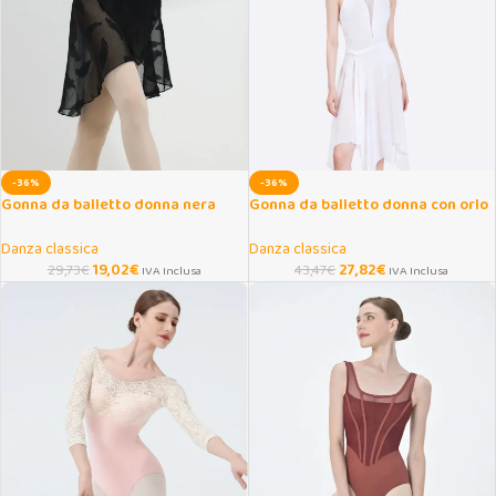
-36%
-36%
Gonna da balletto donna nera
Gonna da balletto donna con orlo
avvolgente con piume
irregolare per danza
Danza classica
Danza classica
19,02
€
27,82
€
29,73
€
43,47
€
IVA Inclusa
IVA Inclusa