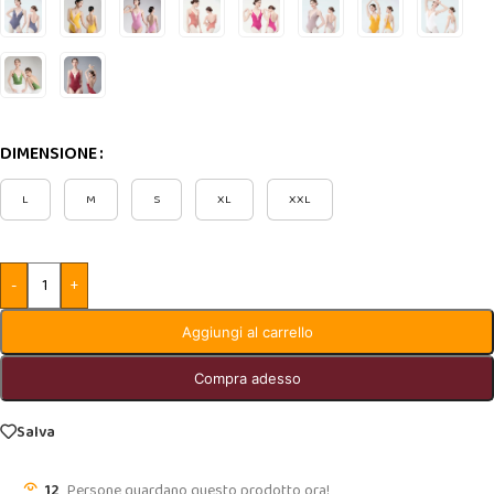
DIMENSIONE
L
M
S
XL
XXL
-
+
Aggiungi al carrello
Compra adesso
Salva
12
Persone guardano questo prodotto ora!