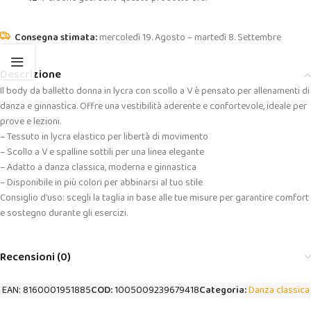
mercoledì 19. Agosto – martedì 8. Settembre
Descrizione
Il body da balletto donna in lycra con scollo a V è pensato per allenamenti di
danza e ginnastica. Offre una vestibilità aderente e confortevole, ideale per
prove e lezioni.
– Tessuto in lycra elastico per libertà di movimento
– Scollo a V e spalline sottili per una linea elegante
– Adatto a danza classica, moderna e ginnastica
– Disponibile in più colori per abbinarsi al tuo stile
Consiglio d’uso: scegli la taglia in base alle tue misure per garantire comfort
e sostegno durante gli esercizi.
Recensioni (0)
EAN:
8160001951885
COD:
1005009239679418
Categoria:
Danza classica