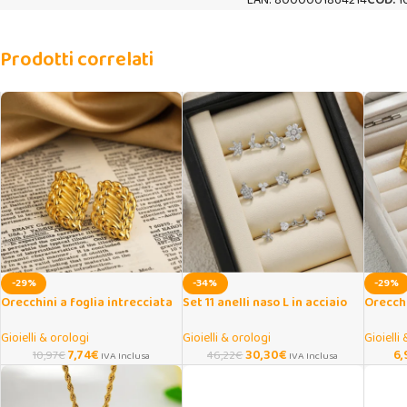
EAN:
8000001864214
COD:
1
Prodotti correlati
-29%
-34%
-29%
Orecchini a foglia intrecciata
Set 11 anelli naso L in acciaio
Orecchi
placcati oro donna
con zirconi cuore e farfalla
e pera 
Gioielli & orologi
Gioielli & orologi
Gioielli
7,74
€
30,30
€
6,
10,97
€
46,22
€
IVA Inclusa
IVA Inclusa