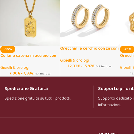
Orecchini a cerchio con zirconi
-30%
-23%
CZ donna Huggie
Collana catena in acciaio con
Orecch
Gioielli & orologi
ciondolo tarocchi e luna
onda tw
12,33
€
-
15,97
€
IVA Inclusa
Gioielli & orologi
Gioielli
7,90
€
-
7,93
€
12
IVA Inclusa
Spedizione Gratuita
Supporto priorit
Spedizione gratuita su tutti i prodotti.
Supporto dedicato i
informazioni.