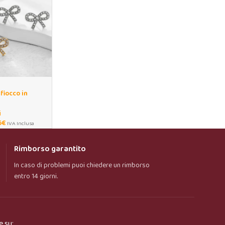
fiocco in
or oro
i
6
€
IVA Inclusa
Rimborso garantito
In caso di problemi puoi chiedere un rimborso
entro 14 giorni.
e su: