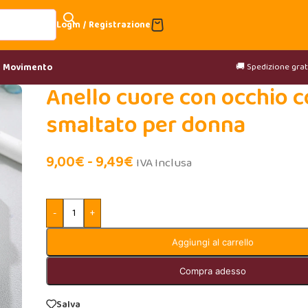
Login / Registrazione
🚚 Spedizione gratu
& Movimento
Anello cuore con occhio c
smaltato per donna
9,00
€
-
9,49
€
IVA Inclusa
-
+
Aggiungi al carrello
Compra adesso
Salva