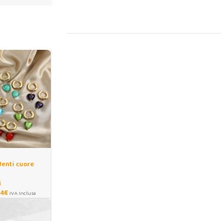
denti cuore
iaio inox oro
i
54
€
IVA Inclusa