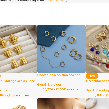
005003103626867
Categoria:
Gioielli & orologi
Orecchino a polsino oro con
-30%
catene e perline metalliche
ni vintage oro a cuore
Orecchini pen
Gioielli & orologi
in acciaio inox
smaltato in acc
10,29
€
-
12,60
€
IVA Inclusa
 & orologi
Gioielli & orolog
91
€
-
7,08
€
8,38
€
-
8,
IVA Inclusa