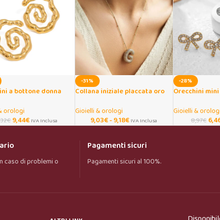
-31%
-28%
ini a bottone donna
Collana iniziale placcata oro
Orecchini mini 
ist placcati oro 18K
con zirconi lucenti
zircone CZ col
 & orologi
Gioielli & orologi
Gioielli & orolog
9,44
€
9,03
€
-
9,18
€
6,4
,32
€
8,97
€
IVA Inclusa
IVA Inclusa
ario
Pagamenti sicuri
n caso di problemi o
Pagamenti sicuri al 100%.
Onar AI Assistant
Online
Ciao, sono l’assistente virtuale di Onar Prime. 
Disponibil
Dimmi cosa stai cercando e ti aiuto a trovare il 