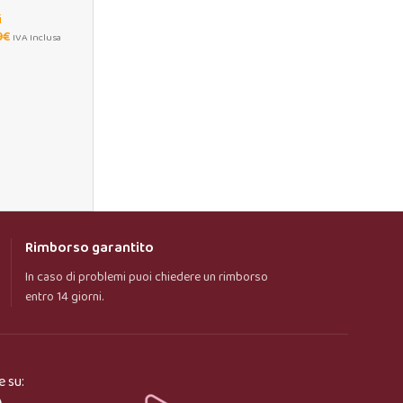
line
i
9
€
IVA Inclusa
Rimborso garantito
In caso di problemi puoi chiedere un rimborso
entro 14 giorni.
e su: