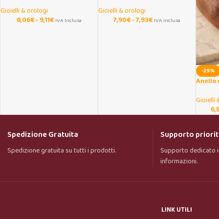
donna in acciaio inox
ciondolo tarocchi e luna
Gioielli & orologi
Gioielli & orologi
8,06
€
-
9,11
€
7,90
€
-
7,93
€
IVA Inclusa
IVA Inclusa
-29%
Anello 
mezze 
Gioielli
6,
Spedizione Gratuita
Supporto priorit
Spedizione gratuita su tutti i prodotti.
Supporto dedicato i
informazioni.
LINK UTILI