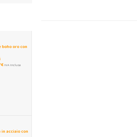
e boho oro con
bile
i
7
€
IVA Inclusa
 in acciaio con