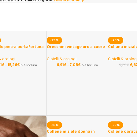
005002378115144
Categoria:
Gioielli & orologi
-29%
-28%
lo pietra portafortuna
Orecchini vintage oro a cuore
Collana inizial
 con zirconi
e pera in acciaio inox
cordino regola
 & orologi
Gioielli & orologi
Gioielli & orolog
21
€
-
15,26
€
6,91
€
-
7,08
€
6,6
9,29
€
IVA Inclusa
IVA Inclusa
-28%
-29%
Collana iniziale donna in
Collana dorata