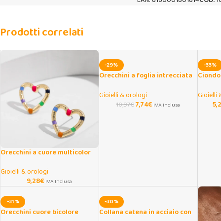
EAN:
8160001801814
COD:
1
Prodotti correlati
-29%
-33%
Orecchini a foglia intrecciata
Ciondo
placcati oro donna
12 mesi
Gioielli & orologi
Gioielli
7,74
€
5,
10,97
€
IVA Inclusa
Orecchini a cuore multicolor
smaltati stile boho chic
Gioielli & orologi
9,28
€
IVA Inclusa
-31%
-30%
Orecchini cuore bicolore
Collana catena in acciaio con