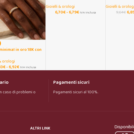
acciaio dorato con lettera
ciondolo a per
Gioielli & orologi
Gioielli & orolog
6,70
€
-
6,79
€
6,8
9,64
€
IVA Inclusa
minimal in oro 18K con
zirconie per donna
 & orologi
83
€
-
6,92
€
IVA Inclusa
ario
Pagamenti sicuri
n caso di problemi o
Pagamenti sicuri al 100%.
Onar AI Assistant
Online
Ciao, sono l’assistente virtuale di Onar Prime. 
Disponibil
Dimmi cosa stai cercando e ti aiuto a trovare il 
ALTRI LINK
prodotto più adatto.