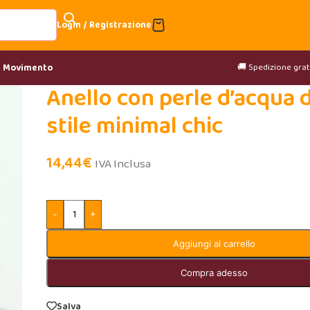
Login / Registrazione
🚚 Spedizione gratu
& Movimento
Anello con perle d’acqua 
stile minimal chic
14,44
€
IVA Inclusa
-
+
Aggiungi al carrello
Compra adesso
Salva