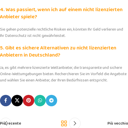
4. Was passiert, wenn ich auf einem nicht lizenzierten
Anbieter spiele?
Sie gehen potenzielle rechtliche Risiken ein, könnten Ihr Geld verlieren und
Ihr Datenschutz ist nicht gewährleistet.
5. Gibt es sichere Alternativen zu nicht lizenzierten
Anbietern in Deutschland?
Ja, es gibt mehrere lizenzierte Wettanbieter, die transparente und sichere
Online-Wettumgebungen bieten. Recherchieren Sie im Vorfeld die Angebote
und wählen Sie einen Anbieter, der Ihren Bedürfnissen entspricht.
Più recente
Più vecchio