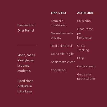
adatto.
LINK UTILI
ALTRI LINK
Termini e
Chi siamo
Benvenuti su
condizioni
Onar Prime
Onar Prime!
Normativa sulla
per
privacy
l'ambiente
Resi e rimborsi
Order
Tracking
Guida alle Taglie
Moda, casa e
FAQs
lifestyle per
Assistenza clienti
la donna
Guida al reso
Contattaci
moderna.
Guida alla
sostituzione
Spedizione
gratuita in
tutta Italia.