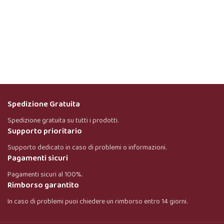
Spedizione Gratuita
Spedizione gratuita su tutti i prodotti.
Supporto prioritario
Supporto dedicato in caso di problemi o informazioni.
Pagamenti sicuri
Onar AI Assistant
Pagamenti sicuri al 100%.
Online
Rimborso garantito
In caso di problemi puoi chiedere un rimborso entro 14 giorni.
Ciao, sono l’assistente virtuale di Onar Prime. Dimmi 
cosa stai cercando e ti aiuto a trovare il prodotto più 