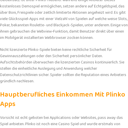
Geldeinsatz ist unter Plinko fließend. Während einige Anbieter dieses
kostenloses Demospiel ermöglichen, setzen andere auf Echtgeldspiel, das
über Boni, Freispiele oder zeitlich limitierte Aktionen angeheizt wird. Es gibt
viele Glücksspiel-Apps mit einer Vielzahl von Spielen auf welche weise Slots,
Poker, bekannten Roulette- und Blackjack-Spielen, unter anderem. Einige von
ihnen gebrauchen die Webview-Funktion, damit Benutzer direkt über einen
im Mobilgerät installierten Webbrowser zocken können.
Nicht lizenzierte Plinko-Spiele bieten keine rechtliche Sicherheit für
Gewinnauszahlungen oder den Sicherheit persönlicher Daten.
Aufsichtsbehörden überwachen die lizenzierten Casinos kontinuierlich. Sie
stellen die einheitliche Auslegung und Anwendung welcher
Datenschutzrichtlinien sicher. Spieler sollten die Reputation eines Anbieters
gründlich nachlesen.
Hauptberufliches Einkommen Mit Plinko
Apps
Vorsicht ist echt geboten bei Applications oder Websites, pass away das
Spiel anbieten. Plinko ist noch eine Casino Spiel und wurde erstmals von