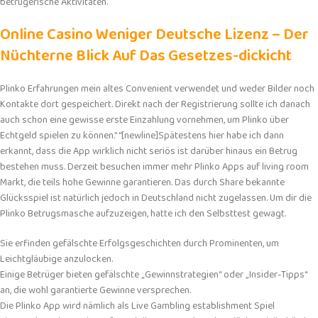
betrügerische Aktivitäten.
Online Casino Weniger Deutsche Lizenz – Der
Nüchterne Blick Auf Das Gesetzes-dickicht
Plinko Erfahrungen mein altes Convenient verwendet und weder Bilder noch
Kontakte dort gespeichert. Direkt nach der Registrierung sollte ich danach
auch schon eine gewisse erste Einzahlung vornehmen, um Plinko über
Echtgeld spielen zu können.” “[newline]Spätestens hier habe ich dann
erkannt, dass die App wirklich nicht seriös ist darüber hinaus ein Betrug
bestehen muss. Derzeit besuchen immer mehr Plinko Apps auf living room
Markt, die teils hohe Gewinne garantieren. Das durch Share bekannte
Glücksspiel ist natürlich jedoch in Deutschland nicht zugelassen. Um dir die
Plinko Betrugsmasche aufzuzeigen, hatte ich den Selbsttest gewagt.
Sie erfinden gefälschte Erfolgsgeschichten durch Prominenten, um
Leichtgläubige anzulocken.
Einige Betrüger bieten gefälschte „Gewinnstrategien“ oder „Insider-Tipps“
an, die wohl garantierte Gewinne versprechen.
Die Plinko App wird nämlich als Live Gambling establishment Spiel