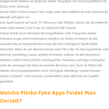
eingeordnet ebenso ist aufgrund dieser Vorgaben der Glücksspielbehörde
(GGL) nicht zulässig.
Unser Plinko Online casino Test zeigt, wenn das beliebte Arcade-Game nicht
überall verfügbar ist.
Das Spiel basiert auf einer TV-Show aus den 1980er-Jahren, die du vielleicht
unter dem Namen „Der Preis ist natürlich heiß“ kennst.
Dieser bietet euch entweder Bonusguthaben oder Freispiele, wobei
teilweise sogar eine Kombination möglich ist. Dadurch kannst du die
auswahl besser kennenlernen sowie die dort verfügbare Spielvielfalt
erkunden. Wenn du auf deinem Handy oder Pill in der On-line Spielothek oder
internet marketing Casino spielen möchtest, solltest du auf lizenzierte
Anbieter within Deutschland zurückgreifen. Teilweise sind Apps verfügbar
oder du vermagst die Seite im mobilen Browser sinn. Zwar ist Plinko bei
diesen Glücksspielanbietern nicht verfügbar, allerdings Spieler können
dieses sicheres” “und seriöses Spielerlebnis über alternativen Spielen
genießen.
Welche Plinko Fake Apps Findet Man
Derzeit?