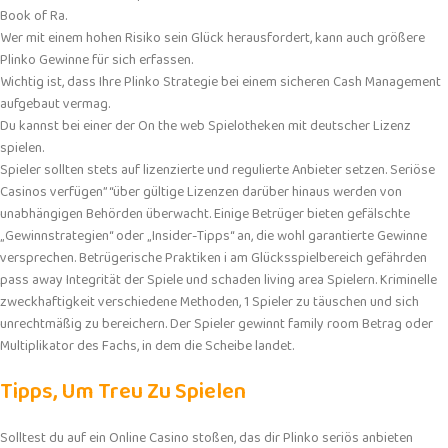
Book of Ra.
Wer mit einem hohen Risiko sein Glück herausfordert, kann auch größere
Plinko Gewinne für sich erfassen.
Wichtig ist, dass Ihre Plinko Strategie bei einem sicheren Cash Management
aufgebaut vermag.
Du kannst bei einer der On the web Spielotheken mit deutscher Lizenz
spielen.
Spieler sollten stets auf lizenzierte und regulierte Anbieter setzen. Seriöse
Casinos verfügen” “über gültige Lizenzen darüber hinaus werden von
unabhängigen Behörden überwacht. Einige Betrüger bieten gefälschte
„Gewinnstrategien“ oder „Insider-Tipps“ an, die wohl garantierte Gewinne
versprechen. Betrügerische Praktiken i am Glücksspielbereich gefährden
pass away Integrität der Spiele und schaden living area Spielern. Kriminelle
zweckhaftigkeit verschiedene Methoden, 1 Spieler zu täuschen und sich
unrechtmäßig zu bereichern. Der Spieler gewinnt family room Betrag oder
Multiplikator des Fachs, in dem die Scheibe landet.
Tipps, Um Treu Zu Spielen
Solltest du auf ein Online Casino stoßen, das dir Plinko seriös anbieten