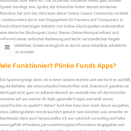
verbunden, aber wenn es 1 die Sicherheit vonseiten Plinko geht, können
Spieler beruhigt sein. Spribe, der Entwickler hinter diesem modernen
Klassiker, hat sich das Vertrauen dieser Online-Casino-Community verdient
– insbesondere durch sein Engagement für Fairness und Transparenz. In
Deutschland benötigen Anbieter von Online-Glücksspielen unabwendbar
eine deutsche Glücksspiel-Lizenz. Dieses Online-Minispiel erfreut sich
aufgrund seiner einfachen Bedienung und leicht verständlichen Regeln
großer Beliebtheit. Zudem ermöglicht es durch seine Volatilität, erhebliche
Gewinne zu erzielen.
Wie Funktioniert Plinko Funds Apps?
Die Spannung liegt darin, ob ni einen Gewinn erzielst und wie hoch er ausfällt,
ag die Behälter alle unterschiedlich beschriftet sind. Statistisch gesehen ist
die Kugel nicht ganz im äußeren Bereich an, weshalb hier oft die höchsten
Gewinne auf uns warten. Ihr habt generelle Fragen und wollt etwas
spezifisches zu spieloTV daten? Auch hier kann man stark davon ausgehen,
dass Zahlungsdaten missbräuchlich genutzt sein könnten, was einander im
Nachhinein dann auch herausstellte. Ich war natürlich vorsichtig und habe
unausgefüllt erfundene, personenbezogene Information eingegeben und