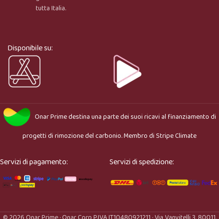
tutta Italia.
Ciao, sono l’assistente virtuale di Onar Prime. Dimmi 
cosa stai cercando e ti aiuto a trovare il prodotto più 
adatto.
Disponibile su:
Onar Prime
destina una parte dei suoi ricavi al finanziamento di
progetti di rimozione del carbonio. Membro di
Stripe Climate
Servizi di pagamento:
Servizi di spedizione:
© 2026 Onar Prime · Onar Corp P.IVA IT10480921211 · Via Vanvitelli 3, 80011,