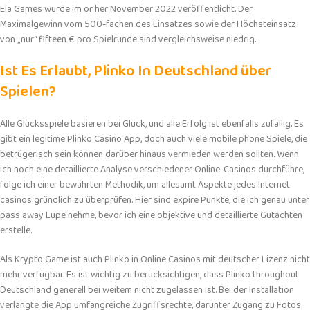
Ela Games wurde im or her November 2022 veröffentlicht. Der
Maximalgewinn vom 500-fachen des Einsatzes sowie der Höchsteinsatz
von „nur“ fifteen € pro Spielrunde sind vergleichsweise niedrig.
Ist Es Erlaubt, Plinko In Deutschland über
Spielen?
Alle Glücksspiele basieren bei Glück, und alle Erfolg ist ebenfalls zufällig. Es
gibt ein legitime Plinko Casino App, doch auch viele mobile phone Spiele, die
betrügerisch sein können darüber hinaus vermieden werden sollten. Wenn
ich noch eine detaillierte Analyse verschiedener Online-Casinos durchführe,
folge ich einer bewährten Methodik, um allesamt Aspekte jedes Internet
casinos gründlich zu überprüfen. Hier sind expire Punkte, die ich genau unter
pass away Lupe nehme, bevor ich eine objektive und detaillierte Gutachten
erstelle.
Als Krypto Game ist auch Plinko in Online Casinos mit deutscher Lizenz nicht
mehr verfügbar. Es ist wichtig zu berücksichtigen, dass Plinko throughout
Deutschland generell bei weitem nicht zugelassen ist. Bei der Installation
verlangte die App umfangreiche Zugriffsrechte, darunter Zugang zu Fotos