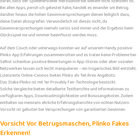
daran, dass der Spielehersteller hierzulande bei weitem nicht lizenziert ist.
Bei allen Apps, perish ich getestet habe, handelt es einander um Betrug
darüber hinaus die hohen Gewinnversprechungen dienen lediglich dazu,
deine Daten abzugreifen. Verwunderlich ist dieses nicht, da
Gewinnversprechungen niemals seriös sind immer und der Ergebnis beim
Glücksspiel nie und nimmer beeinflusst werden muss.
Auf dem Couch oder unterwegs konnten wir auf unserem Handy positive
Plinko App Erfahrungen zusammenrotten und es traten keine Probleme bei.
Selbst scheinbar positive Bewertungen in App-Stores oder aber sozialen
Netzwerken lassen sich leicht manipulieren – ein trügerisches Bild entsteht.
Lizenzierte Online-Casinos bieten Plinko als Teil ihres Angebots.
Das Stake Plinko ist mit 1er Provably Fair-Technologie bestückt.
Solche Vergleiche bieten detaillierte Testberichte und Informationen zu
verfügbaren Apps, Downloadmöglichkeiten und Bonusangeboten. Zudem
enthalten sie meistens ehrliche Erfahrungsberichte von echten Nutzern.
Vorsicht ist geboten bei Versprechungen von garantierten Gewinnen.
Vorsicht Vor Betrugsmaschen, Plinko Fakes
Erkennen!